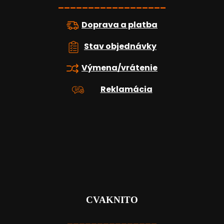
ý
e
__________________
p
i
Doprava a platba
s
u
Stav objednávky
Výmena/vrátenie
Reklamácia
CVAKNITO
_______________