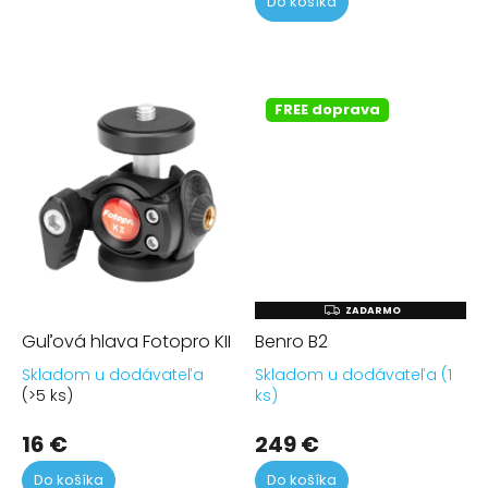
Do košíka
FREE doprava
Z
ZADARMO
A
Guľová hlava Fotopro KII
Benro B2
D
A
R
Skladom u dodávateľa
Skladom u dodávateľa (1
Priemerné
Pr
M
(>5 ks)
ks)
O
hodnotenie
ho
produktu
pr
16 €
249 €
je
je
4,7
5,0
Do košíka
Do košíka