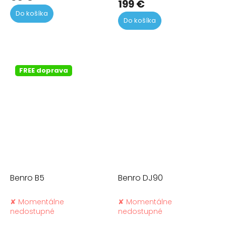
199 €
je
Do košíka
5,0
Do košíka
z
5
hviezdičiek.
FREE doprava
Benro B5
Benro DJ90
✘ Momentálne
✘ Momentálne
nedostupné
nedostupné