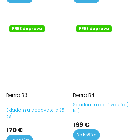
z
z
5
5
hviezdičiek.
hvi
FREE doprava
FREE doprava
Benro B3
Benro B4
Skladom u dodávateľa (1
Pr
Skladom u dodávateľa (5
ks)
ho
ks)
pr
199 €
je
170 €
5,0
Do košíka
z