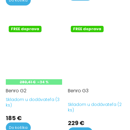
Do košíka
5
hvi
FREE doprava
FREE doprava
280,41 €
–34 %
Benro G2
Benro G3
Skladom u dodávateľa (3
Priemerné
Skladom u dodávateľa (2
ks)
hodnotenie
ks)
produktu
185 €
je
229 €
5,0
Do košíka