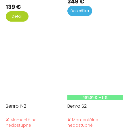
349 €
139 €
Do košíka
Detail
101,01 €
–5 %
Benro IN2
Benro S2
✘ Momentálne
✘ Momentálne
nedostupné
nedostupné