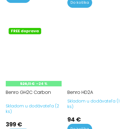
z
Do košíka
5
hviezdičiek.
FREE doprava
526,11 €
–24 %
Benro GH2C Carbon
Benro HD2A
Skladom u dodávateľa (1
Pr
Skladom u dodávateľa (2
ks)
ho
ks)
pr
94 €
je
399 €
5,0
Do košíka