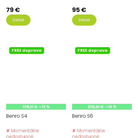
79 €
95 €
Detail
Detail
FREE doprava
FREE doprava
175,11 €
–12 %
210,21 €
–10 %
Benro S4
Benro S6
✘ Momentálne
✘ Momentálne
nedostupné
nedostupné