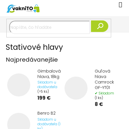
Prejsť
Nák
na
koší
obsah
Hľadať
Stativové hlavy
Najpredávanejšie
Gimbalová
Guľová
hlava, 18kg
hlava
Camrock
Skladom u
dodávateľa
GF-YT01
(>5 ks)
✔ Skladom
199 €
(1 ks)
8 €
Benro B2
Skladom u
dodávateľa (1
ks)