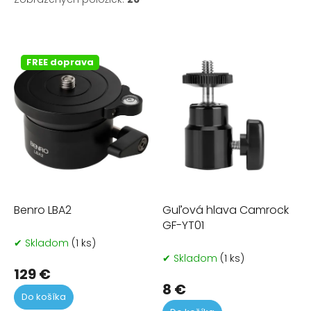
V
ý
p
FREE doprava
i
s
p
r
o
d
u
k
t
Benro LBA2
Guľová hlava Camrock
o
GF-YT01
v
✔ Skladom
(1 ks)
✔ Skladom
(1 ks)
129 €
8 €
Do košíka