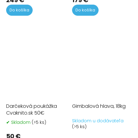
Do košíka
Do košíka
Darčeková poukážka
Gimbalová hlava, 18kg
Cvaknito.sk 50€
Skladom u dodávateľa
✔ Skladom
(>5 ks)
Priemerné
(>5 ks)
hodnotenie
produktu
50 €