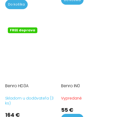
z
Do košíka
5
hvi
FREE doprava
Benro HD3A
Benro IN0
Skladom u dodávateľa (3
Vypredané
ks)
55 €
164 €