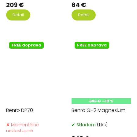
209 €
64 €
Detail
Detail
FREE doprava
FREE doprava
392 €
–10 %
Benro DP70
Benro GH2 Magnesium
✘ Momentálne
✔ Skladom
(1 ks)
nedostupné