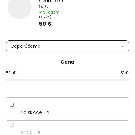
Cvaknito.sk
50€
✔ Skladom
(>5 ks)
50 €
R
a
Odporúčame
d
Najlacnejšie
e
Cena
n
Najdrahšie
i
50
€
51
€
e
Najpredávanejšie
p
r
Abecedne
o
d
u
Na sklade
1
k
t
o
Akcia
0