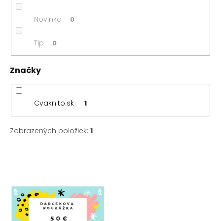
v
Novinka
0
Tip
0
Značky
Cvaknito.sk
1
Zobrazených položiek:
1
V
ý
p
i
s
p
r