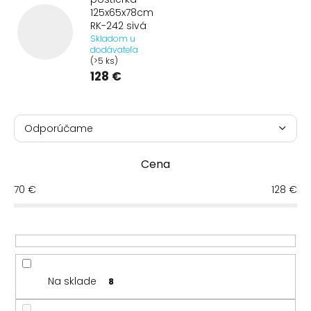
125x65x78cm
RK-242 sivá
Skladom u
dodávateľa
(>5 ks)
128 €
R
a
Odporúčame
d
Najlacnejšie
e
Cena
n
Najdrahšie
i
70
€
128
€
e
Najpredávanejšie
p
r
Abecedne
o
d
u
Na sklade
8
k
t