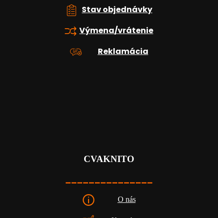
u
Stav objednávky
Výmena/vrátenie
Reklamácia
CVAKNITO
_______________
O nás