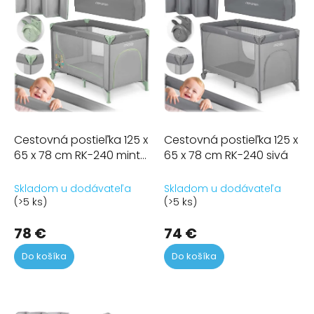
i
s
p
r
o
d
u
k
t
Cestovná postieľka 125 x
Cestovná postieľka 125 x
o
65 x 78 cm RK-240 mint
65 x 78 cm RK-240 sivá
v
grey
Skladom u dodávateľa
Skladom u dodávateľa
(>5 ks)
(>5 ks)
78 €
74 €
Do košíka
Do košíka