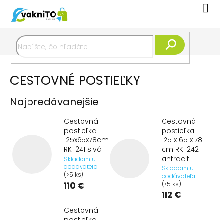
Prejsť
Nák
na
koší
obsah
Hľadať
CESTOVNÉ POSTIEĽKY
Najpredávanejšie
Cestovná
Cestovná
postieľka
postieľka
125x65x78cm
125 x 65 x 78
RK-241 sivá
cm RK-242
antracit
Skladom u
dodávateľa
Skladom u
(>5 ks)
dodávateľa
110 €
(>5 ks)
112 €
Cestovná
postieľka