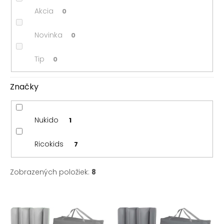
o
Akcia
0
v
Novinka
0
Tip
0
Značky
Nukido
1
Ricokids
7
Zobrazených položiek:
8
V
ý
p