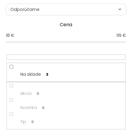
R
a
Odporúčame
d
Najlacnejšie
e
Cena
n
Najdrahšie
i
18
€
119
€
e
Najpredávanejšie
p
r
Abecedne
o
d
u
Na sklade
3
k
t
o
Akcia
0
v
Novinka
0
Tip
0