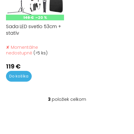
149 €
–20 %
Sada LED svetlo 53cm +
statív
✘ Momentálne
nedostupné
(>5 ks)
119 €
Do košíka
3
položiek celkom
O
v
l
á
d
a