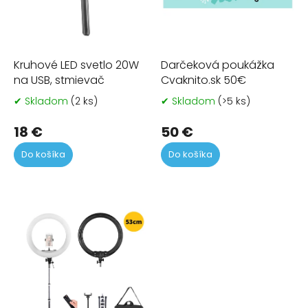
d
u
k
t
Kruhové LED svetlo 20W
Darčeková poukážka
o
na USB, stmievač
Cvaknito.sk 50€
v
✔ Skladom
(2 ks)
✔ Skladom
(>5 ks)
Priemerné
Pr
hodnotenie
ho
produktu
pr
18 €
50 €
je
je
Do košíka
Do košíka
4,8
5,0
z
z
5
5
hviezdičiek.
hvi