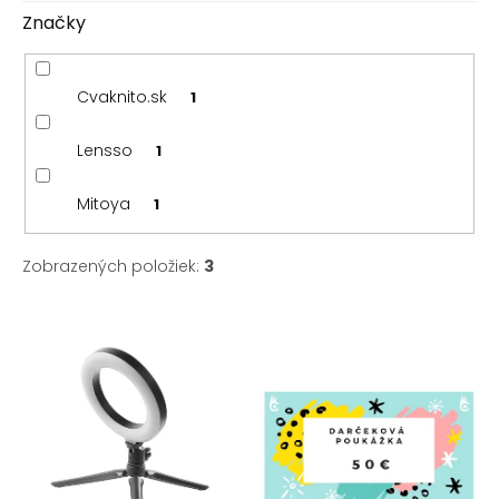
Značky
Cvaknito.sk
1
Lensso
1
Mitoya
1
Zobrazených položiek:
3
V
ý
p
i
s
p
r
o