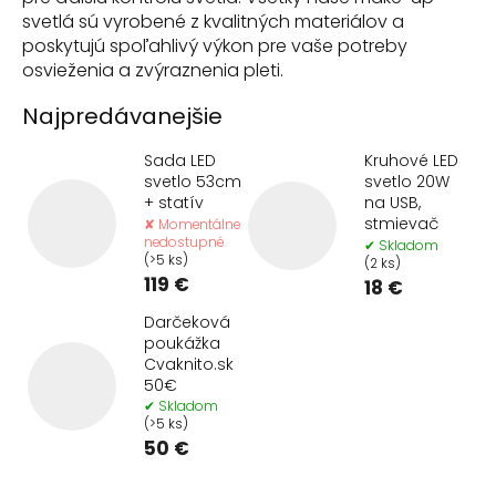
svetlá sú vyrobené z kvalitných materiálov a
poskytujú spoľahlivý výkon pre vaše potreby
osvieženia a zvýraznenia pleti.
Najpredávanejšie
Sada LED
Kruhové LED
svetlo 53cm
svetlo 20W
+ statív
na USB,
stmievač
✘ Momentálne
nedostupné
✔ Skladom
(>5 ks)
(2 ks)
119 €
18 €
Darčeková
poukážka
Cvaknito.sk
50€
✔ Skladom
(>5 ks)
50 €