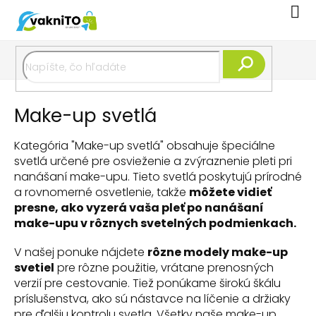
Prejsť
Nák
na
koší
obsah
Hľadať
Make-up svetlá
Kategória "Make-up svetlá" obsahuje špeciálne
svetlá určené pre osvieženie a zvýraznenie pleti pri
nanášaní make-upu. Tieto svetlá poskytujú prírodné
a rovnomerné osvetlenie, takže
môžete vidieť
presne, ako vyzerá vaša pleť po nanášaní
make-upu v rôznych svetelných podmienkach.
V našej ponuke nájdete
rôzne modely make-up
svetiel
pre rôzne použitie, vrátane prenosných
verzií pre cestovanie. Tiež ponúkame širokú škálu
príslušenstva, ako sú nástavce na líčenie a držiaky
pre ďalšiu kontrolu svetla. Všetky naše make-up