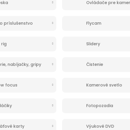
eska
Ovládače pre kame
o príslušenstvo
Flycam
 rig
Slidery
rie, nabíjačky, gripy
Čistenie
ow focus
Kamerové svetlo
áčiky
Fotopozadia
äťové karty
Výukové DVD