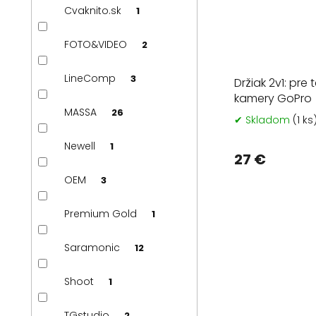
Cvaknito.sk
1
FOTO&VIDEO
2
LineComp
3
Držiak 2v1: pre
kamery GoPro
MASSA
26
✔ Skladom
(1 ks
Newell
1
27 €
OEM
3
Premium Gold
1
Saramonic
12
Shoot
1
TGstudio
2