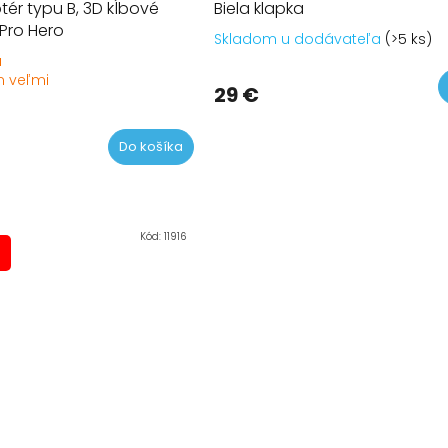
tér typu B, 3D kĺbové
Biela klapka
Pro Hero
Skladom u dodávateľa
(>5 ks)
a
 veľmi
Priemerné
29 €
hodnotenie
produktu
je
Do košíka
5,0
z
5
hviezdičiek.
Kód:
11916