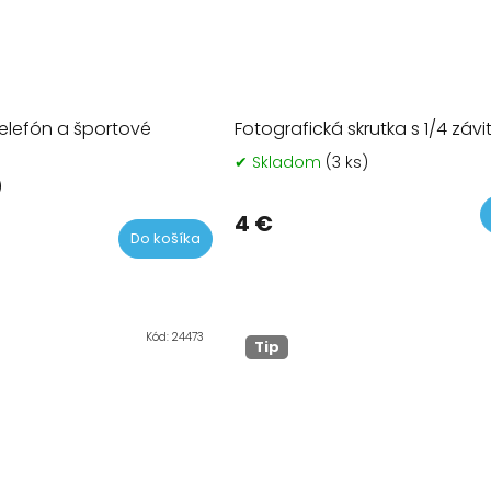
 telefón a športové
Fotografická skrutka s 1/4 záv
✔ Skladom
(3 ks)
)
4 €
Do košíka
Kód:
24473
Tip