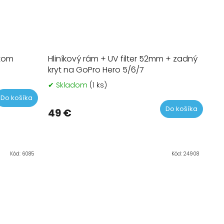
itom
Hliníkový rám + UV filter 52mm + zadný
kryt na GoPro Hero 5/6/7
✔ Skladom
(1 ks)
Do košíka
Do košíka
49 €
Kód:
6085
Kód:
24908