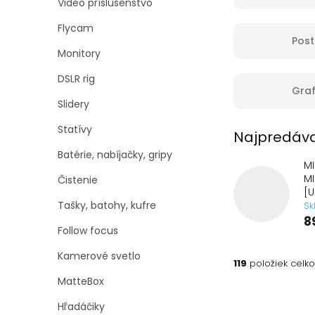
Video príslušenstvo
Flycam
Post
Monitory
DSLR rig
Graf
Slidery
Statívy
Najpredáva
Batérie, nabíjačky, gripy
M
M
Čistenie
[U
Tašky, batohy, kufre
Sk
8
Follow focus
Kamerové svetlo
119
položiek celk
MatteBox
V
Hľadáčiky
ý