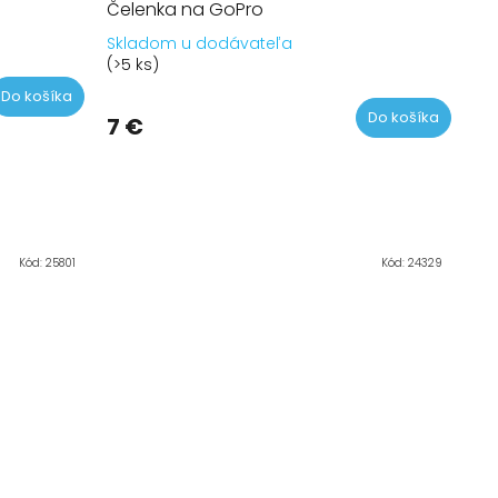
Čelenka na GoPro
Skladom u dodávateľa
Priemerné
(>5 ks)
hodnotenie
Do košíka
produktu
Do košíka
je
7 €
5,0
z
5
hviezdičiek.
Kód:
25801
Kód:
24329