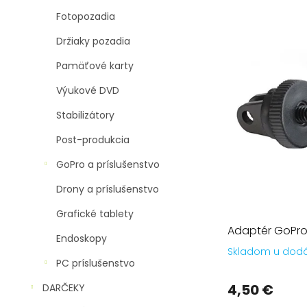
p
Fotopozadia
i
s
Držiaky pozadia
p
Pamäťové karty
r
o
Výukové DVD
d
Stabilizátory
u
k
Post-produkcia
t
o
GoPro a príslušenstvo
v
Drony a príslušenstvo
Grafické tablety
Adaptér GoPro 
Endoskopy
Skladom u dod
PC príslušenstvo
4,50 €
DARČEKY