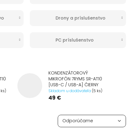
vo
Drony a príslušenstvo
PC príslušenstvo
KONDENZÁTOROVÝ
T10
MIKROFÓN 7RYMS SR-AT10
[USB-C / USB-A] ČIERNY
 ks)
Skladom u dodávateľa
(5 ks)
49 €
R
a
Odporúčame
d
Najlacnejšie
e