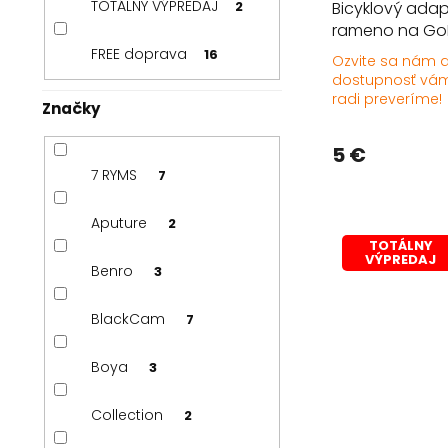
TOTÁLNY VÝPREDAJ
Bicyklový adap
2
rameno na Go
FREE doprava
16
Ozvite sa nám 
dostupnosť vám
radi preveríme!
Značky
5 €
7 RYMS
7
Aputure
2
TOTÁLNY
VÝPREDAJ
Benro
3
BlackCam
7
Boya
3
Collection
2