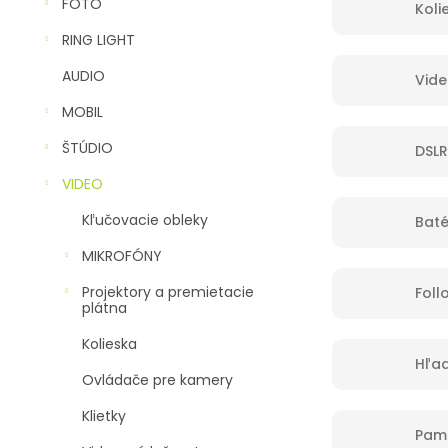
n
FOTO
Koli
e
RING LIGHT
l
AUDIO
Vide
MOBIL
ŠTÚDIO
DSLR
VIDEO
Kľučovacie obleky
Baté
MIKROFÓNY
Projektory a premietacie
Foll
plátna
Kolieska
Hľad
Ovládače pre kamery
Klietky
Pam