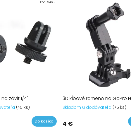
Kód:
9465
na závit 1/4"
3D kĺbové rameno na GoPro H
ávateľa
(>5 ks)
Skladom u dodávateľa
(>5 ks)
Do košíka
4 €