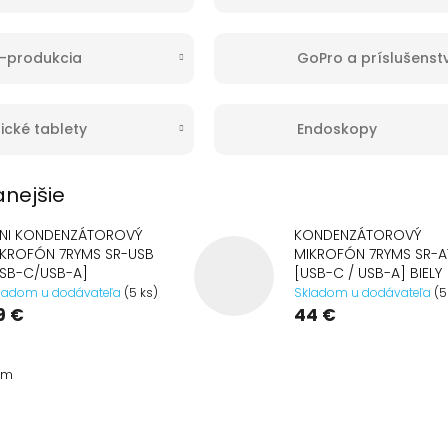
-produkcia
GoPro a príslušenst
ické tablety
Endoskopy
nejšie
INI KONDENZÁTOROVÝ
KONDENZÁTOROVÝ
IKROFÓN 7RYMS SR-USB
MIKROFÓN 7RYMS SR-A
SB-C/USB-A]
[USB-C / USB-A] BIELY
ladom u dodávateľa
(5 ks)
Skladom u dodávateľa
(5
9 €
44 €
om