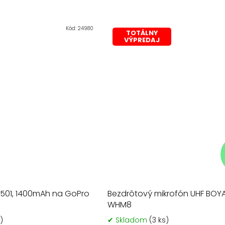
Kód:
24980
TOTÁLNY
VÝPREDAJ
-501, 1400mAh na GoPro
Bezdrôtový mikrofón UHF BOYA
WHM8
)
✔ Skladom
(3 ks)
Priemerné
Prieme