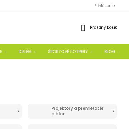
Prihlásenie
Nákupný
Prázdny košík
košík
E
DIELŇA
ŠPORTOVÉ POTREBY
BLOG
Projektory a premietacie
plátna