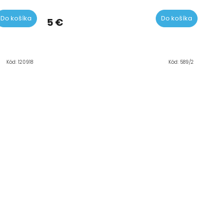
tenie
tu
Do košíka
Do košíka
5 €
čiek.
Kód:
120918
Kód:
589/2