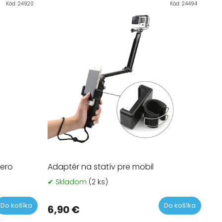
n
Kód:
24920
Kód:
24494
Najdrahšie
i
e
Najpredávanejšie
p
r
Abecedne
o
d
u
k
t
o
v
ero
Adaptér na statív pre mobil
✔ Skladom
(2 ks)
Do košíka
Do košíka
6,90 €