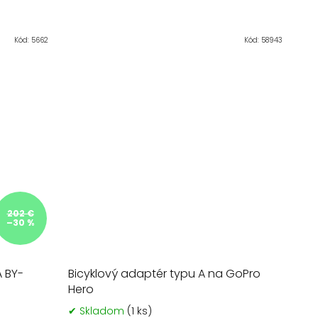
Kód:
5662
Kód:
58943
202 €
–30 %
 BY-
Bicyklový adaptér typu A na GoPro
Hero
✔ Skladom
(1 ks)
rné