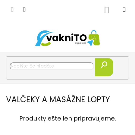
Prejsť
na
Nákupný
obsah
košík
Hľadať
VALČEKY A MASÁŽNE LOPTY
Produkty ešte len pripravujeme.