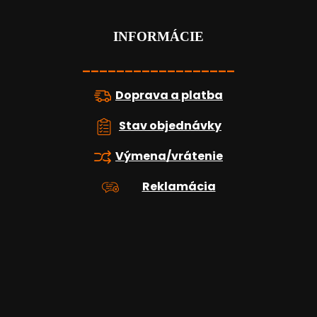
p
ä
t
INFORMÁCIE
i
e
__________________
Doprava a platba
Stav objednávky
Výmena/vrátenie
Reklamácia