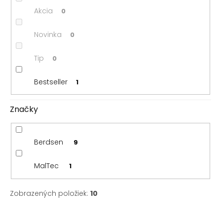
o
Akcia
0
v
Novinka
0
Tip
0
Bestseller
1
Značky
Berdsen
9
MalTec
1
Zobrazených položiek:
10
V