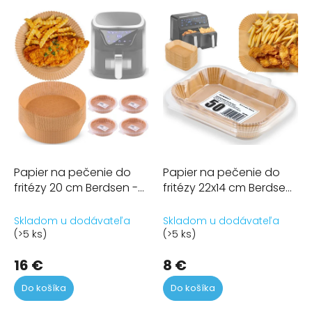
ý
p
i
s
p
r
o
d
u
k
t
Papier na pečenie do
Papier na pečenie do
o
fritézy 20 cm Berdsen -
fritézy 22x14 cm Berdsen
v
80 ks
- 50 ks
Skladom u dodávateľa
Skladom u dodávateľa
(>5 ks)
(>5 ks)
16 €
8 €
Do košíka
Do košíka