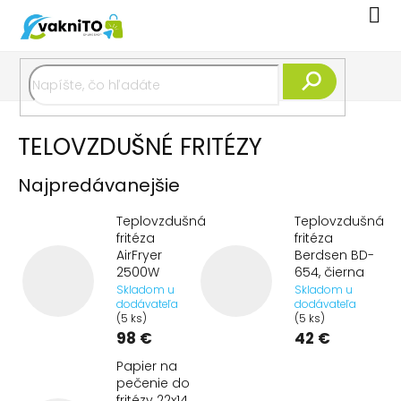
Prejsť
Nák
na
koší
obsah
Hľadať
TELOVZDUŠNÉ FRITÉZY
Najpredávanejšie
Teplovzdušná
Teplovzdušná
fritéza
fritéza
AirFryer
Berdsen BD-
2500W
654, čierna
Skladom u
Skladom u
dodávateľa
dodávateľa
(5 ks)
(5 ks)
98 €
42 €
Papier na
pečenie do
fritézy 22x14