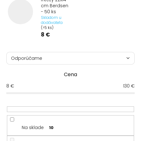
cm Berdsen
- 50 ks
Skladom u
dodávateľa
(>5 ks)
8 €
R
a
Odporúčame
d
Najlacnejšie
e
Cena
n
Najdrahšie
i
8
€
130
€
e
Najpredávanejšie
p
r
Abecedne
o
d
u
Na sklade
10
k
t