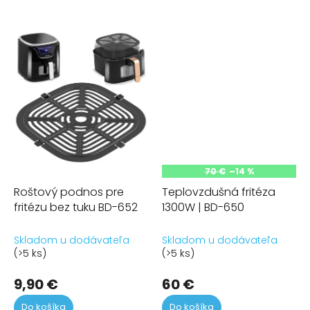
70 €
–14 %
Roštový podnos pre
Teplovzdušná fritéza
fritézu bez tuku BD-652
1300W | BD-650
Skladom u dodávateľa
Skladom u dodávateľa
(>5 ks)
(>5 ks)
9,90 €
60 €
Do košíka
Do košíka