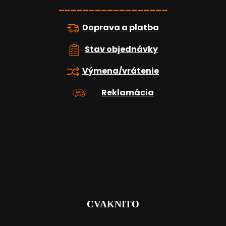
ý
e
__________________
p
i
Doprava a platba
s
u
Stav objednávky
Výmena/vrátenie
Reklamácia
CVAKNITO
_______________