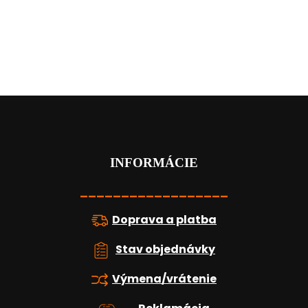
Z
á
p
ä
t
INFORMÁCIE
i
e
__________________
Doprava a platba
Stav objednávky
Výmena/vrátenie