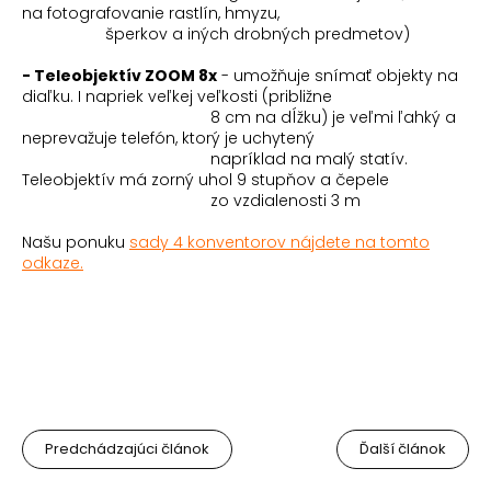
na fotografovanie rastlín, hmyzu,
šperkov a iných
drobných predmetov)
- Teleobjektív ZOOM 8x
- umožňuje snímať objekty na
diaľku. I napriek veľkej veľkosti (približne
8 cm na dĺžku) je veľmi ľahký a
neprevažuje telefón, ktorý je uchytený
napríklad na malý statív.
Teleobjektív má zorný uhol 9 stupňov a čepele
zo vzdialenosti 3 m
Našu ponuku
sady 4 konventorov nájdete na tomto
odkaze.
Predchádzajúci článok
Ďalší článok