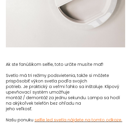
Ak ste fanúšikom selfie, toto určite musíte mať!
Svetlo má tri režimy podsvietenia, takže si môžete
prispôsobiť výkon svetla podľa svojich
potrieb. Je praktický a veľmi ľahko sa inštaluje. Klipový
upevňovací systém umožňuje
montáž
/ demontáž za jednu sekundu. Lampa sa hodí
na akýkoľvek telefón bez ohľadu na
jeho veľkosť.
Našu ponuku
selfie led svetla nájdete na tomto odkaze.