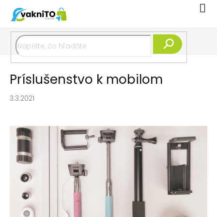
Prejsť
Nák
na
koší
obsah
Hľadať
Príslušenstvo k mobilom
3.3.2021