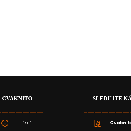
CVAKNITO
SLEDUJTE N
_____________
_____________
Cvaknit
O nás