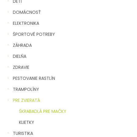
n
DETI
e
DOMÁCNOSŤ
l
ELEKTRONIKA
ŠPORTOVÉ POTREBY
ZÁHRADA
DIELŇA
ZDRAVIE
PESTOVANIE RASTLÍN
TRAMPOLÍNY
PRE ZVIERATÁ
ŠKRABADLÁ PRE MAČKY
KLIETKY
TURISTIKA