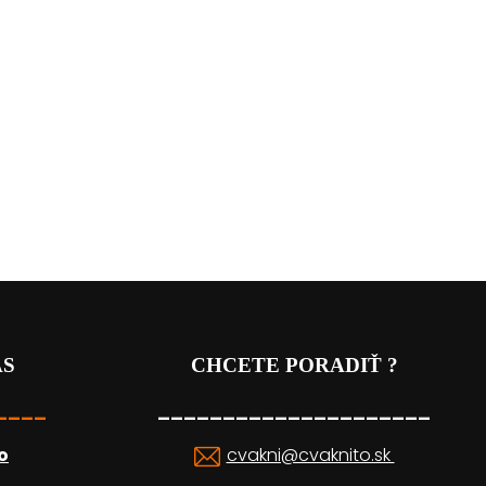
ÁS
CHCETE PORADIŤ ?
____
_____________________
o
cvakni@cvaknito.sk