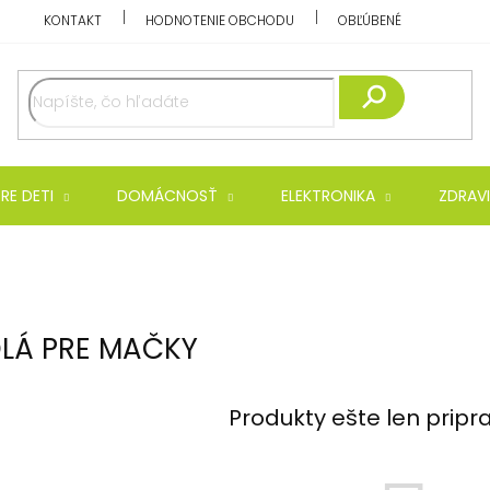
KONTAKT
HODNOTENIE OBCHODU
OBĽÚBENÉ
Hľadať
RE DETI
DOMÁCNOSŤ
ELEKTRONIKA
ZDRAVI
LÁ PRE MAČKY
Produkty ešte len pripr