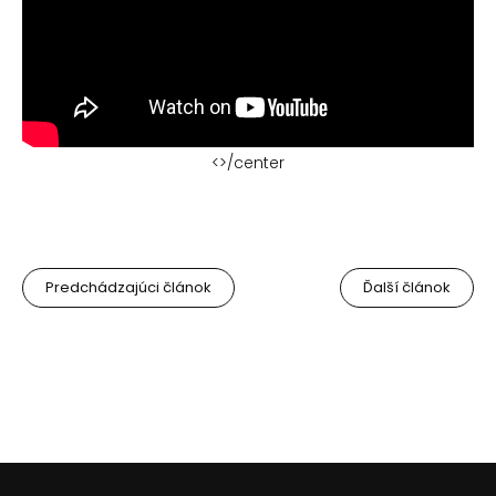
<>/center
Predchádzajúci článok
Ďalší článok
Z