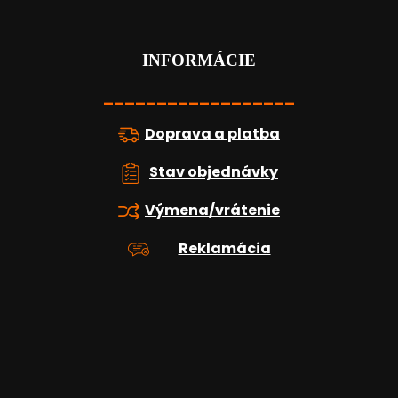
á
p
ä
t
INFORMÁCIE
i
e
__________________
Doprava a platba
Stav objednávky
Výmena/vrátenie
Reklamácia