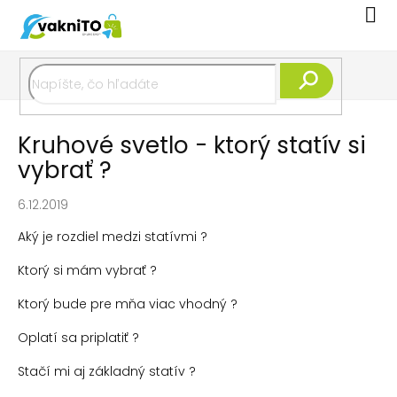
Prejsť
Nák
na
koší
obsah
Hľadať
Kruhové svetlo - ktorý statív si
vybrať ?
6.12.2019
Aký je rozdiel medzi statívmi ?
Ktorý si mám vybrať ?
Ktorý bude pre mňa viac vhodný ?
Oplatí sa priplatiť ?
Stačí mi aj základný statív ?