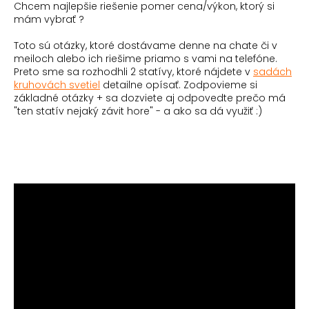
Chcem najlepšie riešenie pomer cena/výkon, ktorý si
mám vybrať ?
Toto sú otázky, ktoré dostávame denne na chate či v
meiloch alebo ich riešime priamo s vami na telefóne.
Preto sme sa rozhodhli 2 statívy, ktoré nájdete v
sadách
kruhovách svetiel
detailne opísať. Zodpovieme si
základné otázky + sa dozviete aj odpovedte prečo má
"ten statív nejaký závit hore" - a ako sa dá využiť :)