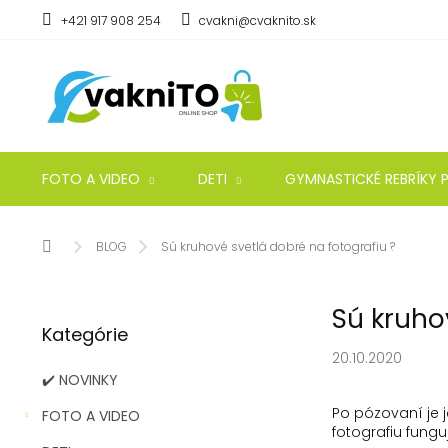
Prejsť
+421 917 908 254
cvakni@cvaknito.sk
na
obsah
FOTO A VIDEO
DETI
GYMNASTICKÉ REBRÍKY P
Domov
BLOG
Sú kruhové svetlá dobré na fotografiu ?
B
Sú kruho
Preskočiť
o
Kategórie
kategórie
č
20.10.2020
n
✔️ NOVINKY
ý
p
Po pózovaní je 
FOTO A VIDEO
a
fotografiu fung