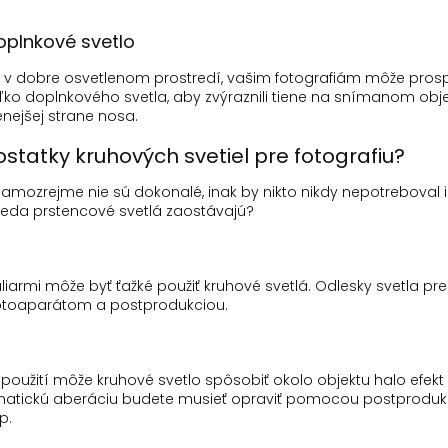
oplnkové svetlo
e v dobre osvetlenom prostredí, vašim fotografiám môže prospi
oľko doplnkového svetla, aby zvýraznili tiene na snímanom obj
enejšej strane nosa.
statky kruhových svetiel pre fotografiu?
samozrejme nie sú dokonalé, inak by nikto nikdy nepotreboval 
teda prstencové svetlá zaostávajú?
liarmi môže byť ťažké použiť kruhové svetlá.
Odlesky svetla pre
 fotoaparátom a postprodukciou
.
použití môže kruhové svetlo spôsobiť
okolo objektu
halo efekt
atickú aberáciu budete musieť opraviť pomocou postprodukčn
p.