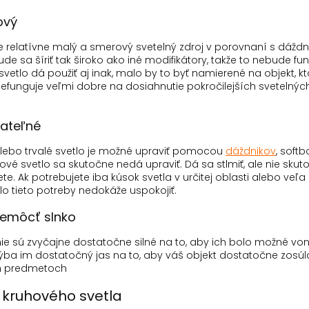
ový
je relatívne malý a smerový svetelný zdroj v porovnaní s dáž
de sa šíriť tak široko ako iné modifikátory, takže to nebude fu
vetlo dá použiť aj inak, malo by to byť namierené na objekt, k
nefunguje veľmi dobre na dosiahnutie pokročilejších svetelných
vateľné
lebo trvalé svetlo je možné upraviť pomocou
dáždnikov
, soft
ové svetlo sa skutočne nedá upraviť.
Dá sa stlmiť, ale nie sku
ete.
Ak potrebujete iba kúsok svetla v určitej oblasti alebo veľa
lo tieto potreby nedokáže uspokojiť.
emôcť slnko
nie sú zvyčajne dostatočne silné na to, aby ich bolo možné von
ba im dostatočný jas na to, aby váš objekt dostatočne zosúla
ch predmetoch
a kruhového svetla