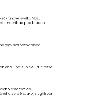
eť kruhové svetlo.
Môžu
ekte, napríklad pod bradou
iné typy softboxov alebo
dbiehajú oči subjektu a je
ť
ažké
 alebo
chromatickú
ého softvéru, ako je Lightroom