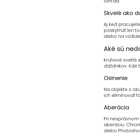
vzhľad.
Skvelé ako d
Aj keď pracujet
poskytnúť len t
alebo na vzdial
Aké sú nedo
Kruhové svetlá 
dáždnikov.
Kde 
Oslnenie
Na objekte s oku
ich eliminovať
Aberácia
Pri nesprávnom 
aberáciu
.
Chrom
alebo Photosho