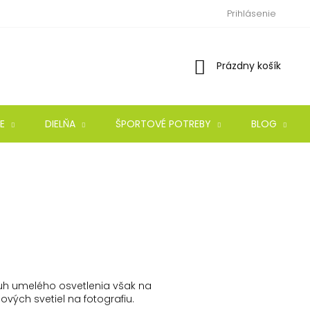
Prihlásenie
Nákupný
Prázdny košík
košík
E
DIELŇA
ŠPORTOVÉ POTREBY
BLOG
uh umelého osvetlenia však na
vých svetiel na fotografiu.