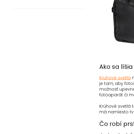
Ako sa líši
Kruhové svetlá
m
je tam, aby fot
možnosť upevnen
fotoaparát či m
Krúhové svetlá t
má namiesto tva
Čo robí prs