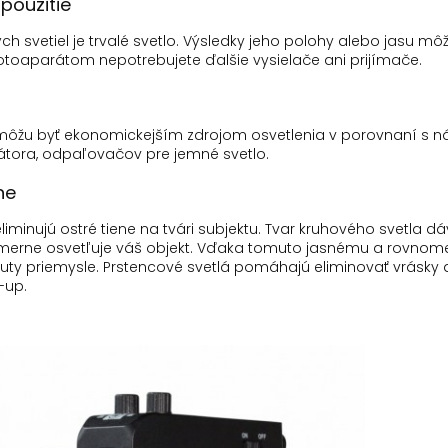
použitie
h svetiel je trvalé svetlo.
Výsledky jeho polohy alebo jasu môž
otoaparátom nepotrebujete ďalšie vysielače ani prijímače.
 môžu byť ekonomickejším zdrojom osvetlenia v porovnaní s 
kátora, odpaľovačov pre jemné svetlo.
ne
liminujú ostré tiene na tvári subjektu.
Tvar kruhového svetla dá
merne osvetľuje váš objekt.
Vďaka tomuto jasnému a rovnome
y priemysle.
Prstencové
svetlá pomáhajú eliminovať vrásky a 
-up.