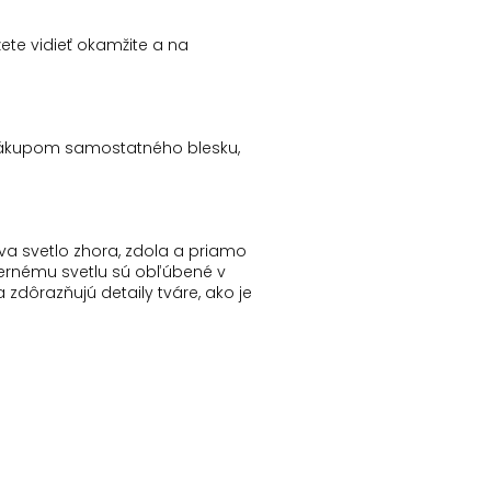
ete vidieť okamžite a na
nákupom samostatného blesku,
va svetlo zhora, zdola a priamo
rnému svetlu sú obľúbené v
zdôrazňujú detaily tváre, ako je