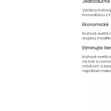
Jednoduché 
Väčšina kruhovýc
komunikáciu s f
Ekonomické
Kruhové svetlá
stojanu, modifi
Eliminujte tie
Kruhové svetlá e
na tvár a rovno
módnom a beaut
napríklad make