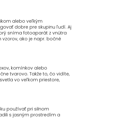
dnikom alebo veľkým
ngovať dobre pre skupinu ľudí.
Aj
torý sníma fotoaparát z vnútra
 vzorov, ako je
napr.
bočné
boxov, komínkov alebo
točne tvarovo.
Takže to, čo vidíte,
 svetla vo veľkom priestore,
ku používať pri silnom
dili s jasným prostredím a