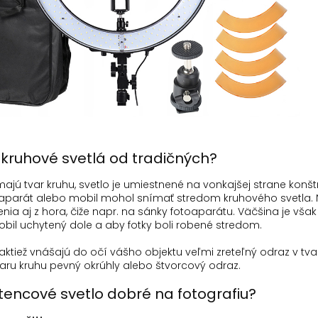
a kruhové svetlá od tradičných?
ajú tvar kruhu, svetlo je umiestnené na vonkajšej strane konštr
oaparát alebo mobil mohol snímať stredom kruhového svetla.
ia aj z hora, čiže napr. na sánky fotoaparátu.
Väčšina je však
obil uchytený dole a aby fotky boli robené stredom.
aktiež vnášajú do očí vášho objektu veľmi zreteľný odraz v tva
ru kruhu pevný okrúhly alebo štvorcový odraz.
tencové svetlo dobré na fotografiu?