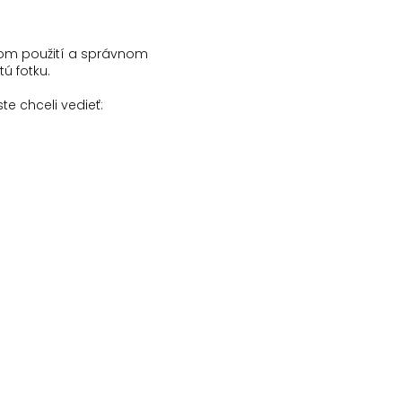
nom použití a správnom
ú fotku.
ste chceli vedieť: