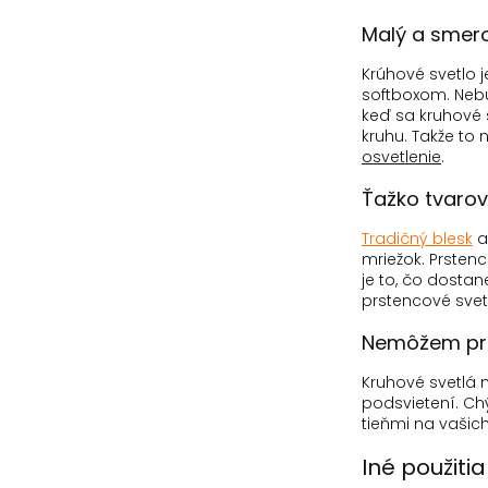
Malý a smer
Krúhové svetlo 
softboxom.
Nebu
keď sa kruhové s
kruhu.
Takže to 
osvetlenie
.
Ťažko tvaro
Tradičný blesk
a
mriežok.
Prstenc
je to, čo dostan
prstencové svet
Nemôžem pr
Kruhové svetlá 
podsvietení.
Chý
tieňmi na vaši
Iné použiti