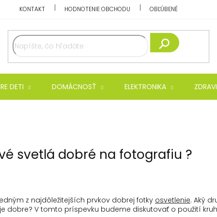
KONTAKT
HODNOTENIE OBCHODU
OBĽÚBENÉ
Hľadať
RE DETI
DOMÁCNOSŤ
ELEKTRONIKA
ZDRAVI
vé svetlá dobré na fotografiu ?
jedným z najdôležitejších prvkov dobrej fotky
osvetlenie
.
Aký dr
uje dobre?
V tomto príspevku budeme diskutovať o použití kruho