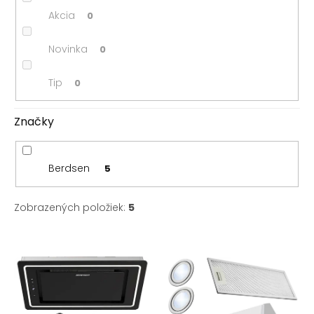
o
Akcia
0
v
Novinka
0
Tip
0
Značky
Berdsen
5
Zobrazených položiek:
5
V
ý
p
i
s