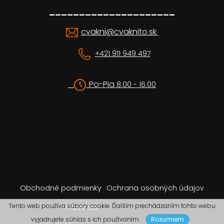
_____________________
cvakni@cvaknito.sk
+421 911 949 497
Po-Pia
8:00 - 16:00
Obchodné podmienky
Ochrana osobných údajov
Tento web používa súbory cookie. Ďalším prechádzaním tohto webu
Camrock
vyjadrujete súhlas s ich používaním.
Rozumiem