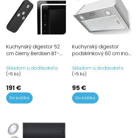
p
r
o
d
u
k
t
Kuchynský digestor 52
Kuchynský digestor
o
cm čierny Berdsen BT-
podskrinkový 60 cm Inox
v
239
BE-50
Skladom u dodávateľa
Skladom u dodávateľa
(>5 ks)
(>5 ks)
191 €
95 €
Do košíka
Do košíka