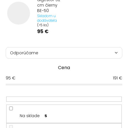
cm čierny
BE-50
Skladom u
dodávateľa
(>5 ks)
95 €
R
a
Odporúčame
d
Najlacnejšie
e
Cena
n
Najdrahšie
i
95
€
191
€
e
Najpredávanejšie
p
r
Abecedne
o
d
u
Na sklade
5
k
t