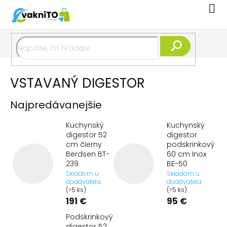
Prejsť
Nák
na
koší
obsah
Hľadať
VSTAVANÝ DIGESTOR
Najpredávanejšie
Kuchynský
Kuchynský
digestor 52
digestor
cm čierny
podskrinkový
Berdsen BT-
60 cm Inox
239
BE-50
Skladom u
Skladom u
dodávateľa
dodávateľa
(>5 ks)
(>5 ks)
191 €
95 €
Podskrinkový
digestor 52