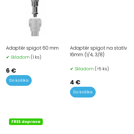
Adaptér spigot 60 mm
Adaptér spigot na statív
16mm (1/4, 3/8)
✔ Skladom
(1 ks)
Priemerné
hodnotenie
✔ Skladom
(>5 ks)
produktu
6 €
je
Do košíka
5,0
4 €
z
5
Do košíka
hviezdičiek.
FREE doprava