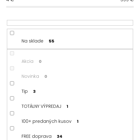
e
Najpredávanejšie
p
r
Abecedne
o
d
u
Na sklade
55
k
t
o
Akcia
0
v
Novinka
0
Tip
3
TOTÁLNY VÝPREDAJ
1
100+ predaných kusov
1
FREE doprava
34