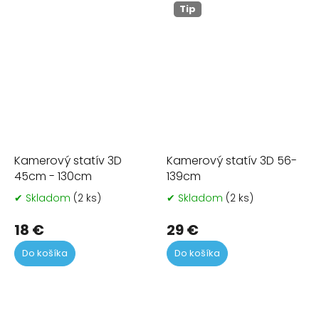
Tip
Kamerový statív 3D
Kamerový statív 3D 56-
45cm - 130cm
139cm
✔ Skladom
(2 ks)
✔ Skladom
(2 ks)
Priemerné
Pr
hodnotenie
ho
produktu
pr
18 €
29 €
je
je
Do košíka
Do košíka
4,7
4,6
z
z
5
5
hviezdičiek.
hvi