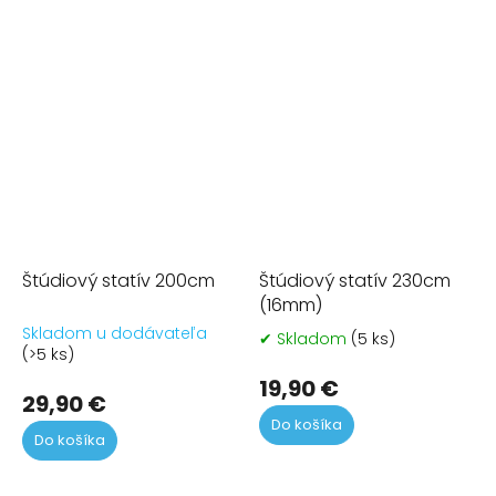
Štúdiový statív 200cm
Štúdiový statív 230cm
(16mm)
Skladom u dodávateľa
✔ Skladom
(5 ks)
Pr
(>5 ks)
ho
pr
19,90 €
29,90 €
je
Do košíka
4,5
Do košíka
z
5
hvi