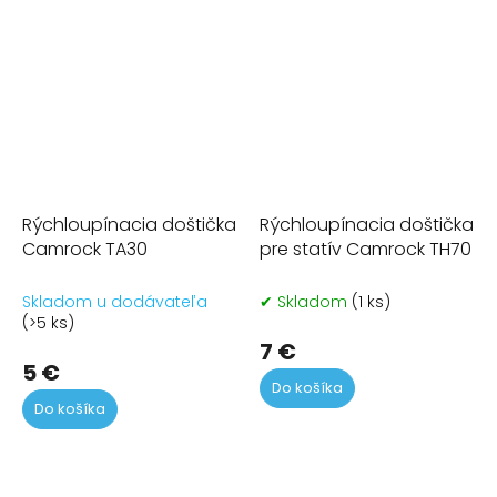
Rýchloupínacia doštička
Rýchloupínacia doštička
Camrock TA30
pre statív Camrock TH70
Skladom u dodávateľa
✔ Skladom
(1 ks)
(>5 ks)
7 €
5 €
Do košíka
Do košíka