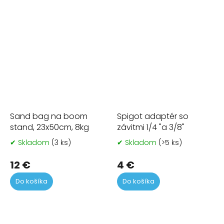
Sand bag na boom
Spigot adaptér so
stand, 23x50cm, 8kg
závitmi 1/4 "a 3/8"
✔ Skladom
(3 ks)
✔ Skladom
(>5 ks)
Priemerné
Pr
hodnotenie
ho
produktu
pr
12 €
4 €
je
je
Do košíka
Do košíka
5,0
5,0
z
z
5
5
hviezdičiek.
hvi