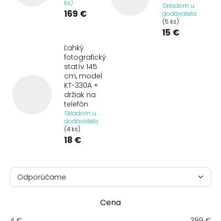
ks)
Skladom u
169 €
dodávateľa
(5 ks)
15 €
Ľahký
fotografický
statív 145
cm, model
KT-330A +
držiak na
telefón
Skladom u
dodávateľa
(4 ks)
18 €
R
a
Odporúčame
d
Najlacnejšie
e
Cena
n
Najdrahšie
i
4
€
399
€