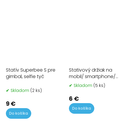
Statív Superbee S pre
Stativový držiak na
gimbal, selfie tyč
mobil/ smartphone/
telefón
✔ Skladom
(5 ks)
Pr
✔ Skladom
(2 ks)
ho
pr
6 €
9 €
je
Do košíka
5,0
Do košíka
z
5
hvi