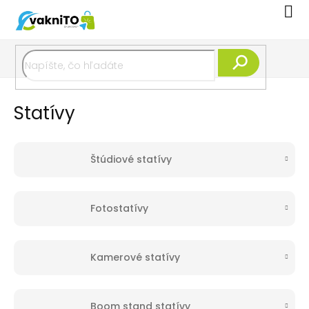
Prejsť
Nák
na
koší
obsah
Hľadať
Statívy
Štúdiové statívy
Fotostatívy
Kamerové statívy
Boom stand statívy