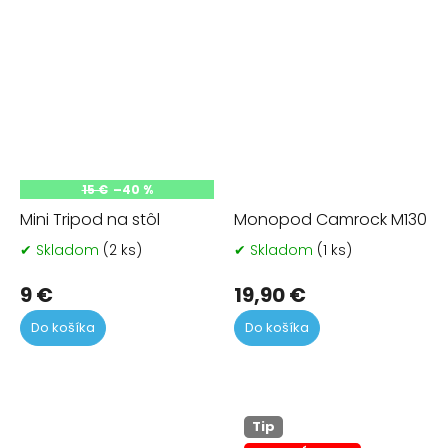
15 €
–40 %
Mini Tripod na stôl
Monopod Camrock M130
✔ Skladom
(2 ks)
✔ Skladom
(1 ks)
Priemerné
Pr
hodnotenie
ho
produktu
pr
9 €
19,90 €
je
je
Do košíka
Do košíka
5,0
5,0
z
z
5
5
hviezdičiek.
hvi
Tip