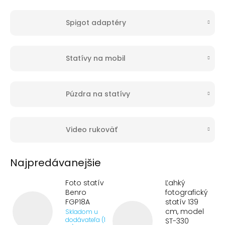
Spigot adaptéry
Statívy na mobil
Púzdra na statívy
Video rukoväť
Najpredávanejšie
Foto statív
Ľahký
Benro
fotografický
FGP18A
statív 139
cm, model
Skladom u
dodávateľa (1
ST-330