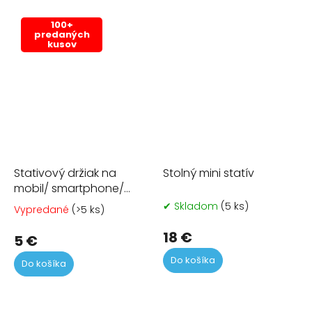
100+
predaných
kusov
Stativový držiak na
Stolný mini statív
mobil/ smartphone/
telefón
✔ Skladom
(5 ks)
Vypredané
(>5 ks)
Priemerné
hodnotenie
18 €
produktu
5 €
je
Do košíka
Do košíka
4,8
z
5
hviezdičiek.