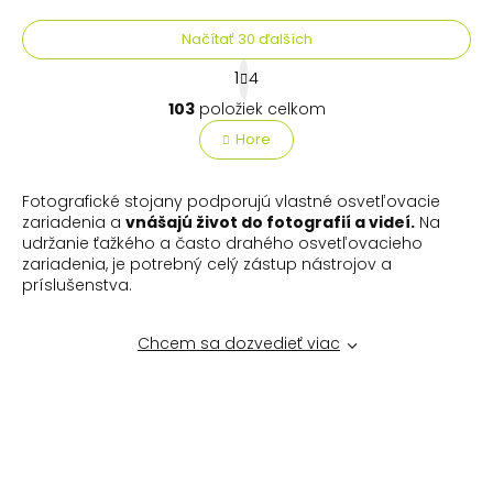
Načítať 30 ďalších
S
1
4
t
O
r
103
položiek celkom
v
á
l
Hore
n
á
k
o
d
v
a
Fotografické stojany podporujú vlastné osvetľovacie
a
c
zariadenia a
vnášajú život do fotografií a videí.
Na
n
i
udržanie ťažkého a často drahého osvetľovacieho
i
e
zariadenia, je potrebný celý zástup nástrojov a
e
p
príslušenstva.
r
v
Chcem sa dozvedieť viac
k
y
v
ý
p
i
s