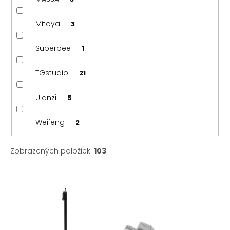
Mitoya
3
Superbee
1
TGstudio
21
Ulanzi
5
Weifeng
2
Zobrazených položiek:
103
V
ý
p
i
s