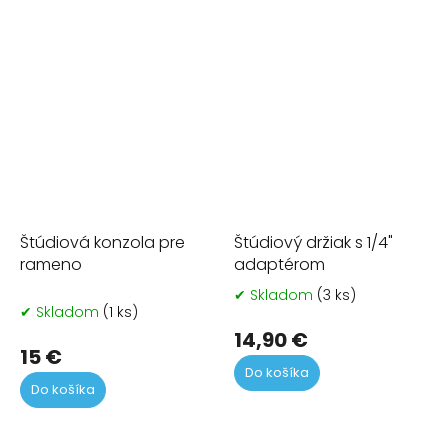
Štúdiová konzola pre
Štúdiový držiak s 1/4"
rameno
adaptérom
✔ Skladom
(3 ks)
Pr
✔ Skladom
(1 ks)
ho
pr
14,90 €
15 €
je
Do košíka
5,0
Do košíka
z
5
hvi