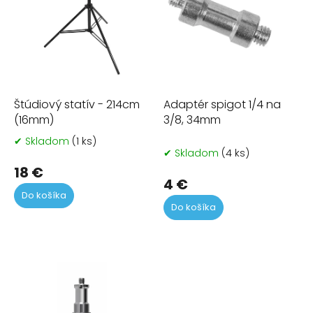
p
r
o
d
u
k
t
Štúdiový statív - 214cm
Adaptér spigot 1/4 na
o
(16mm)
3/8, 34mm
v
✔ Skladom
(1 ks)
Priemerné
✔ Skladom
(4 ks)
hodnotenie
produktu
18 €
4 €
je
Do košíka
5,0
Do košíka
z
5
hviezdičiek.