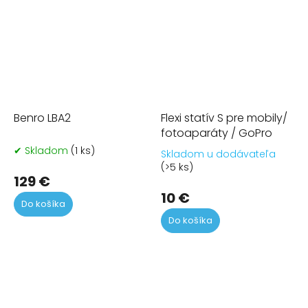
Benro LBA2
Flexi statív S pre mobily/
fotoaparáty / GoPro
✔ Skladom
(1 ks)
Skladom u dodávateľa
Pr
(>5 ks)
ho
129 €
pr
10 €
je
Do košíka
4,5
Do košíka
z
5
hvi