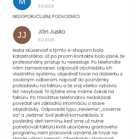
M
Hodnotenie obchodu je 1 z 5 hviezdičiek.
5.3.2026
NEDOPORUČUJEM, PODVODNÍCI
Ján Jusko
JJ
Hodnotenie obchodu je 1 z 5 hviezdičiek.
11.12.2025
Naša skúsenosť s týmto e-shopom bola
katastrofálna. Už po prvom kontakte bolo jasné, že
profesionálny prístup tu neexistuje. Po telefonáte
nám zamestnanec odporučil obchádzku ich
vlastného systému: objednať tovar na dobierku s
osobným odberom, napísať do poznámky
požiadavku na faktúru a že vraj všetko vybavia.
Nič nevybavili. Tri týždne sme márne čakali na
faktúru. Po množstve telefonátov nedokázali
povedať ani základnú informáciu o stave
objednávky. Odpovede typu „nevieme“, „ozveme
sa“ a „riešime“ boli jediná komunikácia. V
posledný deň termínu, keď sme už nutne
potrebovali faktúru kvôli ukončeniu grantového
programu, nám pracovník oznámil, že tovar na
sklade vôbec nemajú. Objednávku stornovali.