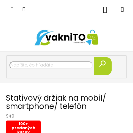
Prejsť
na
Nákupný
obsah
košík
Hľadať
Stativový držiak na mobil/
smartphone/ telefón
949
100+
predaných
kusov