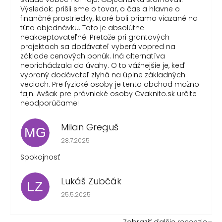
Výsledok: prišli sme o tovar, o čas a hlavne o
finančné prostriedky, ktoré boli priamo viazané na
túto objednávku. Toto je absolútne
neakceptovateľné. Pretože pri grantových
projektoch sa dodávateľ vyberá vopred na
základe cenových ponúk. Iná alternatíva
neprichádzala do úvahy. O to vážnejšie je, keď
vybraný dodávateľ zlyhá na úplne základných
veciach. Pre fyzické osoby je tento obchod možno
fajn. Avšak pre právnické osoby Cvaknito.sk určite
neodporúčame!
Milan Greguš
MG
Hodnotenie obchodu je 5 z 5 hviezdičiek.
28.7.2025
Spokojnosť
Lukáš Zubčák
LZ
Hodnotenie obchodu je 5 z 5 hviezdičiek.
25.5.2025