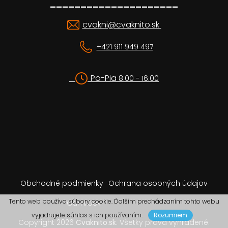
_____________________
cvakni@cvaknito.sk
+421 911 949 497
Po-Pia
8:00 - 16:00
Obchodné podmienky
Ochrana osobných údajov
Tento web používa súbory cookie. Ďalším prechádzaním tohto webu
Camrock
vyjadrujete súhlas s ich používaním.
Rozumiem
Copyright 2026
Cvaknito.sk
. Všetky práva vyhradené.