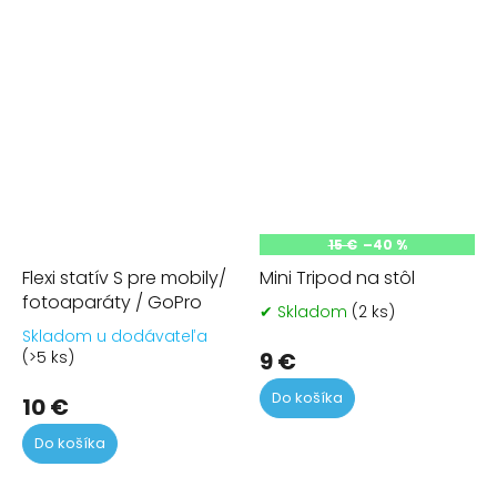
15 €
–40 %
Flexi statív S pre mobily/
Mini Tripod na stôl
fotoaparáty / GoPro
✔ Skladom
(2 ks)
Pr
ho
Skladom u dodávateľa
Priemerné
pr
(>5 ks)
9 €
hodnotenie
je
produktu
Do košíka
5,0
10 €
je
z
4,5
5
Do košíka
z
hvi
5