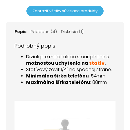
hviezdičiek.
Zobraziť všetky súvisiace produkty
Popis
Podobné (4)
Diskusia (1)
Podrobný popis
Držiak pre mobil alebo smartphone s
možnosťou uchytenia na
statív
.
Statívový závit 1/4" na spodnej strane.
Minimálna šírka telefónu
: 54mm
Maximálna šírka telefónu
: 88mm