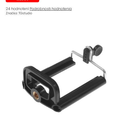
Priemerné
24 hodnotení
Podrobnosti hodnotenia
hodnotenie
Značka:
TGstudio
produktu
je
4,8
z
5
hviezdičiek.