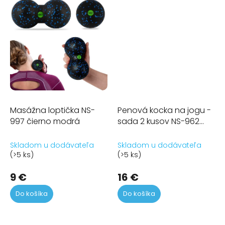
Masážna loptička NS-
Penová kocka na jogu -
997 čierno modrá
sada 2 kusov NS-962
modrá
Skladom u dodávateľa
Skladom u dodávateľa
(>5 ks)
(>5 ks)
9 €
16 €
Do košíka
Do košíka