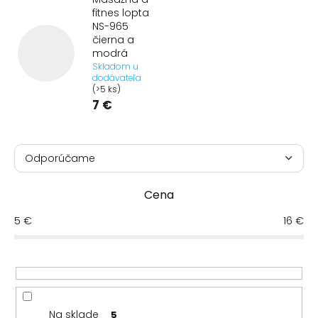
fitnes lopta
NS-965
čierna a
modrá
Skladom u
dodávateľa
(>5 ks)
7 €
R
a
Odporúčame
d
Najlacnejšie
e
Cena
n
Najdrahšie
i
5
€
16
€
e
Najpredávanejšie
p
r
Abecedne
o
d
u
Na sklade
5