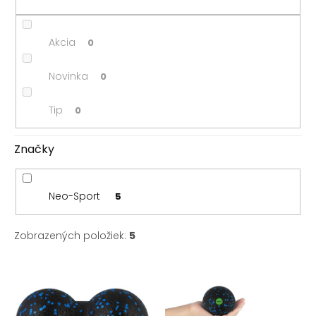
k
t
o
Akcia
0
v
Novinka
0
Tip
0
Značky
Neo-Sport
5
Zobrazených položiek:
5
V
ý
p