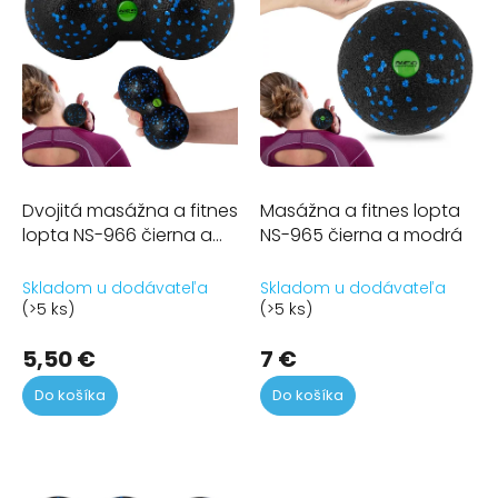
i
s
p
r
o
d
u
k
t
Dvojitá masážna a fitnes
Masážna a fitnes lopta
o
lopta NS-966 čierna a
NS-965 čierna a modrá
v
modrá
Skladom u dodávateľa
Skladom u dodávateľa
(>5 ks)
(>5 ks)
5,50 €
7 €
Do košíka
Do košíka