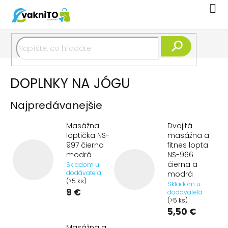
Prejsť
Nák
na
koší
obsah
Hľadať
DOPLNKY NA JÓGU
Najpredávanejšie
Masážna
Dvojitá
loptička NS-
masážna a
997 čierno
fitnes lopta
modrá
NS-966
čierna a
Skladom u
dodávateľa
modrá
(>5 ks)
Skladom u
9 €
dodávateľa
(>5 ks)
5,50 €
Masážna a