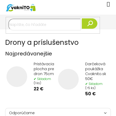
Prejsť
Nák
na
koší
obsah
Hľadať
Drony a príslušenstvo
Najpredávanejšie
Pristávacia
Darčeková
plocha pre
poukážka
dron 75cm
Cvaknito.sk
50€
✔ Skladom
(1 ks)
✔ Skladom
22 €
(>5 ks)
50 €
R
a
Odporúčame