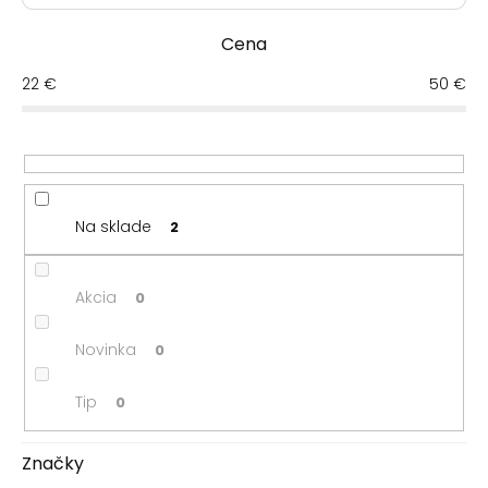
d
Najlacnejšie
e
Cena
n
Najdrahšie
i
22
€
50
€
e
Najpredávanejšie
p
r
Abecedne
o
d
u
Na sklade
2
k
t
o
Akcia
0
v
Novinka
0
Tip
0
Značky