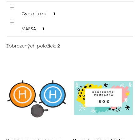
Cvaknito.sk
1
MASSA
1
Zobrazených položiek:
2
V
ý
p
i
s
p
r
o
d
u
k
t