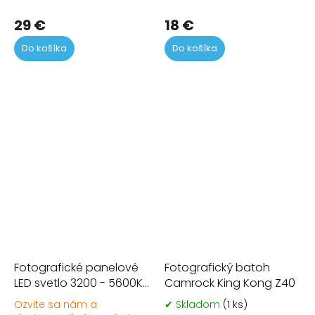
ružová
hodnotenie
ho
produktu
pr
29 €
18 €
je
je
Do košíka
Do košíka
5,0
5,0
z
z
5
5
hviezdičiek.
hvi
Fotografické panelové
Fotografický batoh
LED svetlo 3200 - 5600K
Camrock King Kong Z40
- 216 LED diód
Ozvite sa nám a
✔ Skladom
(1 ks)
Pr