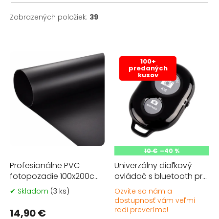
Zobrazených položiek:
39
V
ý
p
100+
predaných
i
kusov
s
p
r
o
d
u
k
10 €
–40 %
t
Profesionálne PVC
Univerzálny diaľkový
o
fotopozadie 100x200cm
ovládač s bluetooth pre
v
- čierne
Android a iOS
✔ Skladom
(3 ks)
Ozvite sa nám a
Priemerné
dostupnosť vám veľmi
hodnotenie
Pr
radi preveríme!
produktu
ho
14,90 €