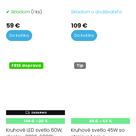
6000 K
✔ Skladom
(1 ks)
Skladom u dodávateľa
59 €
109 €
Do košíka
Do košíka
FREE doprava
Tip
Z
ZADARMO
A
149 €
–20 %
89 €
–44 %
D
A
Kruhové LED svetlo 60W,
Kruhové svetlo 45W so
R
M