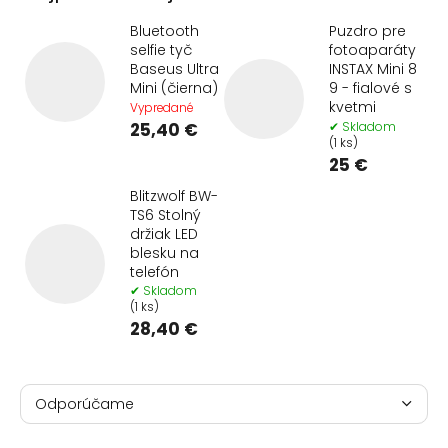
Bluetooth
Puzdro pre
selfie tyč
fotoaparáty
Baseus Ultra
INSTAX Mini 8
Mini (čierna)
9 - fialové s
kvetmi
Vypredané
25,40 €
✔ Skladom
(1 ks)
25 €
Blitzwolf BW-
TS6 Stolný
držiak LED
blesku na
telefón
✔ Skladom
(1 ks)
28,40 €
R
a
Odporúčame
d
Najlacnejšie
e