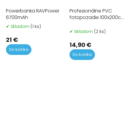
Powerbanka RAVPower
Profesionálne PVC
6700mAh
fotopozadie 100x200cm
- modré
✔ Skladom
(1 ks)
Priemerné
✔ Skladom
(2 ks)
hodnotenie
produktu
21 €
14,90 €
je
Do košíka
5,0
Do košíka
z
5
hviezdičiek.