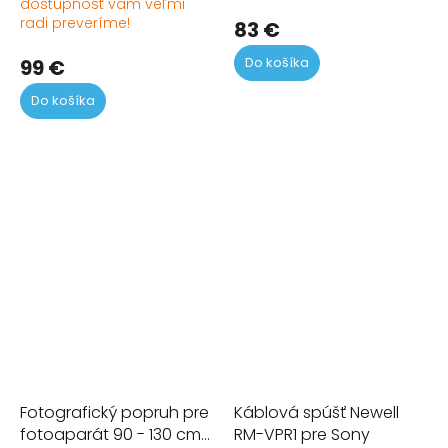
dostupnosť vám veľmi
Priemerné
ho
radi preveríme!
hodnotenie
pr
83 €
produktu
je
Do košíka
je
5,0
99 €
5,0
z
Do košíka
z
5
5
hvi
hviezdičiek.
Fotografický popruh pre
Káblová spúšť Newell
fotoaparát 90 - 130 cm
RM-VPR1 pre Sony