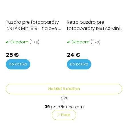
Puzdro pre fotoaparáty
Retro puzdro pre
INSTAX Mini 8 9 - fialové s
fotoaparáty INSTAX Mini
kvetmi
8 9 - s kačkou
✔ Skladom
(1 ks)
✔ Skladom
(1 ks)
25 €
24 €
Do košíka
Do košíka
Načítať 9 ďalších
S
1
2
t
O
r
39
položiek celkom
v
á
l
Hore
n
á
k
o
d