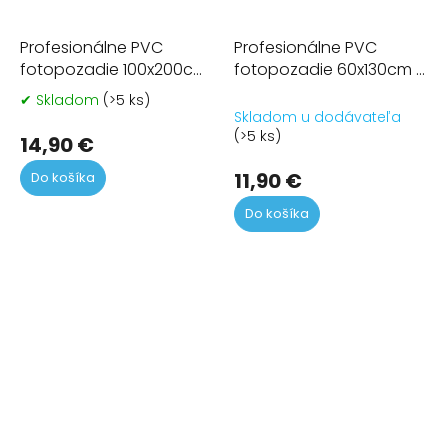
Profesionálne PVC
Profesionálne PVC
fotopozadie 100x200cm
fotopozadie 60x130cm -
- ružové
šedé
✔ Skladom
(>5 ks)
Priemerné
Skladom u dodávateľa
hodnotenie
(>5 ks)
produktu
14,90 €
je
11,90 €
Do košíka
5,0
z
Do košíka
5
hviezdičiek.