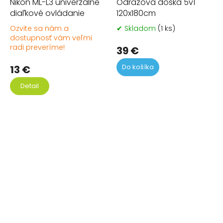
Nikon ML-L3 univerzálne
Odrazová doska 5v1
diaľkové ovládanie
120x180cm
Ozvite sa nám a
✔ Skladom
(1 ks)
Pr
dostupnosť vám veľmi
Priemerné
ho
radi preveríme!
hodnotenie
pr
39 €
produktu
je
Do košíka
je
5,0
13 €
5,0
z
Detail
z
5
5
hvi
hviezdičiek.