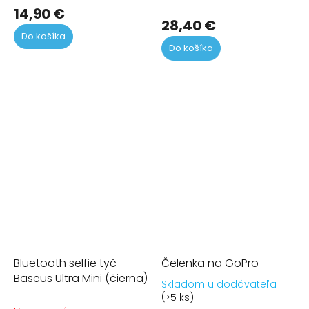
produktu
14,90 €
28,40 €
je
Do košíka
5,0
Do košíka
z
5
hviezdičiek.
Bluetooth selfie tyč
Čelenka na GoPro
Baseus Ultra Mini (čierna)
Skladom u dodávateľa
Pr
(>5 ks)
ho