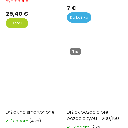
Vypredané
pr
7 €
je
25,40 €
5,0
Do košíka
z
Detail
5
hvi
Tip
Držiak na smartphone
Držiak pozadia pre 1
pozadie typu T 200/150
✔ Skladom
(4 ks)
Priemerné
cm
hodnotenie
✔ Skladom
(2 ks)
Pr