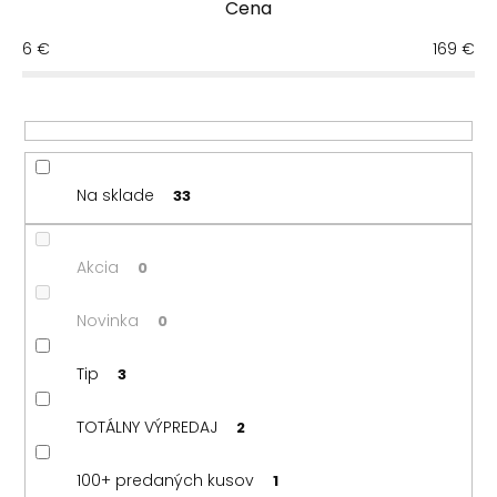
Cena
n
Najdrahšie
i
6
€
169
€
e
Najpredávanejšie
p
r
Abecedne
o
d
u
Na sklade
33
k
t
o
Akcia
0
v
Novinka
0
Tip
3
TOTÁLNY VÝPREDAJ
2
100+ predaných kusov
1