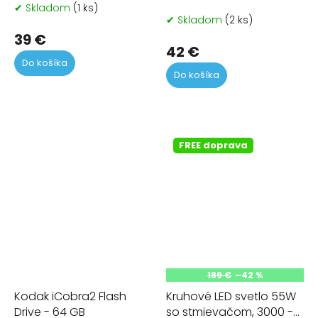
reproduktorom
USB
✔ Skladom
(1 ks)
Priemerné
LineComp Q9
✔ Skladom
(2 ks)
hodnotenie
produktu
39 €
42 €
je
Do košíka
4,5
Do košíka
z
5
hviezdičiek.
FREE doprava
189 €
–42 %
Kodak iCobra2 Flash
Kruhové LED svetlo 55W
Drive - 64 GB
so stmievačom, 3000 -