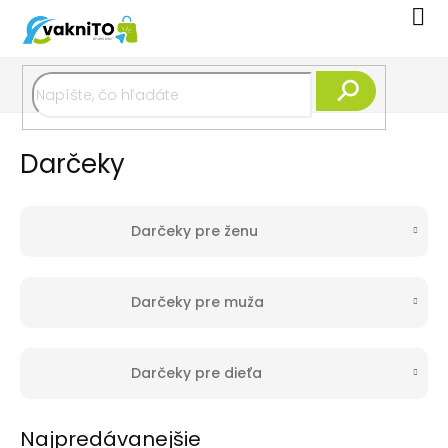
Prejsť
Nák
na
koší
obsah
Hľadať
Darčeky
Darčeky pre ženu
Darčeky pre muža
Darčeky pre dieťa
Najpredávanejšie