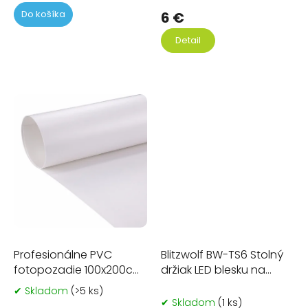
je
pr
Do košíka
4,5
je
6 €
z
4,7
Detail
5
z
hviezdičiek.
5
hvi
Profesionálne PVC
Blitzwolf BW-TS6 Stolný
fotopozadie 100x200cm
držiak LED blesku na
- biele
telefón
✔ Skladom
(>5 ks)
Priemerné
✔ Skladom
(1 ks)
hodnotenie