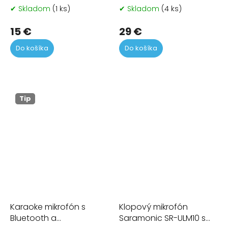
(hnedý)
✔ Skladom
(1 ks)
✔ Skladom
(4 ks)
Priemerné
Pr
hodnotenie
ho
produktu
pr
15 €
29 €
je
je
Do košíka
Do košíka
5,0
5,0
z
z
5
5
hviezdičiek.
hvi
Tip
Karaoke mikrofón s
Klopový mikrofón
Bluetooth a
Saramonic SR-ULM10 s