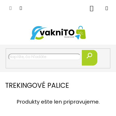
Prejsť
na
Nákupný
obsah
košík
Hľadať
TREKINGOVÉ PALICE
Produkty ešte len pripravujeme.