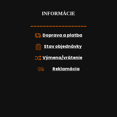
p
ä
t
INFORMÁCIE
i
e
__________________
Doprava a platba
Stav objednávky
Výmena/vrátenie
Reklamácia