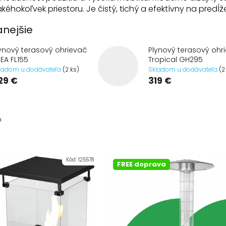
kéhokoľvek priestoru. Je čistý, tichý a efektívny na predĺ
nejšie
ynový terasový ohrievač
Plynový terasový ohr
EA FL155
Tropical GH295
ladom u dodávateľa
(2 ks)
Skladom u dodávateľa
(2
29 €
319 €
m
Kód:
125578
FREE doprava