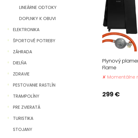
d
LINEÁRNE ODTOKY
u
k
DOPLNKY K OBUVI
t
ELEKTRONIKA
o
v
ŠPORTOVÉ POTREBY
ZÁHRADA
Plynový plame
DIELŇA
Flame
ZDRAVIE
✘ Momentálne 
PESTOVANIE RASTLÍN
299 €
TRAMPOLÍNY
PRE ZVIERATÁ
TURISTIKA
STOJANY