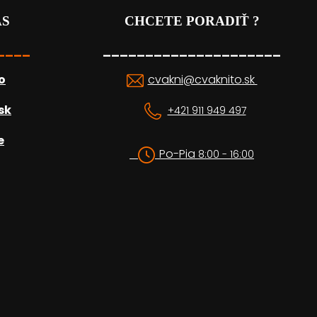
ÁS
CHCETE PORADIŤ ?
____
_____________________
o
cvakni@cvaknito.sk
sk
+421 911 949 497
e
Po-Pia
8:00 - 16:00