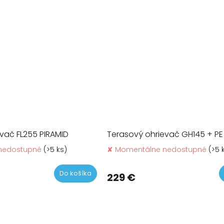
vač FL255 PIRAMID
Terasový ohrievač GH145 + PE 
nedostupné
(>5 ks)
✘ Momentálne nedostupné
(>5 
Do košíka
229 €
O
v