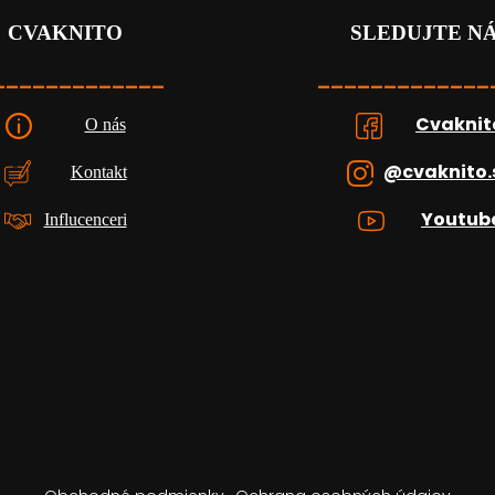
CVAKNITO
SLEDUJTE N
_____________
_____________
Cvaknit
O nás
@cvaknito.
Kontakt
Youtub
Influcenceri