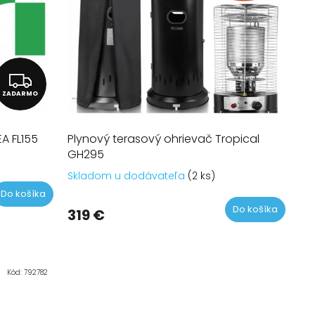
u
k
t
o
v
Z
ZADARMO
A
D
A FL155
Plynový terasový ohrievač Tropical
A
GH295
R
Skladom u dodávateľa
(2 ks)
M
Do košíka
Do košíka
O
319 €
Kód:
792782