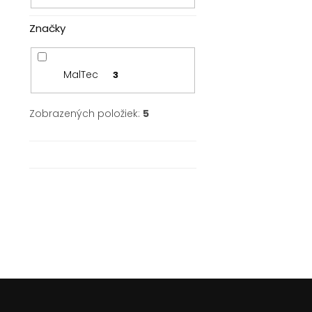
Značky
MalTec
3
Zobrazených položiek:
5
Z
á