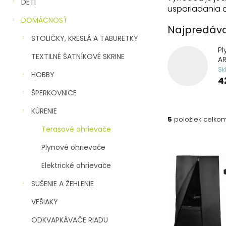
n
DETI
usporiadania a
e
DOMÁCNOSŤ
l
Najpredáva
STOLIČKY, KRESLÁ A TABURETKY
Pl
TEXTILNÉ ŠATNÍKOVÉ SKRINE
AR
Sk
HOBBY
4
ŠPERKOVNICE
KÚRENIE
5
položiek celko
Terasové ohrievače
V
Plynové ohrievače
ý
p
Elektrické ohrievače
i
SUŠENIE A ŽEHLENIE
s
p
VEŠIAKY
r
o
ODKVAPKÁVAČE RIADU