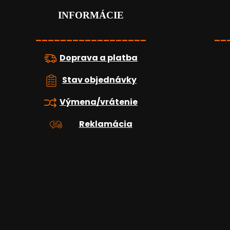
p
ä
INFORMÁCIE
t
i
__________________
__
e
Doprava a platba
Stav objednávky
Výmena/vrátenie
Reklamácia