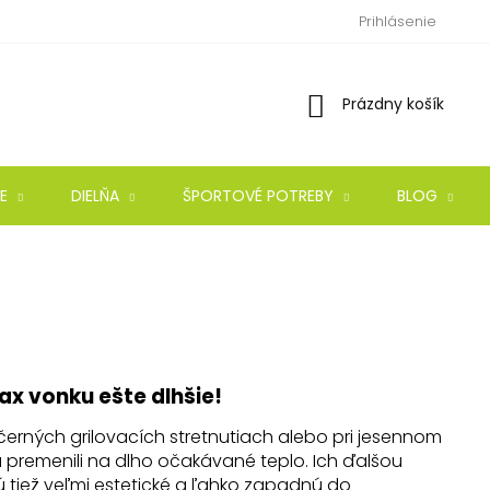
Prihlásenie
Nákupný
Prázdny košík
košík
E
DIELŇA
ŠPORTOVÉ POTREBY
BLOG
lax vonku ešte dlhšie!
erných grilovacích stretnutiach alebo pri jesennom
ju premenili na dlho očakávané teplo. Ich ďalšou
 tiež veľmi estetické a ľahko zapadnú do