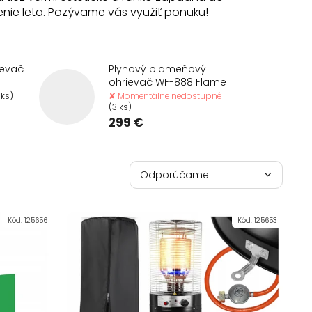
ženie leta. Pozývame vás využiť ponuku!
ievač
Plynový plameňový
ohrievač WF-888 Flame
 ks)
✘ Momentálne nedostupné
(3 ks)
299 €
R
a
Odporúčame
d
Najlacnejšie
e
n
Kód:
125656
Kód:
125653
Najdrahšie
i
e
Najpredávanejšie
p
r
Abecedne
o
d