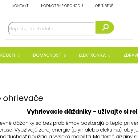
KONTAKT
HODNOTENIE OBCHODU
OBĽÚBENÉ
Hľadať
RE DETI
DOMÁCNOSŤ
ELEKTRONIKA
ZDRAVI
 ohrievače
Vyhrievacie dáždniky – užívajte si re
vné dáždniky sa bez problémov postarajú o teplo pri več
rase. Využívajú zdroj energie (plyn alebo elektrinu), aby 
noduchosť použitia a vysoká mobilita. Moderné dizajny sú