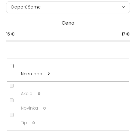
a
Odporúčame
d
Najlacnejšie
e
Cena
n
Najdrahšie
i
16
€
17
€
e
Najpredávanejšie
p
r
Abecedne
o
d
u
Na sklade
2
k
t
o
Akcia
0
v
Novinka
0
Tip
0