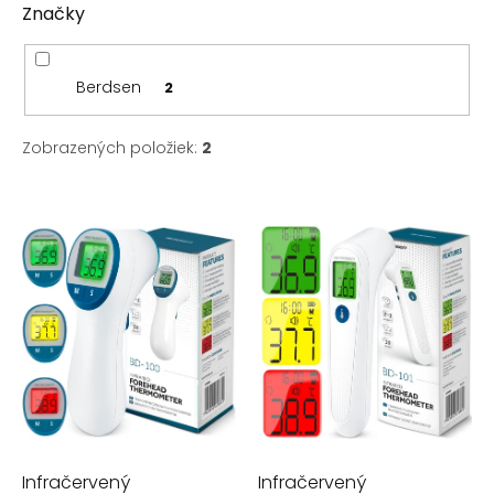
Značky
Berdsen
2
Zobrazených položiek:
2
V
ý
p
i
s
p
r
o
d
u
k
t
Infračervený
Infračervený
o