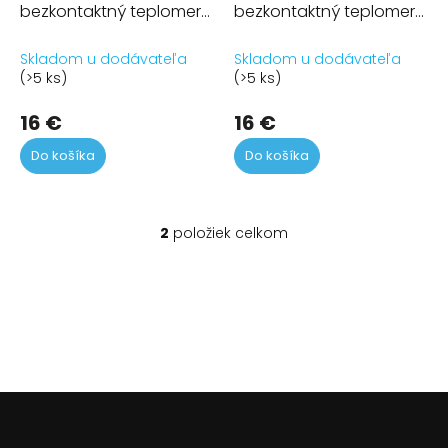
bezkontaktný teplomer
bezkontaktný teplomer
v
BD-100 Berdsen
BD-101 Berdsen
Skladom u dodávateľa
Skladom u dodávateľa
(>5 ks)
(>5 ks)
16 €
16 €
Do košíka
Do košíka
2
položiek celkom
O
v
l
á
d
a
c
i
e
Z
p
á
r
p