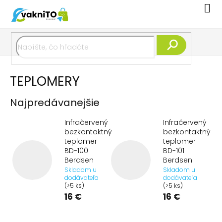
Prejsť
Nák
na
koší
obsah
Hľadať
TEPLOMERY
Najpredávanejšie
Infračervený
Infračervený
bezkontaktný
bezkontaktný
teplomer
teplomer
BD-100
BD-101
Berdsen
Berdsen
Skladom u
Skladom u
dodávateľa
dodávateľa
(>5 ks)
(>5 ks)
16 €
16 €
R