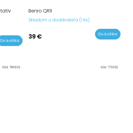
tatív
Benro QR11
Skladom u dodávateľa (1 ks)
Do košíka
39 €
Do košíka
Kód:
784939
Kód:
779362