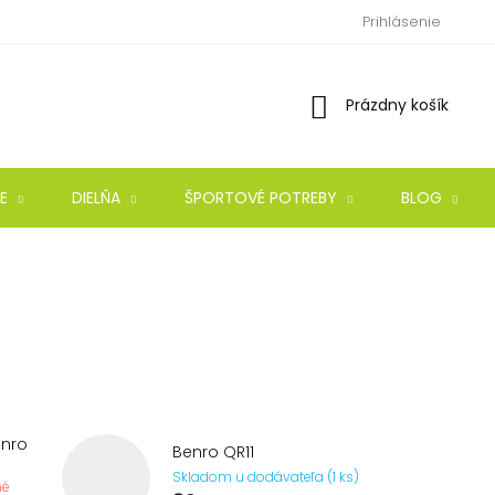
Prihlásenie
Nákupný
Prázdny košík
košík
E
DIELŇA
ŠPORTOVÉ POTREBY
BLOG
enro
Benro QR11
Skladom u dodávateľa (1 ks)
né