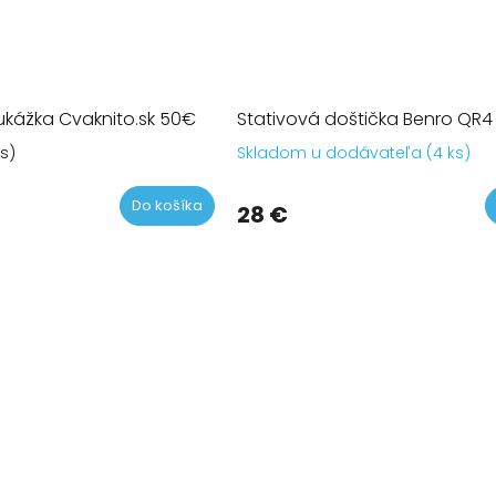
kážka Cvaknito.sk 50€
Stativová doštička Benro QR4
ks)
Skladom u dodávateľa (4 ks)
Priemerné
hodnotenie
produktu
Do košíka
28 €
je
5,0
z
5
O
hviezdičiek.
v
l
á
d
a
c
i
e
p