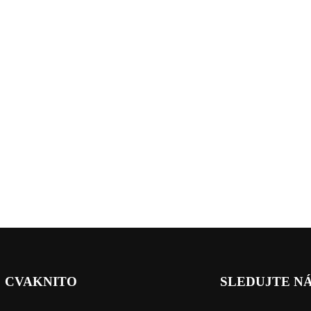
CVAKNITO
SLEDUJTE N
_____________
_____________