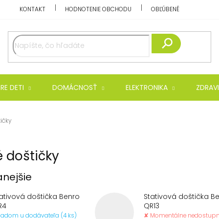
KONTAKT
HODNOTENIE OBCHODU
OBĽÚBENÉ
Hľadať
RE DETI
DOMÁCNOSŤ
ELEKTRONIKA
ZDRAVI
ičky
é doštičky
nejšie
ativová doštička Benro
Stativová doštička B
R4
QR13
ladom u dodávateľa (4 ks)
✘ Momentálne nedostup