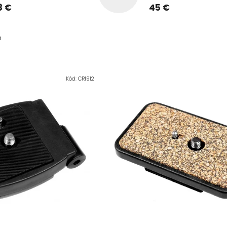
8 €
45 €
m
Kód:
CR1912