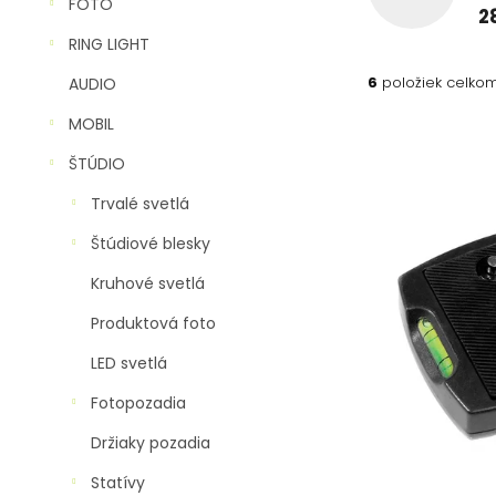
n
FOTO
2
e
RING LIGHT
l
6
položiek celko
AUDIO
MOBIL
V
ý
ŠTÚDIO
p
Trvalé svetlá
i
s
Štúdiové blesky
p
r
Kruhové svetlá
o
Produktová foto
d
u
LED svetlá
k
t
Fotopozadia
o
Držiaky pozadia
v
Statívy