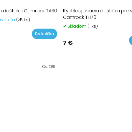
a doštička Camrock TA30
Rýchloupínacia doštička pre s
Camrock TH70
ávateľa
(>5 ks)
✔ Skladom
(1 ks)
Do košíka
7 €
Kód:
7351