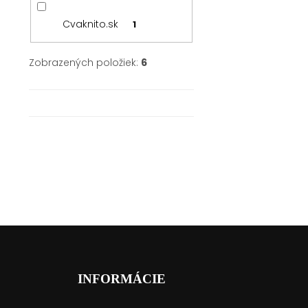
Cvaknito.sk
1
Zobrazených položiek:
6
Z
á
p
ä
INFORMÁCIE
t
i
__________________
__