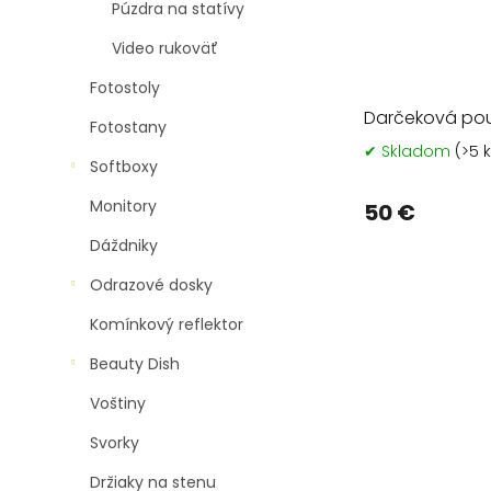
Púzdra na statívy
Video rukoväť
Fotostoly
Darčeková pou
Fotostany
✔ Skladom
(>5 
Softboxy
Monitory
50 €
Dáždniky
Odrazové dosky
Komínkový reflektor
Beauty Dish
Voštiny
Svorky
Držiaky na stenu