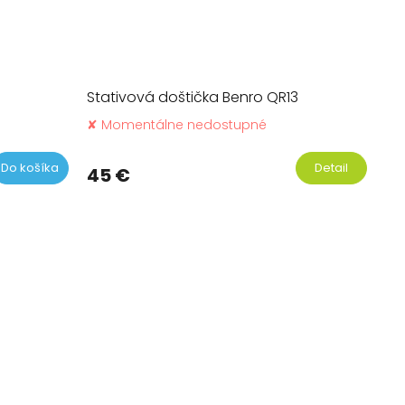
Stativová doštička Benro QR13
✘ Momentálne nedostupné
Do košíka
Detail
45 €