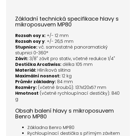
Základní technická specifikace hlavy s
mikroposuvem MP80
Rozsah osy x:
+/- 12 mm
Rozsah osy y
: +/- 26,5 mm
Stupnice:
vč. samostatné panoramatický
stupnici 0-360°
Závit:
3/8" závit pro stativ, včetně redukce 1/4"
Destička ArcaSwiss:
délka 105 mm
Materiál:
Hliníková slitina
Maximální nosnost:
12 kg
Průměr základny:
84 mm
Rozměry:
(včetně šroubů): 137x120x57 mm
Hmotnost
(včetně rychloupínací destičky): 840
g
Obsah balení hlavy s mikroposuvem
Benro MP80
Základna Benro MP80
Rychloupínací destička s přímým závitem