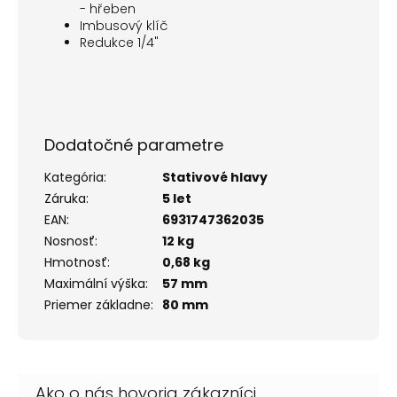
- hřeben
Imbusový klíč
Redukce 1/4"
Dodatočné parametre
Kategória
:
Stativové hlavy
Záruka
:
5 let
EAN
:
6931747362035
Nosnosť
:
12 kg
Hmotnosť
:
0,68 kg
Maximální výška
:
57 mm
Priemer základne
:
80 mm