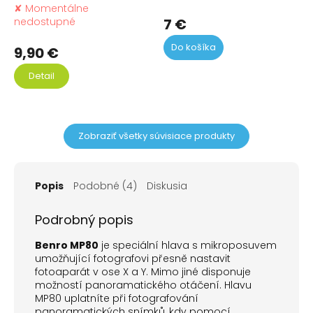
55-75mm
ho
✘ Momentálne
Priemerné
pr
nedostupné
7 €
hodnotenie
je
produktu
Do košíka
5,0
9,90 €
je
z
5,0
5
Detail
z
hvi
5
hviezdičiek.
Zobraziť všetky súvisiace produkty
Popis
Podobné (4)
Diskusia
Podrobný popis
Benro MP80
je speciální hlava s mikroposuvem
umožňující fotografovi přesně nastavit
fotoaparát v ose X a Y. Mimo jiné disponuje
možností panoramatického otáčení. Hlavu
MP80 uplatníte při fotografování
panoramatických snímků, kdy pomocí