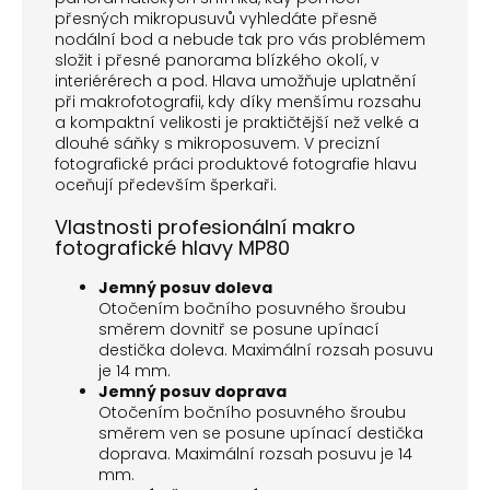
přesných mikropusuvů vyhledáte přesně
nodální bod a nebude tak pro vás problémem
složit i přesné panorama blízkého okolí, v
interiérérech a pod. Hlava umožňuje uplatnění
při makrofotografii, kdy díky menšímu rozsahu
a kompaktní velikosti je praktičtější než velké a
dlouhé sáňky s mikroposuvem. V precizní
fotografické práci produktové fotografie hlavu
oceňují především šperkaři.
Vlastnosti profesionální makro
fotografické hlavy MP80
Jemný posuv doleva
Otočením bočního posuvného šroubu
směrem dovnitř se posune upínací
destička doleva. Maximální rozsah posuvu
je 14 mm.
Jemný posuv doprava
Otočením bočního posuvného šroubu
směrem ven se posune upínací destička
doprava. Maximální rozsah posuvu je 14
mm.