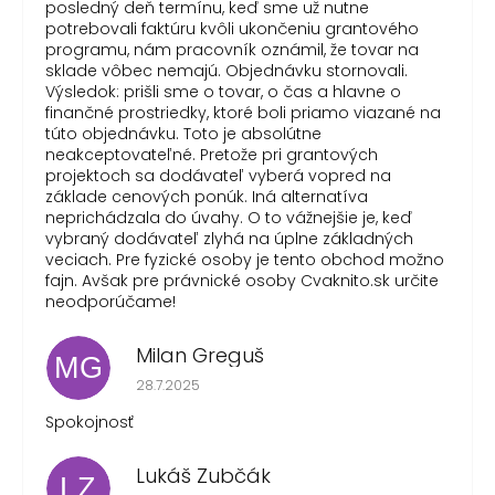
posledný deň termínu, keď sme už nutne
potrebovali faktúru kvôli ukončeniu grantového
programu, nám pracovník oznámil, že tovar na
sklade vôbec nemajú. Objednávku stornovali.
Výsledok: prišli sme o tovar, o čas a hlavne o
finančné prostriedky, ktoré boli priamo viazané na
túto objednávku. Toto je absolútne
neakceptovateľné. Pretože pri grantových
projektoch sa dodávateľ vyberá vopred na
základe cenových ponúk. Iná alternatíva
neprichádzala do úvahy. O to vážnejšie je, keď
vybraný dodávateľ zlyhá na úplne základných
veciach. Pre fyzické osoby je tento obchod možno
fajn. Avšak pre právnické osoby Cvaknito.sk určite
neodporúčame!
Milan Greguš
MG
Hodnotenie obchodu je 5 z 5 hviezdičiek.
28.7.2025
Spokojnosť
Lukáš Zubčák
LZ