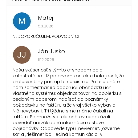
Matej
M
Hodnotenie obchodu je 1 z 5 hviezdičiek.
5.3.2026
NEDOPORUČUJEM, PODVODNÍCI
Ján Jusko
JJ
Hodnotenie obchodu je 1 z 5 hviezdičiek.
11.12.2025
Naša skúsenosť s týmto e-shopom bola
katastrofálna. Už po prvom kontakte bolo jasné, že
profesionálny prístup tu neexistuje. Po telefonáte
nám zamestnanec odporučil obchádzku ich
vlastného systému: objednať tovar na dobierku s
osobným odberom, napísať do poznámky
požiadavku na faktúru a že vraj všetko vybavia.
Nič nevybavili. Tri týždne sme márne čakali na
faktúru. Po množstve telefonátov nedokázali
povedať ani základnú informáciu o stave
objednávky. Odpovede typu „nevieme“, „ozveme
sa“ a „riešime“ boli jediná komunikácia. V