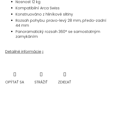
Nosnost 12 kg
Kompatibilní Arca Swiss
Konstruováno z hliníkové slitiny
Rozsah pohybu: pravo-levý 28 mm, předo-zadní
44 mm
Panoramatický rozsah 360° se samostatným
zamykáním
Detailné informácie
OPÝTAŤ SA
STRÁŽIŤ
ZDIEĽAŤ