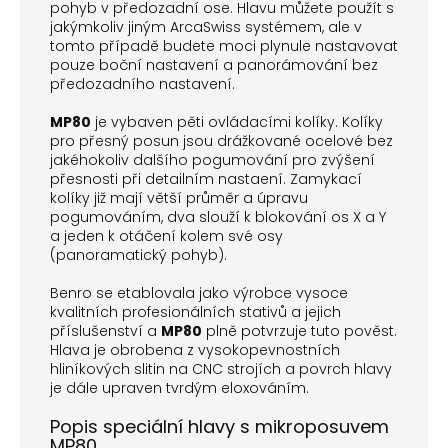
pohyb v předozadní ose. Hlavu můžete použít s
jakýmkoliv jiným ArcaSwiss systémem, ale v
tomto případě budete moci plynule nastavovat
pouze boční nastavení a panorámování bez
předozadního nastavení.
MP80
je vybaven pěti ovládacími kolíky. Kolíky
pro přesný posun jsou drážkované ocelové bez
jakéhokoliv dalšího pogumování pro zvýšení
přesnosti při detailním nastaení. Zamykací
kolíky již mají větší průměr a úpravu
pogumováním, dva slouží k blokování os X a Y
a jeden k otáčení kolem své osy
(panoramatický pohyb).
Benro se etablovala jako výrobce vysoce
kvalitních profesionálních stativů a jejich
příslušenství a
MP80
plně potvrzuje tuto pověst.
Hlava je obrobena z vysokopevnostních
hliníkových slitin na CNC strojích a povrch hlavy
je dále upraven tvrdým eloxováním.
Popis speciální hlavy s mikroposuvem
MP80