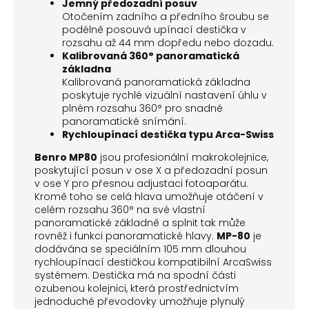
Jemný předozadní posuv
Otočením zadního a předního šroubu se
podélně posouvá upínací destička v
rozsahu až 44 mm dopředu nebo dozadu.
Kalibrovaná 360° panoramatická
základna
Kalibrovaná panoramatická základna
poskytuje rychlé vizuální nastavení úhlu v
plném rozsahu 360° pro snadné
panoramatické snímání.
Rychloupínací destička typu Arca-Swiss
Benro MP80
jsou profesionální makrokolejnice,
poskytující posun v ose X a předozadní posun
v ose Y pro přesnou adjustaci fotoaparátu.
Kromě toho se celá hlava umožňuje otáčení v
celém rozsahu 360° na své vlastní
panoramatické základně a splnit tak může
rovněž i funkci panoramatické hlavy.
MP-80
je
dodávána se speciálním 105 mm dlouhou
rychloupínací destičkou kompatibilní ArcaSwiss
systémem. Destička má na spodní části
ozubenou kolejnici, která prostřednictvím
jednoduché převodovky umožňuje plynulý