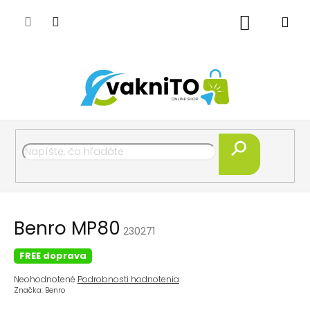
Prejsť
na
Nákupný
obsah
košík
Hľadať
Benro MP80
230271
FREE doprava
Priemerné
Neohodnotené
Podrobnosti hodnotenia
hodnotenie
Značka:
Benro
produktu
je