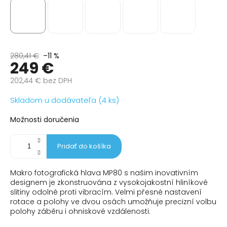
280,41 €
–11 %
249 €
202,44 € bez DPH
Jednotková
Skladom u dodávateľa (4 ks)
cena:
Možnosti doručenia
Pridať do košíka
Makro fotografická hlava MP80 s našim inovativním
designem je zkonstruována z vysokojakostní hliníkové
slitiny odolné proti vibracím. Velmi přesné nastavení
rotace a polohy ve dvou osách umožňuje precizní volbu
polohy záběru i ohniskové vzdálenosti.