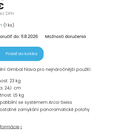
€
bez DPH
vá
om
(1 ks)
ručiť do:
11.8.2026
Možnosti doručenia
Pridať do košíka
lní Gimbal hlava pro nejnáročnější použití.
ost: 23 kg
a: 24,1 cm
nost: 1,5 kg
atibilní se systémem Arca-Swiss
statné zamykání panoramatické polohy
nformácie