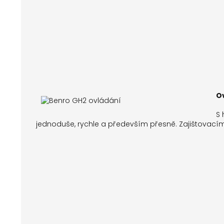
O
S 
jednoduše, rychle a především přesně. Zajištovací