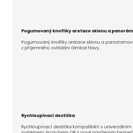
Pogumovaný knoflíky aretace sklonu a panorá
Pogumovaný knoflíky aretace sklonu a panortamov
z příjemného ovládáni Gimbal hlavy.
Rychloupínací destička
Rychloupínací destička kompatibilní s univerzálním
systémem Arca-Swiss QR s nově navrženým bezpe