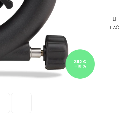
TLAČ
392 €
–10 %