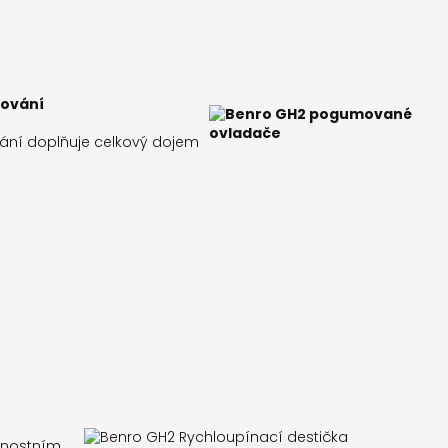
mování
ání doplňuje celkový dojem
čnostním