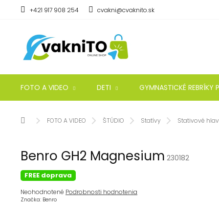
Prejsť
+421 917 908 254
cvakni@cvaknito.sk
na
obsah
FOTO A VIDEO
DETI
GYMNASTICKÉ REBRÍKY P
Domov
FOTO A VIDEO
ŠTÚDIO
Statívy
Stativové hla
Benro GH2 Magnesium
230182
FREE doprava
Priemerné
Neohodnotené
Podrobnosti hodnotenia
hodnotenie
Značka:
Benro
produktu
je