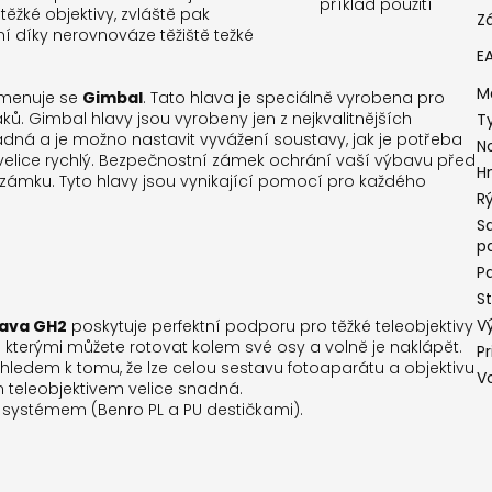
ěžké objektivy, zvláště pak
Z
lní díky nerovnováze těžiště težké
E
M
jmenuje se
Gimbal
. Tato hlava je speciálně vyrobena pro
ků. Gimbal hlavy jsou vyrobeny jen z nejkvalitnějších
T
adná a je možno nastavit vyvážení soustavy, jak je potřeba
N
a velice rychlý. Bezpečnostní zámek ochrání vaší výbavu před
H
zámku. Tyto hlavy jsou vynikající pomocí pro každého
R
S
p
P
St
V
lava GH2
poskytuje perfektní podporu pro těžké teleobjektivy
 kterými můžete rotovat kolem své osy a volně je naklápět.
P
hledem k tomu, že lze celou sestavu fotoaparátu a objektivu
V
m teleobjektivem velice snadná.
R systémem (Benro PL a PU destičkami).