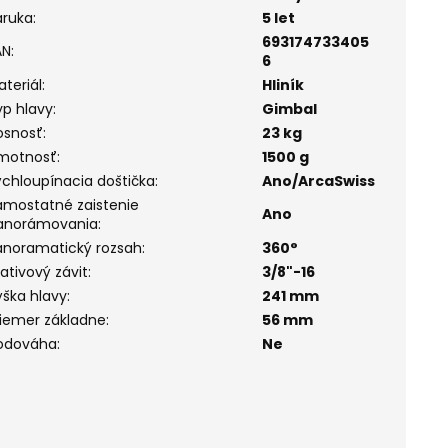
áruka
:
5 let
693174733405
AN
:
6
ateriál
:
Hliník
yp hlavy
:
Gimbal
osnosť
:
23 kg
motnosť
:
1500 g
ýchloupínacia doštička
:
Ano/ArcaSwiss
amostatné zaistenie
Ano
anorámovania
:
anoramatický rozsah
:
360°
ativový závit
:
3/8"-16
ýška hlavy
:
241 mm
riemer základne
:
56 mm
odováha
:
Ne