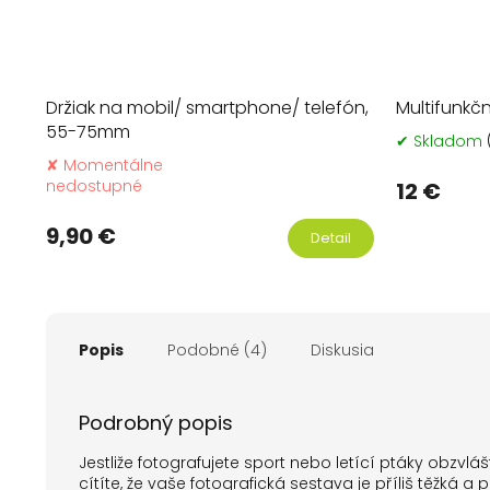
Držiak na mobil/ smartphone/ telefón,
Multifunkčn
55-75mm
✔ Skladom
✘ Momentálne
Priemerné
nedostupné
12 €
hodnotenie
produktu
9,90 €
Detail
je
5,0
z
5
hviezdičiek.
Popis
Podobné (4)
Diskusia
Podrobný popis
Jestliže fotografujete sport nebo letící ptáky obzvláš
cítíte, že vaše fotografická sestava je příliš těžká a 