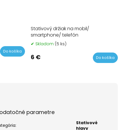
Stativový držiak na mobil/
smartphone/ telefón
merné
otenie
✔ Skladom
(5 ks)
Priemerné
uktu
hodnotenie
Do košíka
produktu
6 €
Do košíka
je
5,0
z
dičiek.
5
hviezdičiek.
odatočné parametre
Stativové
ategória
:
hlavy