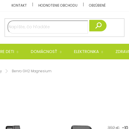
KONTAKT
HODNOTENIE OBCHODU
OBĽÚBENÉ
Hľadať
RE DETI
DOMÁCNOSŤ
ELEKTRONIKA
ZDRAVI
vy
Benro GH2 Magnesium
392 €
–10