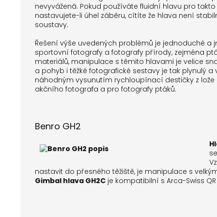
nevyvážená. Pokud používáte fluidní hlavu pro takto t
nastavujete-li úhel záběru, cítíte že hlava není stabi
soustavy.
Řešení výše uvedených problémů je jednoduché a 
sportovní fotografy a fotografy přírody, zejména ptá
materiálů, manipulace s těmito hlavami je velice sn
a pohyb i těžké fotografické sestavy je tak plynulý 
náhodným vysunutím rychloupínací destičky z lože 
akčního fotografa a pro fotografy ptáků.
Benro GH2
H
se
Vz
nastavit do přesného těžiště, je manipulace s velký
Gimbal hlava GH2C
je kompatibilní s Arca-Swiss Q