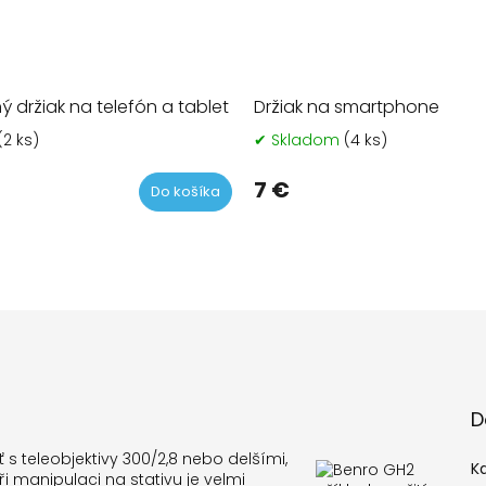
ý držiak na telefón a tablet
Držiak na smartphone
(2 ks)
✔ Skladom
(4 ks)
Prie
hodn
prod
7 €
Do košíka
je
5,0
z
5
hviez
D
ť s teleobjektivy 300/2,8 nebo delšími,
K
při manipulaci na stativu je velmi