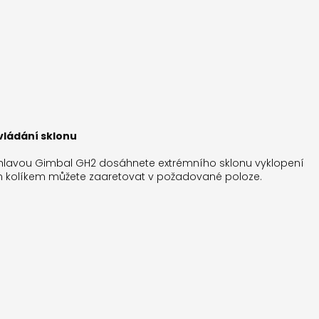
vládání sklonu
hlavou Gimbal GH2 dosáhnete extrémního sklonu vyklopení
m kolíkem můžete zaaretovat v požadované poloze.