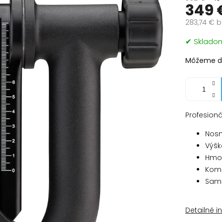
349 
283,74 € 
Jednotko
✔ Sklad
cena:
Môžeme do
Profesioná
Nosn
Výšk
Hmot
Komp
Samo
Detailné i