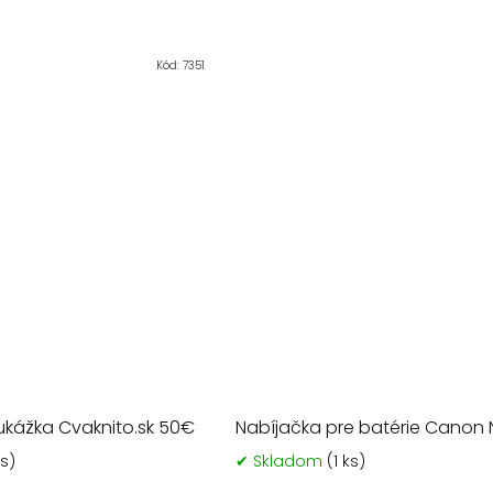
5
hviezdi
Kód:
7351
kážka Cvaknito.sk 50€
Nabíjačka pre batérie Canon 
ks)
✔ Skladom
(1 ks)
Priemerné
Prieme
hodnotenie
hodno