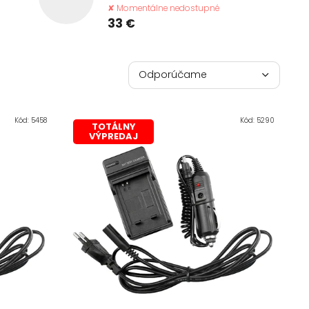
✘ Momentálne nedostupné
33 €
R
a
Odporúčame
d
Najlacnejšie
e
n
Kód:
5458
Kód:
5290
TOTÁLNY
Najdrahšie
i
VÝPREDAJ
e
Najpredávanejšie
p
r
Abecedne
o
d
u
k
t
o
v