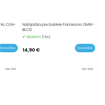
onic CGA-
Nabíjačka pre batérie Panasonic DMW-
BLC12
✔ Skladom
(1 ks)
rné
tenie
tu
Do košíka
Do košíka
14,90 €
čiek.
Kód:
5341
Kód:
5269