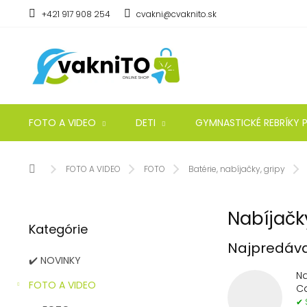
Prejsť
+421 917 908 254
cvakni@cvaknito.sk
na
obsah
FOTO A VIDEO
DETI
GYMNASTICKÉ REBRÍKY P
Domov
FOTO A VIDEO
FOTO
Batérie, nabíjačky, gripy
B
Nabíjačk
Preskočiť
o
Kategórie
kategórie
č
Najpredáva
n
✔️ NOVINKY
ý
Na
p
FOTO A VIDEO
C
a
✔ 