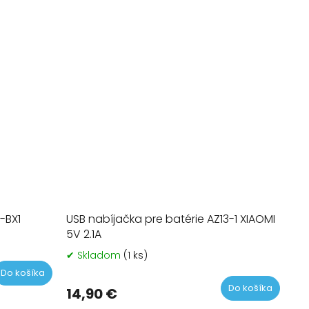
-BX1
USB nabíjačka pre batérie AZ13-1 XIAOMI
5V 2.1A
rné
tenie
✔ Skladom
(1 ks)
tu
Do košíka
Do košíka
14,90 €