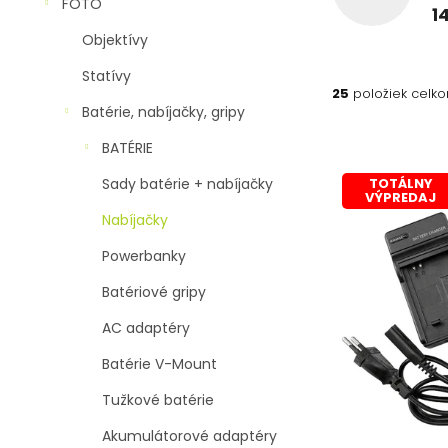
n
FOTO
1
e
Objektívy
l
Statívy
25
položiek celk
Batérie, nabíjačky, gripy
V
BATÉRIE
ý
p
TOTÁLNY
Sady batérie + nabíjačky
VÝPREDAJ
i
Nabíjačky
s
p
Powerbanky
r
o
Batériové gripy
d
AC adaptéry
u
k
Batérie V-Mount
t
Tužkové batérie
o
v
Akumulátorové adaptéry