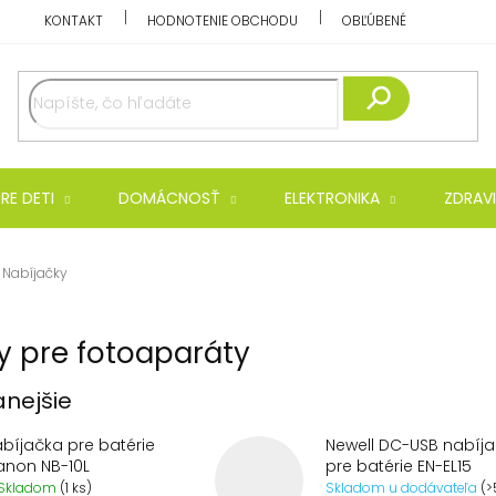
KONTAKT
HODNOTENIE OBCHODU
OBĽÚBENÉ
Hľadať
RE DETI
DOMÁCNOSŤ
ELEKTRONIKA
ZDRAVI
Nabíjačky
y pre fotoaparáty
nejšie
bíjačka pre batérie
Newell DC-USB nabíj
anon NB-10L
pre batérie EN-EL15
Skladom
(1 ks)
Skladom u dodávateľa
(>