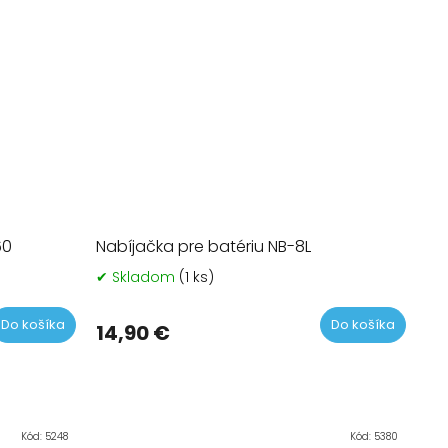
60
Nabíjačka pre batériu NB-8L
✔ Skladom
(1 ks)
Do košíka
Do košíka
14,90 €
Kód:
5248
Kód:
5380