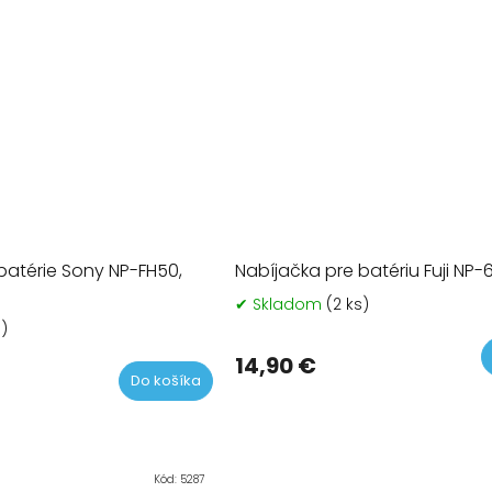
batérie Sony NP-FH50,
Nabíjačka pre batériu Fuji NP-
✔ Skladom
(2 ks)
s)
14,90 €
Do košíka
Kód:
5287