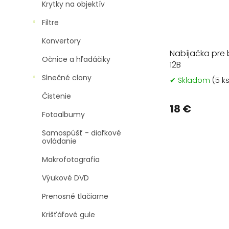
Krytky na objektív
Filtre
Konvertory
Nabíjačka pre b
Očnice a hľadáčiky
12B
Slnečné clony
✔ Skladom
(5 k
Čistenie
18 €
Fotoalbumy
Samospúšť - diaľkové
ovládanie
Makrofotografia
Výukové DVD
Prenosné tlačiarne
Krišťáľové gule