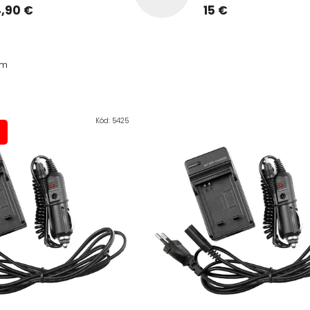
4,90 €
15 €
om
Kód:
5425