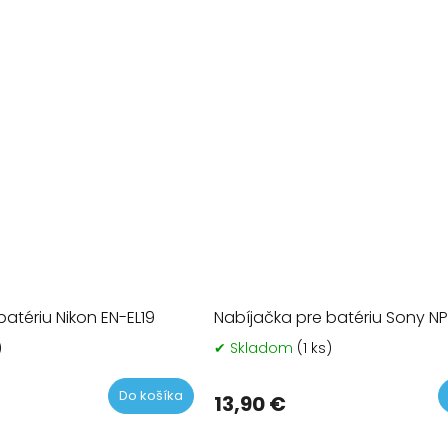
batériu Nikon EN-EL19
Nabíjačka pre batériu Sony NP
)
✔ Skladom
(1 ks)
Prieme
hodno
produk
Do košíka
13,90 €
je
5,0
z