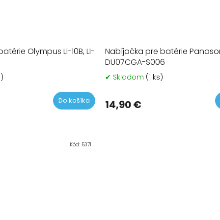
atérie Olympus LI-10B, LI-
Nabíjačka pre batérie Panas
DU07CGA-S006
s)
✔ Skladom
(1 ks)
Prieme
hodno
produk
Do košíka
14,90 €
je
5,0
z
5
hviezdi
Kód:
5371