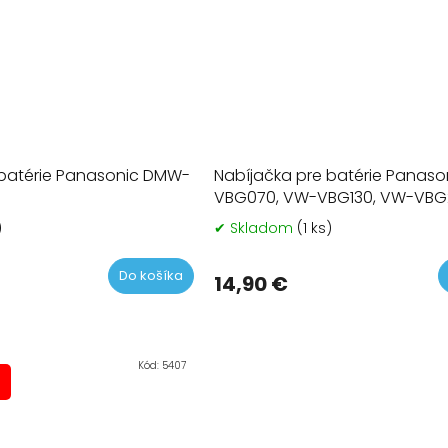
 batérie Panasonic DMW-
Nabíjačka pre batérie Panas
VBG070, VW-VBG130, VW-VBG
)
✔ Skladom
(1 ks)
Do košíka
14,90 €
Kód:
5407