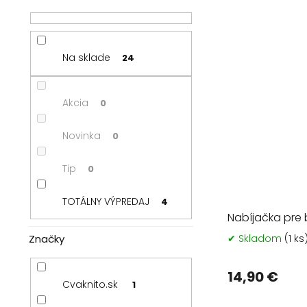
Na sklade
24
Akcia
0
Novinka
0
Tip
0
TOTÁLNY VÝPREDAJ
4
Nabíjačka pre 
✔ Skladom
(1 ks
Značky
14,90 €
Cvaknito.sk
1