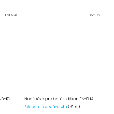
čiek.
Kód:
5344
Kód:
5278
NB-10L
Nabíjačka pre batériu Nikon EN-EL14
Skladom u dodávateľa
(>5 ks)
rné
tenie