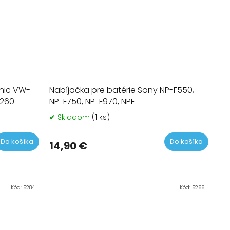
onic VW-
Nabíjačka pre batérie Sony NP-F550,
260
NP-F750, NP-F970, NPF
✔ Skladom
(1 ks)
Priemerné
hodnotenie
produktu
Do košíka
Do košíka
14,90 €
je
5,0
z
5
hviezdičiek.
Kód:
5284
Kód:
5266