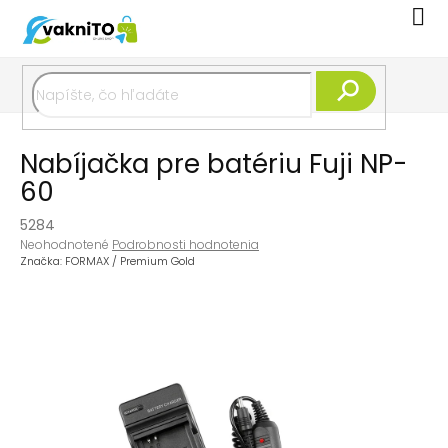
Prejsť
Nák
na
koší
obsah
Hľadať
Nabíjačka pre batériu Fuji NP-
60
5284
Priemerné
Neohodnotené
Podrobnosti hodnotenia
hodnotenie
Značka:
FORMAX / Premium Gold
produktu
je
0,0
z
5
hviezdičiek.