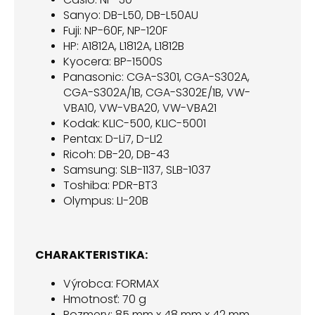
Sanyo: DB-L50, DB-L50AU
Fuji: NP-60F, NP-120F
HP: A1812A, L1812A, L1812B
Kyocera: BP-1500S
Panasonic: CGA-S301, CGA-S302A,
CGA-S302A/1B, CGA-S302E/1B, VW-
VBA10, VW-VBA20, VW-VBA21
Kodak: KLIC-500, KLIC-5001
Pentax: D-Li7, D-LI2
Ricoh: DB-20, DB-43
Samsung: SLB-1137, SLB-1037
Toshiba: PDR-BT3
Olympus: LI-20B
CHARAKTERISTIKA:
Výrobca: FORMAX
Hmotnosť: 70 g
Rozmery: 85 mm x 48 mm x 42 mm