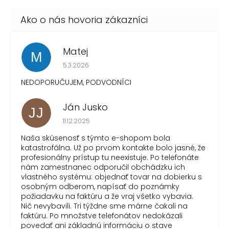
Matej
M
Hodnotenie obchodu je 1 z 5 hviezdičiek.
5.3.2026
NEDOPORUČUJEM, PODVODNÍCI
Ján Jusko
JJ
Hodnotenie obchodu je 1 z 5 hviezdičiek.
11.12.2025
Naša skúsenosť s týmto e-shopom bola
katastrofálna. Už po prvom kontakte bolo jasné, že
profesionálny prístup tu neexistuje. Po telefonáte
nám zamestnanec odporučil obchádzku ich
vlastného systému: objednať tovar na dobierku s
osobným odberom, napísať do poznámky
požiadavku na faktúru a že vraj všetko vybavia.
Nič nevybavili. Tri týždne sme márne čakali na
faktúru. Po množstve telefonátov nedokázali
povedať ani základnú informáciu o stave