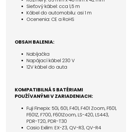
Sieťový kábel: cca 1,5 m
Kábel do automobilu: asi 1 m
Ocenenia: CE a RoHS
OBSAH BALENIA:
Nabíjačka
Napájací kábel 230 V
12V kábel do auta
KOMPATIBILNÁ S BATÉRIAMI
POUŽÍVANÝMI V ZARIADENIACH:
Fuji Finepix: 50i, 601, F401, F401 Zoom, F601,
F601Z, F700, F601Zoom, LS-420, LS443,
PDR-T20, PDR-T30
Casio Exilim: EX-Z3, QV-R3, QV-R4