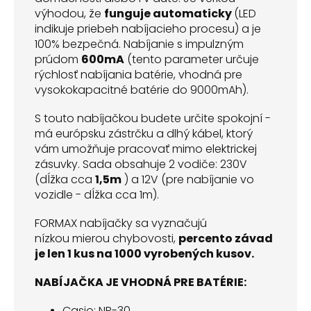
výhodou, že
funguje automaticky
(LED
indikuje priebeh nabíjacieho procesu) a je
100% bezpečná. Nabíjanie s impulzným
prúdom
600mA
(tento parameter určuje
rýchlosť nabíjania batérie, vhodná pre
vysokokapacitné batérie do 9000mAh).
S touto nabíjačkou budete určite spokojní -
má európsku zástrčku a dlhý kábel, ktorý
vám umožňuje pracovať mimo elektrickej
zásuvky. Sada obsahuje 2 vodiče: 230V
(dĺžka cca
1,5m
) a 12V (pre nabíjanie vo
vozidle - dĺžka cca 1m).
FORMAX nabíjačky sa vyznačujú
nízkou mierou chybovosti,
percento závad
je len 1 kus na 1000 vyrobených kusov.
NABÍJAČKA JE VHODNÁ PRE BATÉRIE:
Casio: NP-30