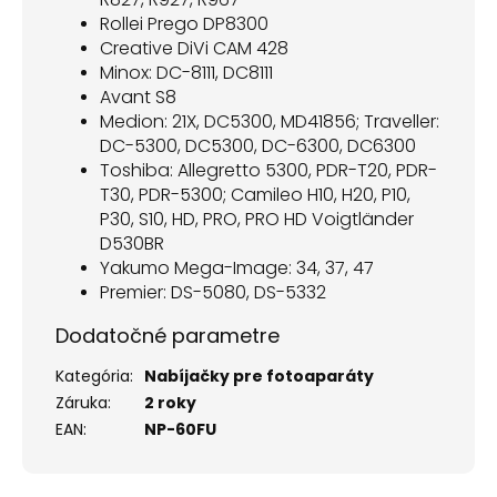
Rollei Prego DP8300
Creative DiVi CAM 428
Minox: DC-8111, DC8111
Avant S8
Medion: 21X, DC5300, MD41856; Traveller:
DC-5300, DC5300, DC-6300, DC6300
Toshiba: Allegretto 5300, PDR-T20, PDR-
T30, PDR-5300; Camileo H10, H20, P10,
P30, S10, HD, PRO, PRO HD Voigtländer
D530BR
Yakumo Mega-Image: 34, 37, 47
Premier: DS-5080, DS-5332
Dodatočné parametre
Kategória
:
Nabíjačky pre fotoaparáty
Záruka
:
2 roky
EAN
:
NP-60FU