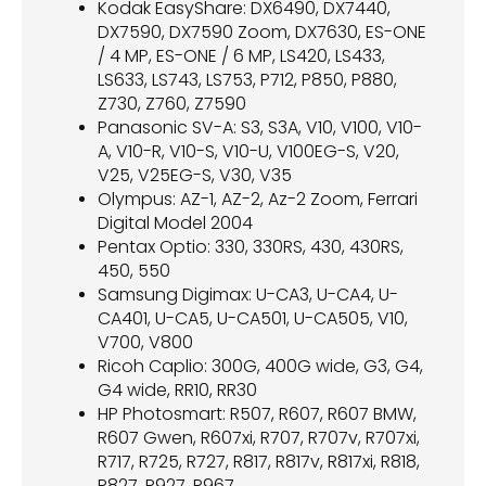
Kodak EasyShare: DX6490, DX7440,
DX7590, DX7590 Zoom, DX7630, ES-ONE
/ 4 MP, ES-ONE / 6 MP, LS420, LS433,
LS633, LS743, LS753, P712, P850, P880,
Z730, Z760, Z7590
Panasonic SV-A: S3, S3A, V10, V100, V10-
A, V10-R, V10-S, V10-U, V100EG-S, V20,
V25, V25EG-S, V30, V35
Olympus: AZ-1, AZ-2, Az-2 Zoom, Ferrari
Digital Model 2004
Pentax Optio: 330, 330RS, 430, 430RS,
450, 550
Samsung Digimax: U-CA3, U-CA4, U-
CA401, U-CA5, U-CA501, U-CA505, V10,
V700, V800
Ricoh Caplio: 300G, 400G wide, G3, G4,
G4 wide, RR10, RR30
HP Photosmart: R507, R607, R607 BMW,
R607 Gwen, R607xi, R707, R707v, R707xi,
R717, R725, R727, R817, R817v, R817xi, R818,
R827, R927, R967