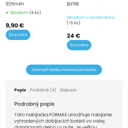
925mAh
BLF19E
✔ Skladom
(4 ks)
Priemerné
Skladom u dodávateľa
hodnotenie
(>5 ks)
produktu
9,90 €
je
24 €
Do košíka
5,0
z
Do košíka
5
hviezdičiek.
Zobraziť všetky súvisiace produkty
Popis
Podobné (4)
Diskusia
Podrobný popis
Táto nabíjačka FORMAX umožňuje nabíjanie
vyhradených dobíjacích batérií vo vašej
domácnosti alebo i v aute. Je veľkou