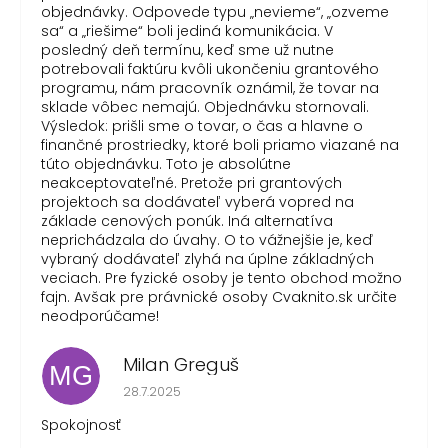
objednávky. Odpovede typu „nevieme“, „ozveme
sa“ a „riešime“ boli jediná komunikácia. V
posledný deň termínu, keď sme už nutne
potrebovali faktúru kvôli ukončeniu grantového
programu, nám pracovník oznámil, že tovar na
sklade vôbec nemajú. Objednávku stornovali.
Výsledok: prišli sme o tovar, o čas a hlavne o
finančné prostriedky, ktoré boli priamo viazané na
túto objednávku. Toto je absolútne
neakceptovateľné. Pretože pri grantových
projektoch sa dodávateľ vyberá vopred na
základe cenových ponúk. Iná alternatíva
neprichádzala do úvahy. O to vážnejšie je, keď
vybraný dodávateľ zlyhá na úplne základných
veciach. Pre fyzické osoby je tento obchod možno
fajn. Avšak pre právnické osoby Cvaknito.sk určite
neodporúčame!
Milan Greguš
MG
Hodnotenie obchodu je 5 z 5 hviezdičiek.
28.7.2025
Spokojnosť