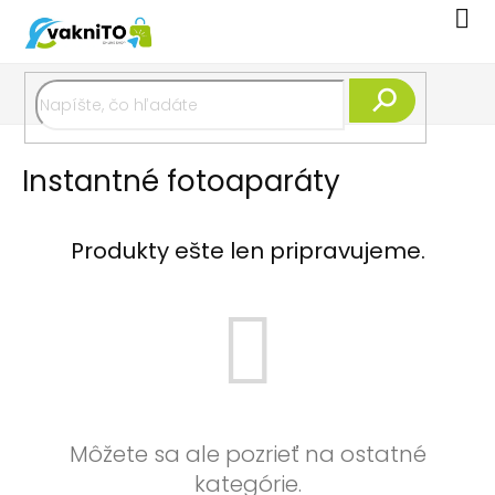
Prejsť
Nák
na
koší
obsah
Hľadať
Instantné fotoaparáty
Produkty ešte len pripravujeme.
Môžete sa ale pozrieť na ostatné
kategórie.