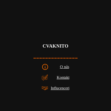
CVAKNITO
_______________
O nás
Kontakt
Influcenceri