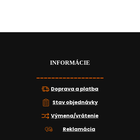
Z
á
p
ä
t
INFORMÁCIE
i
e
__________________
Doprava a platba
Stav objednávky
Výmena/vrátenie
Reklamácia