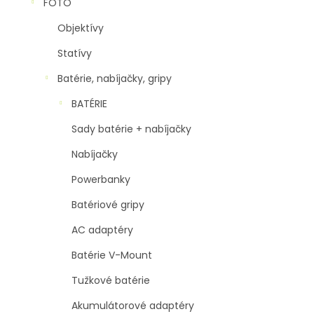
n
FOTO
e
Objektívy
l
Statívy
Batérie, nabíjačky, gripy
BATÉRIE
Sady batérie + nabíjačky
Nabíjačky
Powerbanky
Batériové gripy
AC adaptéry
Batérie V-Mount
Tužkové batérie
Akumulátorové adaptéry