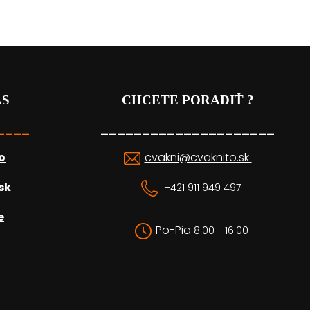
ÁS
CHCETE PORADIŤ ?
____
_____________________
o
cvakni@cvaknito.sk
sk
+421 911 949 497
e
Po-Pia
8:00 - 16:00