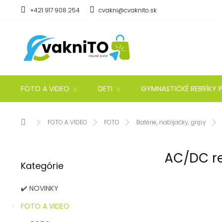
Prejsť
+421 917 908 254
cvakni@cvaknito.sk
na
obsah
FOTO A VIDEO
DETI
GYMNASTICKÉ REBRÍKY P
Domov
FOTO A VIDEO
FOTO
Batérie, nabíjačky, gripy
B
AC/DC r
Preskočiť
o
Kategórie
kategórie
č
n
✔️ NOVINKY
ý
p
FOTO A VIDEO
a