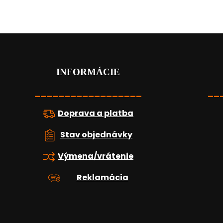
Z
á
p
ä
INFORMÁCIE
t
i
__________________
__
e
Doprava a platba
Stav objednávky
Výmena/vrátenie
Reklamácia