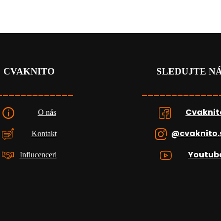
CVAKNITO
SLEDUJTE N
_____________
_____________
Cvaknit
O nás
@cvaknito.
Kontakt
Youtub
Influcenceri