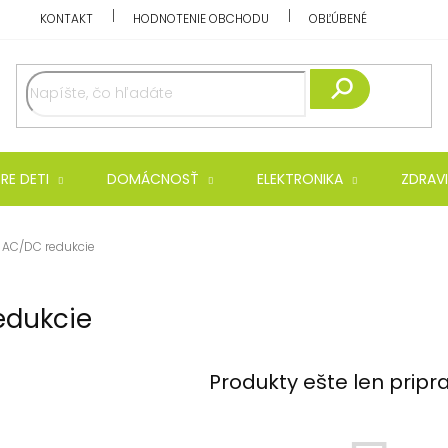
KONTAKT
HODNOTENIE OBCHODU
OBĽÚBENÉ
Hľadať
RE DETI
DOMÁCNOSŤ
ELEKTRONIKA
ZDRAVI
AC/DC redukcie
edukcie
Produkty ešte len pripr