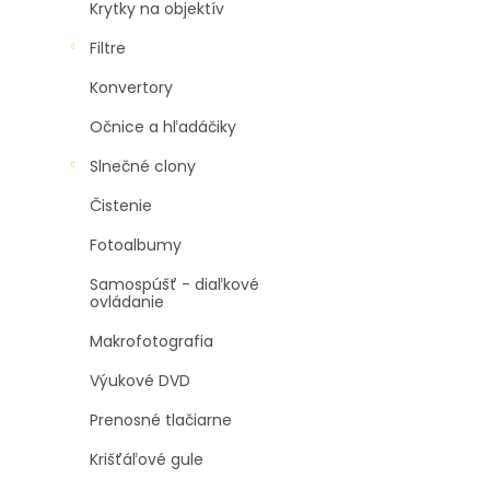
Krytky na objektív
Filtre
Konvertory
Očnice a hľadáčiky
Slnečné clony
Čistenie
Fotoalbumy
Samospúšť - diaľkové
ovládanie
Makrofotografia
Výukové DVD
Prenosné tlačiarne
Krišťáľové gule