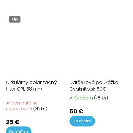
Tip
Cirkulárny polarizačný
Darčeková poukážka
filter CPL 58 mm
Cvaknito.sk 50€
✔ Skladom
(>5 ks)
Pr
✘ Momentálne
ho
nedostupné
(>5 ks)
pr
50 €
je
25 €
Do košíka
5,0
z
Do košíka
5