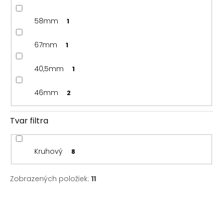
58mm
1
67mm
1
40,5mm
1
46mm
2
Tvar filtra
Kruhový
8
Zobrazených položiek:
11
V
ý