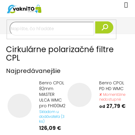
Prejsť
Nák
na
koší
obsah
Hľadať
Cirkulárne polarizačné filtre
CPL
Najpredávanejšie
Benro CPOL
Benro CPOL
82mm
PD HD WMC
MASTER
✘ Momentálne
nedostupné
ULCA WMC
27,79 €
pro FH100M2
od
Skladom u
dodávateľa (3
ks)
126,09 €