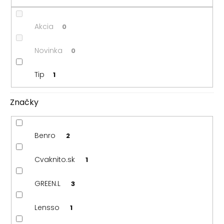
k
t
o
Akcia
0
v
Novinka
0
Tip
1
Značky
Benro
2
Cvaknito.sk
1
GREEN.L
3
Lensso
1