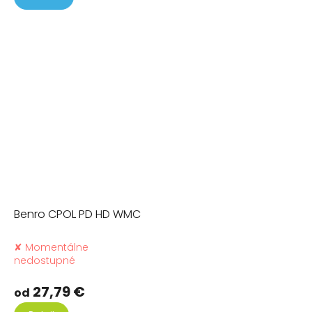
hvi
Benro CPOL PD HD WMC
✘ Momentálne
nedostupné
27,79 €
od