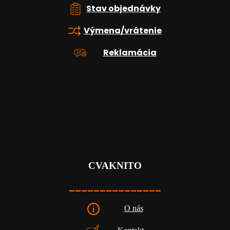
u
Stav objednávky
Výmena/vrátenie
Reklamácia
CVAKNITO
_______________
O nás