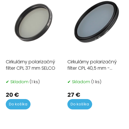
p
i
s
p
r
o
d
u
k
t
Cirkulárny polarizačný
Cirkulárny polarizačný
o
filter CPL 37 mm SELCO
filter CPL 40,5 mm -
v
verzia SLIM
✔ Skladom
(1 ks)
✔ Skladom
(1 ks)
20 €
27 €
Do košíka
Do košíka