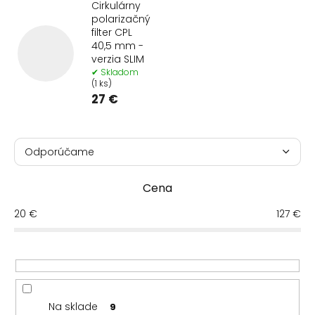
Cirkulárny
polarizačný
filter CPL
40,5 mm -
verzia SLIM
✔ Skladom
(1 ks)
27 €
R
a
Odporúčame
d
Najlacnejšie
e
Cena
n
Najdrahšie
i
20
€
127
€
e
Najpredávanejšie
p
r
Abecedne
o
d
u
Na sklade
9