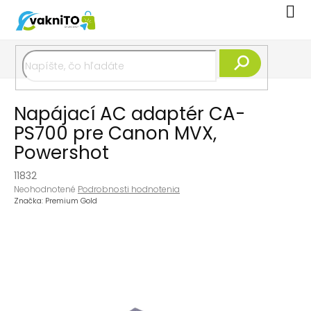
Prejsť
Nák
na
koší
obsah
Hľadať
Napájací AC adaptér CA-
PS700 pre Canon MVX,
Powershot
11832
Priemerné
Neohodnotené
Podrobnosti hodnotenia
hodnotenie
Značka:
Premium Gold
produktu
je
0,0
z
5
hviezdičiek.