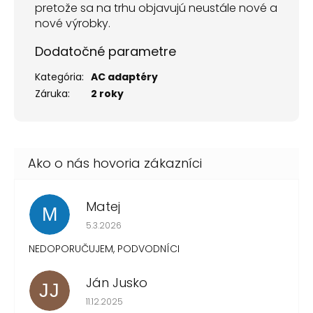
pretože sa na trhu objavujú neustále nové a
nové výrobky.
Dodatočné parametre
Kategória
:
AC adaptéry
Záruka
:
2 roky
Matej
M
Hodnotenie obchodu je 1 z 5 hviezdičiek.
5.3.2026
NEDOPORUČUJEM, PODVODNÍCI
Ján Jusko
JJ
Hodnotenie obchodu je 1 z 5 hviezdičiek.
11.12.2025