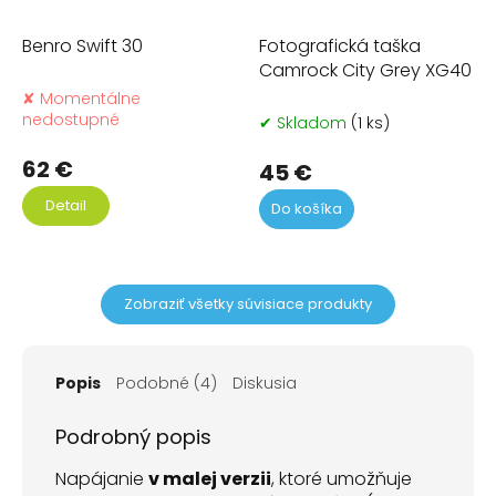
Benro Swift 30
Fotografická taška
Camrock City Grey XG40
✘ Momentálne
nedostupné
✔ Skladom
(1 ks)
62 €
45 €
Detail
Do košíka
Zobraziť všetky súvisiace produkty
Popis
Podobné (4)
Diskusia
Podrobný popis
Napájanie
v malej verzii
, ktoré umožňuje