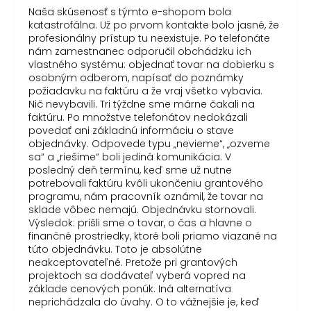
Naša skúsenosť s týmto e-shopom bola
katastrofálna. Už po prvom kontakte bolo jasné, že
profesionálny prístup tu neexistuje. Po telefonáte
nám zamestnanec odporučil obchádzku ich
vlastného systému: objednať tovar na dobierku s
osobným odberom, napísať do poznámky
požiadavku na faktúru a že vraj všetko vybavia.
Nič nevybavili. Tri týždne sme márne čakali na
faktúru. Po množstve telefonátov nedokázali
povedať ani základnú informáciu o stave
objednávky. Odpovede typu „nevieme“, „ozveme
sa“ a „riešime“ boli jediná komunikácia. V
posledný deň termínu, keď sme už nutne
potrebovali faktúru kvôli ukončeniu grantového
programu, nám pracovník oznámil, že tovar na
sklade vôbec nemajú. Objednávku stornovali.
Výsledok: prišli sme o tovar, o čas a hlavne o
finančné prostriedky, ktoré boli priamo viazané na
túto objednávku. Toto je absolútne
neakceptovateľné. Pretože pri grantových
projektoch sa dodávateľ vyberá vopred na
základe cenových ponúk. Iná alternatíva
neprichádzala do úvahy. O to vážnejšie je, keď