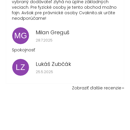
vybraný dodávateľ zlyhá na úplne základných
veciach. Pre fyzické osoby je tento obchod možno
fajn. Avšak pre právnické osoby Cvaknito.sk určite
neodporúčame!
Milan Greguš
MG
Hodnotenie obchodu je 5 z 5 hviezdičiek.
28.7.2025
Spokojnosť
Lukáš Zubčák
LZ
Hodnotenie obchodu je 5 z 5 hviezdičiek.
25.5.2025
Zobraziť ďalšie recenzie