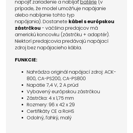
napojiť zariadenie a nabíjať
batérie
(v
prípade, že model umožňuje napájanie
alebo nabíjanie tohto typ
napájania). Dostanete
kábel s európskou
zástrčkou
- väčšina predajcov má
americkú koncovku (zástrčku + adaptér).
Niektorí predajcovia predávajú napájací
zdroj bez napájacieho kábla.
FUNKCIE:
Nahrádza originál napájací zdroj: ACK-
800, CA-PS200, CA-PS800
Napätie 7,4 V, 2 A prúd
Vybavený európskou zástrčkou
Zástrčka: 4 x 1,75 mm
Rozmery: 96 x 42 x 29
Certifikáty CE a RoHS
Odolný, ľahký, malý