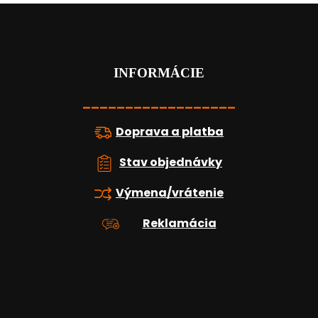
Z
á
p
ä
t
INFORMÁCIE
i
e
__________________
Doprava a platba
Stav objednávky
Výmena/vrátenie
Reklamácia