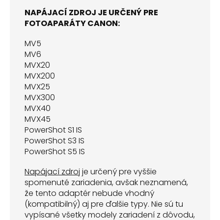
NAPÁJACÍ ZDROJ JE URČENÝ PRE
FOTOAPARÁTY CANON:
MV5
MV6
MVX20
MVX200
MVX25
MVX300
MVX40
MVX45
PowerShot S1 IS
PowerShot S3 IS
PowerShot S5 IS
Napájací zdroj
je určený pre vyššie
spomenuté zariadenia, avšak neznamená,
že tento adaptér nebude vhodný
(kompatibilný) aj pre ďalšie typy. Nie sú tu
vypísané všetky modely zariadení z dôvodu,