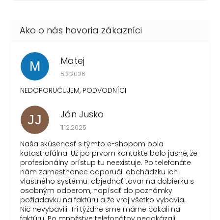
Matej
M
Hodnotenie obchodu je 1 z 5 hviezdičiek.
5.3.2026
NEDOPORUČUJEM, PODVODNÍCI
Ján Jusko
JJ
Hodnotenie obchodu je 1 z 5 hviezdičiek.
11.12.2025
Naša skúsenosť s týmto e-shopom bola
katastrofálna. Už po prvom kontakte bolo jasné, že
profesionálny prístup tu neexistuje. Po telefonáte
nám zamestnanec odporučil obchádzku ich
vlastného systému: objednať tovar na dobierku s
osobným odberom, napísať do poznámky
požiadavku na faktúru a že vraj všetko vybavia.
Nič nevybavili. Tri týždne sme márne čakali na
faktúru. Po množstve telefonátov nedokázali