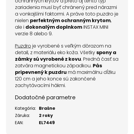
ochranných krytov a preto aj tento typ
zariadenia musí byť chránený pred nárazmi
a vonkajšími faktormi. A práve toto puzdro je
nielen
perfektným ochranným krytom
,
ale i
dokonalým doplnkom
INSTAX MINI
verzie 8 alebo 9.
Puzdro
je vyrobené s veľkým dôrazom na
detail, z materiálu eko koža. Všetky
spony a
zámky sú vyrobené z kovu
. Predná časť sa
zatvára magnetickou západkou.
Pás
pripevnený k puzdru
má maximálnu dĺžku
120 cm a jeho konce sú zakončené
zachytávacími hákmi.
Dodatočné parametre
Kategória
:
Brašne
Záruka
:
2 roky
EAN
:
EL7449