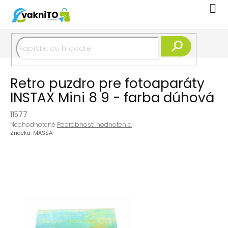
Prejsť
Nák
na
koší
obsah
Hľadať
Retro puzdro pre fotoaparáty
INSTAX Mini 8 9 - farba dúhová
11577
Priemerné
Neohodnotené
Podrobnosti hodnotenia
hodnotenie
Značka:
MASSA
produktu
je
0,0
z
5
hviezdičiek.