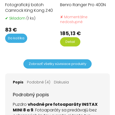
Fotografický batoh
Benro Ranger Pro 400N
Camrock King Kong Z40
✘ Momentálne
✔ Skladom
(1 ks)
Priemerné
nedostupné
hodnotenie
produktu
83 €
185,13 €
je
Do košíka
5,0
Detail
z
5
hviezdičiek.
Zobraziť všetky súvisiace produkty
Popis
Podobné (4)
Diskusia
Podrobný popis
Puzdro
vhodné pre fotoaparáty INSTAX
MINI 8 a 9
. Fotoaparáty sa predávajú bez