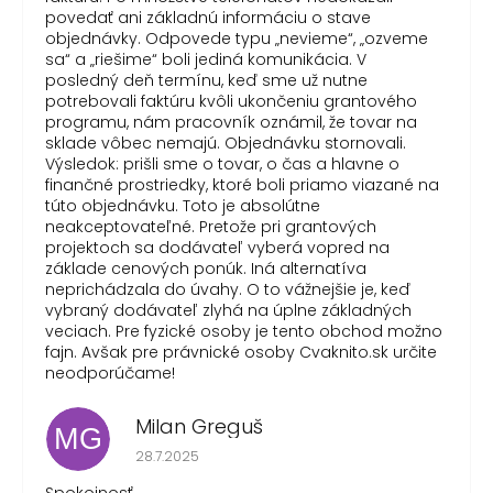
povedať ani základnú informáciu o stave
objednávky. Odpovede typu „nevieme“, „ozveme
sa“ a „riešime“ boli jediná komunikácia. V
posledný deň termínu, keď sme už nutne
potrebovali faktúru kvôli ukončeniu grantového
programu, nám pracovník oznámil, že tovar na
sklade vôbec nemajú. Objednávku stornovali.
Výsledok: prišli sme o tovar, o čas a hlavne o
finančné prostriedky, ktoré boli priamo viazané na
túto objednávku. Toto je absolútne
neakceptovateľné. Pretože pri grantových
projektoch sa dodávateľ vyberá vopred na
základe cenových ponúk. Iná alternatíva
neprichádzala do úvahy. O to vážnejšie je, keď
vybraný dodávateľ zlyhá na úplne základných
veciach. Pre fyzické osoby je tento obchod možno
fajn. Avšak pre právnické osoby Cvaknito.sk určite
neodporúčame!
Milan Greguš
MG
Hodnotenie obchodu je 5 z 5 hviezdičiek.
28.7.2025
Spokojnosť