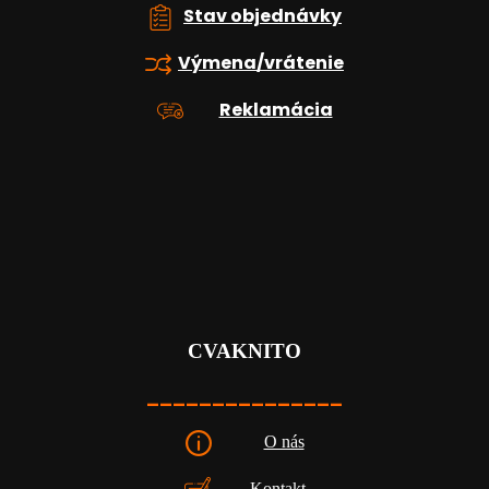
u
Stav objednávky
Výmena/vrátenie
Reklamácia
CVAKNITO
_______________
O nás
Kontakt