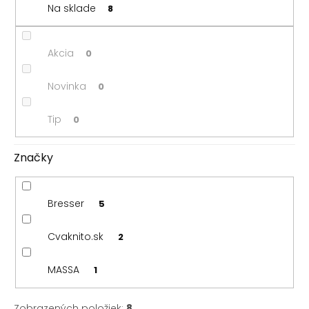
u
Na sklade
8
k
t
o
Akcia
0
v
Novinka
0
Tip
0
Značky
Bresser
5
Cvaknito.sk
2
MASSA
1
Zobrazených položiek:
8