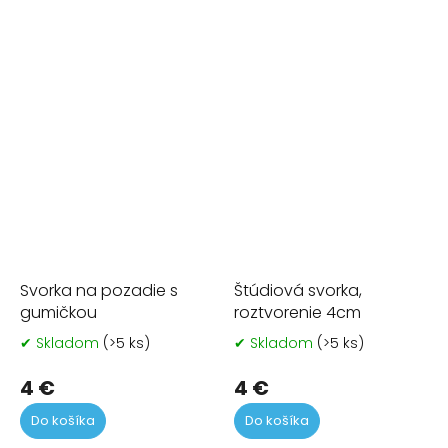
5
5
hviezdičiek.
hvi
Svorka na pozadie s
Štúdiová svorka,
gumičkou
roztvorenie 4cm
✔ Skladom
(>5 ks)
✔ Skladom
(>5 ks)
Priemerné
Pr
hodnotenie
ho
produktu
pr
4 €
4 €
je
je
Do košíka
Do košíka
5,0
5,0
z
z