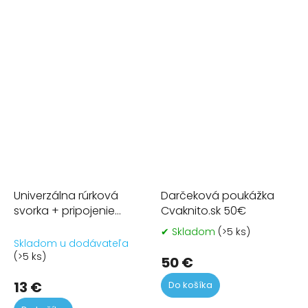
5
5
hviezdičiek.
hvi
Univerzálna rúrková
Darčeková poukážka
svorka + pripojenie
Cvaknito.sk 50€
statívu
✔ Skladom
(>5 ks)
Pr
Skladom u dodávateľa
ho
(>5 ks)
pr
50 €
je
13 €
Do košíka
5,0
z