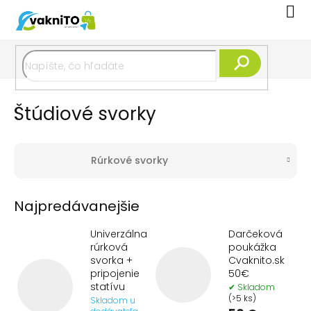
Prejsť
Nák
na
koší
obsah
Hľadať
Štúdiové svorky
Rúrkové svorky
Najpredávanejšie
Univerzálna
Darčeková
rúrková
poukážka
svorka +
Cvaknito.sk
pripojenie
50€
statívu
✔ Skladom
(>5 ks)
Skladom u