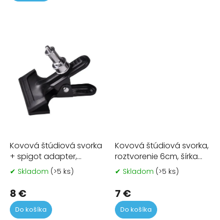
z
5
hviezdičiek.
Kovová štúdiová svorka
Kovová štúdiová svorka,
+ spigot adapter,
roztvorenie 6cm, šírka
roztvorenie 6cm
8cm
✔ Skladom
(>5 ks)
✔ Skladom
(>5 ks)
Priemerné
Pr
hodnotenie
ho
produktu
pr
8 €
7 €
je
je
Do košíka
Do košíka
5,0
4,7
z
z