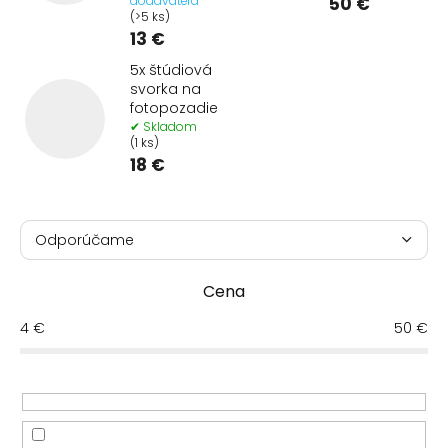
50 €
dodávateľa
(>5 ks)
13 €
5x štúdiová
svorka na
fotopozadie
✔ Skladom
(1 ks)
18 €
R
a
Odporúčame
d
Najlacnejšie
e
Cena
n
Najdrahšie
i
4
€
50
€
e
Najpredávanejšie
p
r
Abecedne
o
d