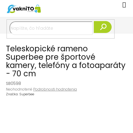
Prejsť
Nák
na
koší
obsah
Hľadať
Teleskopické rameno
Superbee pre športové
kamery, telefóny a fotoaparáty
- 70 cm
SB0598
Priemerné
Neohodnotené
Podrobnosti hodnotenia
hodnotenie
Značka:
Superbee
produktu
je
0,0
z
5
hviezdičiek.