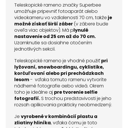
Teleskopické rameno značky Superbee
umožňuje pripevniť fotoaparát alebo
videokameru vo vzdialenosti 70 cm, takže
je
možné získať širší záber
(v zábere bude
oveľa viac objektov). Má p
lynulé
nastavenie od 25 cm až do 70 cm.
Uzamknutie sa dosiahne otočením
jednotlivých sekcií.
Teleskopické rameno je vhodné použiť
pri
lyžovaní, snowboardingu, cyklistike,
korčuľovaní alebo pri prechádzkach
lesom
- vďaka tomuto ramenu vytvoríte
nádherné fotografie aebo videá. Okrem
toho je ideálne aj
pre tvorenie selfie
fotografií.
S trochou predstavivosti je jeho
rozsah aplikovania prakticky neobmedzený.
Je
vyrobené v kombinácií plastu a
zliatiny hliníka
, vďaka čomu je toto