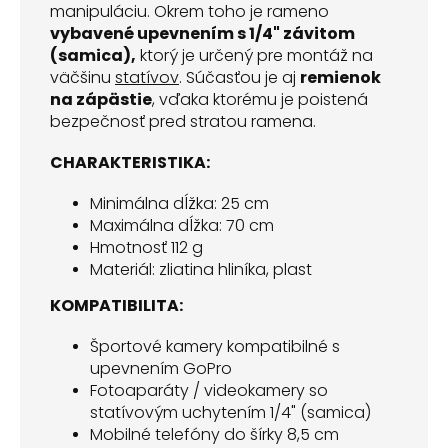
manipuláciu. Okrem toho je rameno
vybavené upevnením s 1/4" závitom
(samica),
ktorý je určený pre montáž na
väčšinu
statívov
. Súčasťou je aj
remienok
na zápästie
, vďaka ktorému je poistená
bezpečnosť pred stratou ramena.
CHARAKTERISTIKA:
Minimálna dĺžka: 25 cm
Maximálna dĺžka: 70 cm
Hmotnosť 112 g
Materiál: zliatina hliníka, plast
KOMPATIBILITA:
Športové kamery kompatibilné s
upevnením GoPro
Fotoaparáty / videokamery so
statívovým uchytením 1/4" (samica)
Mobilné telefóny do šírky 8,5 cm