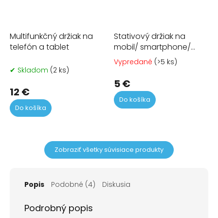
Multifunkčný držiak na
Stativový držiak na
telefón a tablet
mobil/ smartphone/
telefón
Vypredané
(>5 ks)
Pr
✔ Skladom
(2 ks)
ho
pr
5 €
12 €
je
Do košíka
4,8
Do košíka
z
5
hvi
Zobraziť všetky súvisiace produkty
Popis
Podobné (4)
Diskusia
Podrobný popis