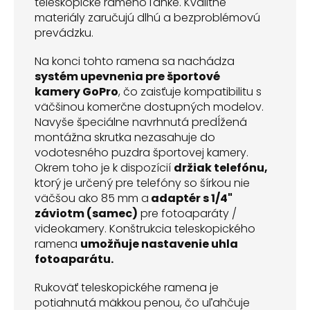
teleskopické rameno ľahké. Kvalitné
materiály zaručujú dlhú a bezproblémovú
prevádzku.
Na konci tohto ramena sa nachádza
systém upevnenia pre športové
kamery GoPro
, čo zaisťuje kompatibilitu s
väčšinou komerčne dostupných modelov.
Navyše špeciálne navrhnutá predĺžená
montážna skrutka nezasahuje do
vodotesného puzdra športovej kamery.
Okrem toho je k dispozícií
držiak telefónu,
ktorý je určený pre telefóny so šírkou nie
väčšou ako 85 mm a
adaptér s 1/4"
záviotm (samec)
pre fotoaparáty /
videokamery. Konštrukcia teleskopického
ramena
umožňuje nastavenie uhla
fotoaparátu.
Rukoväť teleskopickéhe ramena je
potiahnutá mäkkou penou, čo uľahčuje