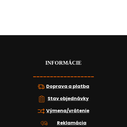
Z
á
p
ä
t
INFORMÁCIE
i
e
__________________
Doprava a platba
Stav objednávky
Výmena/vrátenie
Reklamácia