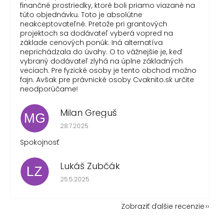
finančné prostriedky, ktoré boli priamo viazané na
túto objednávku. Toto je absolútne
neakceptovateľné. Pretože pri grantových
projektoch sa dodávateľ vyberá vopred na
základe cenových ponúk. Iná alternatíva
neprichádzala do úvahy. O to vážnejšie je, keď
vybraný dodávateľ zlyhá na úplne základných
veciach. Pre fyzické osoby je tento obchod možno
fajn. Avšak pre právnické osoby Cvaknito.sk určite
neodporúčame!
Milan Greguš
MG
Hodnotenie obchodu je 5 z 5 hviezdičiek.
28.7.2025
Spokojnosť
Lukáš Zubčák
LZ
Hodnotenie obchodu je 5 z 5 hviezdičiek.
25.5.2025
Zobraziť ďalšie recenzie