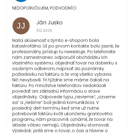
NEDOPORUČUJEM, PODVODNÍCI
Ján Jusko
JJ
Hodnotenie obchodu je 1 z 5 hviezdičiek.
11.12.2025
Naša skúsenosť s týmto e-shopom bola
katastrofálna. Už po prvom kontakte bolo jasné, že
profesionálny prístup tu neexistuje. Po telefonáte
nám zamestnanec odporučil obchádzku ich
vlastného systému: objednať tovar na dobierku s
osobným odberom, napísať do poznámky
požiadavku na faktúru a že vraj všetko vybavia.
Nič nevybavili. Tri týždne sme márne čakali na
faktúru. Po množstve telefonátov nedokázali
povedať ani základnú informáciu o stave
objednávky. Odpovede typu „nevieme“, „ozveme
sa“ a „riešime“ boli jediná komunikácia. V
posledný deň termínu, keď sme už nutne
potrebovali faktúru kvôli ukončeniu grantového
programu, nám pracovník oznámil, že tovar na
sklade vôbec nemajú. Objednávku stornovali.
Výsledok: prišli sme o tovar, o čas a hlavne o