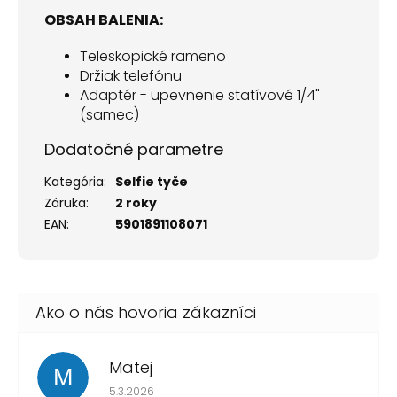
OBSAH BALENIA:
Teleskopické rameno
Držiak telefónu
Adaptér - upevnenie statívové 1/4"
(samec)
Dodatočné parametre
Kategória
:
Selfie tyče
Záruka
:
2 roky
EAN
:
5901891108071
Matej
M
Hodnotenie obchodu je 1 z 5 hviezdičiek.
5.3.2026