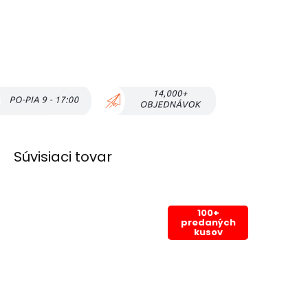
Súvisiaci tovar
100+
predaných
kusov