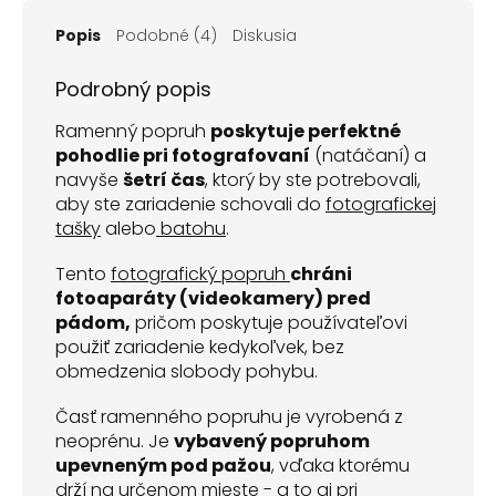
Popis
Podobné (4)
Diskusia
Podrobný popis
Ramenný popruh
poskytuje perfektné
pohodlie pri fotografovaní
(natáčaní) a
navyše
šetrí čas
, ktorý by ste potrebovali,
aby ste zariadenie schovali do
fotografickej
tašky
alebo
batohu
.
Tento
fotografický popruh
chráni
fotoaparáty (videokamery) pred
pádom,
pričom poskytuje používateľovi
použiť zariadenie kedykoľvek, bez
obmedzenia slobody pohybu.
Časť ramenného popruhu je vyrobená z
neoprénu. Je
vybavený popruhom
upevneným pod pažou
, vďaka ktorému
drží na určenom mieste - a to aj pri