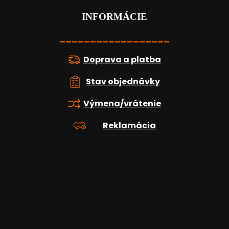
ä
t
INFORMÁCIE
i
e
__________________
Doprava a platba
Stav objednávky
Výmena/vrátenie
Reklamácia