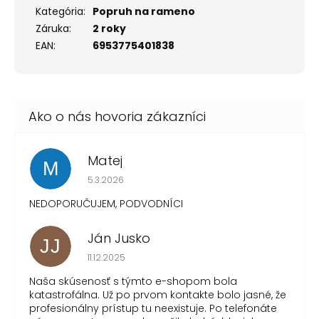
Kategória
:
Popruh na rameno
Záruka
:
2 roky
EAN
:
6953775401838
Matej
M
Hodnotenie obchodu je 1 z 5 hviezdičiek.
5.3.2026
NEDOPORUČUJEM, PODVODNÍCI
Ján Jusko
JJ
Hodnotenie obchodu je 1 z 5 hviezdičiek.
11.12.2025
Naša skúsenosť s týmto e-shopom bola
katastrofálna. Už po prvom kontakte bolo jasné, že
profesionálny prístup tu neexistuje. Po telefonáte