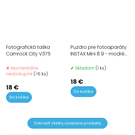
Fotografická taška
Puzdro pre fotoaparáty
Camrock City V375
INSTAX Mini 8 9 - modré
so vzorom
✘ Momentálne
✔ Skladom
(1 ks)
nedostupné
(>5 ks)
18 €
18 €
Do košíka
Do košíka
Zobraziť všetky súvisiace produkty