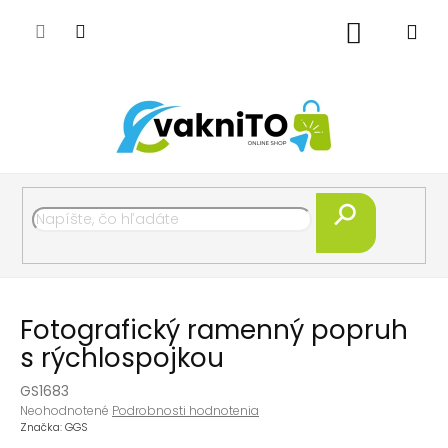
Prejsť
na
Nákupný
obsah
košík
Hľadať
Fotografický ramenný popruh
s rýchlospojkou
GS1683
Priemerné
Neohodnotené
Podrobnosti hodnotenia
hodnotenie
Značka:
GGS
produktu