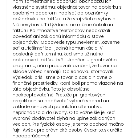
nám zamestnanec odporučil obchádzku ich
vlastného systému: objednať tovar na dobierku s
osobným odberom, napísať do poznámky
požiadavku na faktúru a že vraj všetko vybavia.
Nič nevybavili. Tri týždne sme márne čakali na
faktúru. Po množstve telefonátov nedokázali
povedať ani základnú informáciu o stave
objednávky. Odpovede typu „nevieme“, „ozveme
sa“ a „riešime“ boli jediná komunikácia. V
posledný deň termínu, keď sme už nutne
potrebovali faktúru kvôli ukončeniu grantového
programu, nám pracovník oznámil, že tovar na
sklade vôbec nemajú. Objednávku stornovali.
Výsledok: prišli sme o tovar, o čas a hlavne o
finančné prostriedky, ktoré boli priamo viazané na
túto objednávku. Toto je absolútne
neakceptovateľné. Pretože pri grantových
projektoch sa dodávateľ vyberá vopred na
základe cenových ponúk. Iná alternatíva
neprichádzala do úvahy. O to vážnejšie je, keď
vybraný dodávateľ zlyhá na úplne základných
veciach. Pre fyzické osoby je tento obchod možno
fajn. Avšak pre právnické osoby Cvaknito.sk určite
neodporúčame!