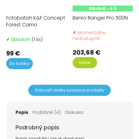
212,46 €
–4 %
Fotobatoh K&F Concept
Benro Ranger Pro 500N
Forest Camo
✘ Momentálne
nedostupné
✔ Skladom
(1 ks)
203,68 €
99 €
Detail
Do košíka
Zobraziť všetky súvisiace produkty
Popis
Podobné (4)
Diskusia
Podrobný popis
Popis produktu nie je dostupný