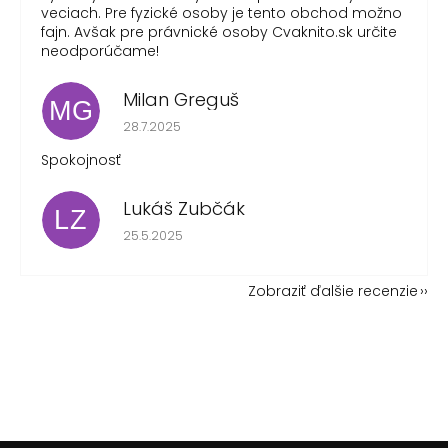
veciach. Pre fyzické osoby je tento obchod možno
fajn. Avšak pre právnické osoby Cvaknito.sk určite
neodporúčame!
Milan Greguš
MG
Hodnotenie obchodu je 5 z 5 hviezdičiek.
28.7.2025
Spokojnosť
Lukáš Zubčák
LZ
Hodnotenie obchodu je 5 z 5 hviezdičiek.
25.5.2025
Zobraziť ďalšie recenzie