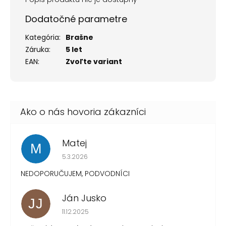
Dodatočné parametre
Kategória
:
Brašne
Záruka
:
5 let
EAN
:
Zvoľte variant
Matej
M
Hodnotenie obchodu je 1 z 5 hviezdičiek.
5.3.2026
NEDOPORUČUJEM, PODVODNÍCI
Ján Jusko
JJ
Hodnotenie obchodu je 1 z 5 hviezdičiek.
11.12.2025