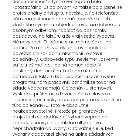
Naša skúsenosť s týmto e-shopom bola
katastrofálna. Už po prvom kontakte bolo jasné, že
profesionálny prístup tu neexistuje. Po telefonáte
nám zamestnanec odporučil obchádzku ich
vlastného systému: objednať tovar na dobierku s
osobným odberom, napísať do poznámky
požiadavku na faktúru a že vraj všetko vybavia.
Nič nevybavili. Tri týždne sme márne čakali na
faktúru. Po množstve telefonátov nedokázali
povedať ani základnú informáciu o stave
objednávky. Odpovede typu „nevieme“, „ozveme
sa“ a „riešime“ boli jediná komunikácia. V
posledný deň termínu, keď sme už nutne
potrebovali faktúru kvôli ukončeniu grantového
programu, nám pracovník oznámil, že tovar na
sklade vôbec nemajú. Objednávku stornovali.
Výsledok: prišli sme o tovar, o čas a hlavne o
finančné prostriedky, ktoré boli priamo viazané na
túto objednávku. Toto je absolútne
neakceptovateľné. Pretože pri grantových
projektoch sa dodávateľ vyberá vopred na
základe cenových ponúk. Iná alternatíva
neprichádzala do úvahy. O to vážnejšie je, keď
vybraný dodávateľ zlyhá na úplne základných