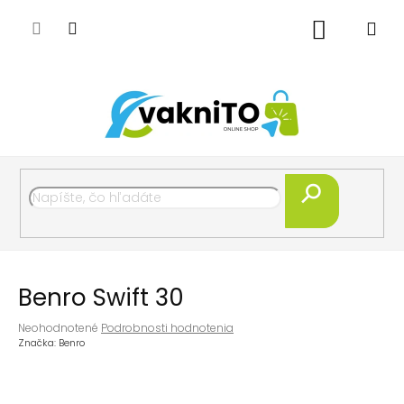
Prejsť
na
Nákupný
obsah
košík
Hľadať
Benro Swift 30
Priemerné
Neohodnotené
Podrobnosti hodnotenia
hodnotenie
Značka:
Benro
produktu
je
0,0