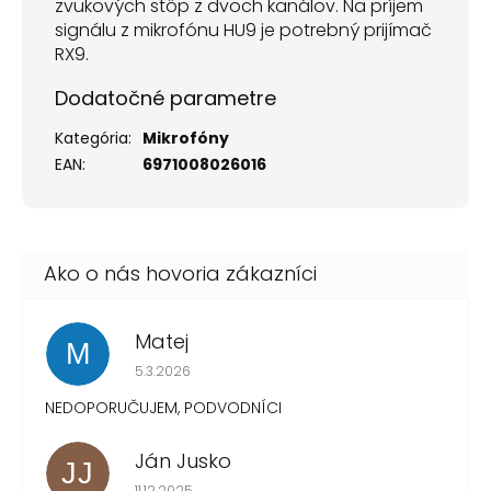
zvukových stôp z dvoch kanálov. Na príjem
signálu z mikrofónu HU9 je potrebný prijímač
RX9.
Dodatočné parametre
Kategória
:
Mikrofóny
EAN
:
6971008026016
Matej
M
Hodnotenie obchodu je 1 z 5 hviezdičiek.
5.3.2026
NEDOPORUČUJEM, PODVODNÍCI
Ján Jusko
JJ
Hodnotenie obchodu je 1 z 5 hviezdičiek.
11.12.2025