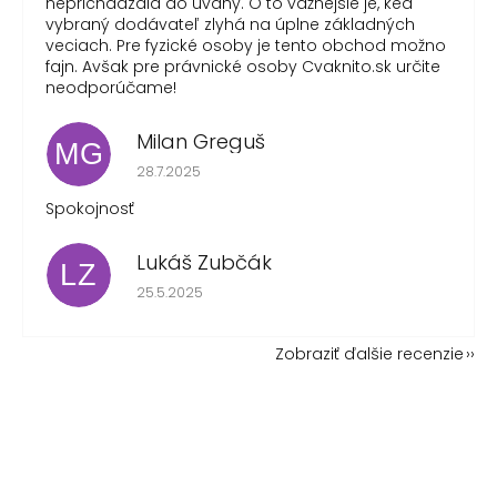
neprichádzala do úvahy. O to vážnejšie je, keď
vybraný dodávateľ zlyhá na úplne základných
veciach. Pre fyzické osoby je tento obchod možno
fajn. Avšak pre právnické osoby Cvaknito.sk určite
neodporúčame!
Milan Greguš
MG
Hodnotenie obchodu je 5 z 5 hviezdičiek.
28.7.2025
Spokojnosť
Lukáš Zubčák
LZ
Hodnotenie obchodu je 5 z 5 hviezdičiek.
25.5.2025
Zobraziť ďalšie recenzie