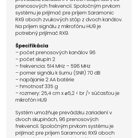
prenosových frekvencií. Spoločným prvkom
systému je prijímač pre príjem Saramonic
RX9 oboch zvukových stôp z dvoch kanálov.
Na príjem signálu z mikrofónu HU9 je
potrebný prijímač RX9.
Špecifikácia
– počet prenosových kanálov 96
– počet skupín 2
– frekvencia: 514 MHz – 596 MHz
– pomer signálu k šumu (SNR) 70 dB
– napájanie 2 AA batérie
– hmotnosť 335 g
– rozmery: 25,4 cm x ⌀5,2 < br /> súčasťou je
mikrofón HU9
Systém umožňuje prevádzku zariadení v
dvoch skupinách, 96 prenosových
frekvencií. Spoločným prvkom systému je
prijímač pre príjem Saramonic RX9 oboch