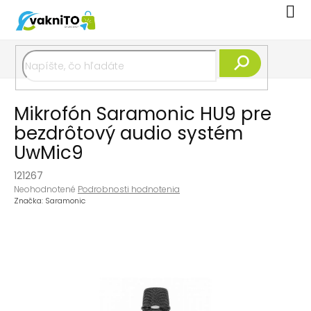
Prejsť
Nák
na
koší
obsah
Hľadať
Mikrofón Saramonic HU9 pre
bezdrôtový audio systém
UwMic9
121267
Priemerné
Neohodnotené
Podrobnosti hodnotenia
hodnotenie
Značka:
Saramonic
produktu
je
0,0
z
5
hviezdičiek.