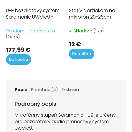
UHF bezdrôtový systém
Statív s držiakom na
Saramonic UWMic9 -
mikrofón 20-26cm
mikrofón HU9 a prijímač
RX9
Skladom u dodávateľa
✔ Skladom
(1 ks)
(>5 ks)
12 €
177,99 €
Do košíka
Do košíka
Popis
Podobné (4)
Diskusia
Podrobný popis
Mikrofónny stupeň Saramonic HU9 je určený
pre bezdrôtový audio prenosový systém
UwMic9.