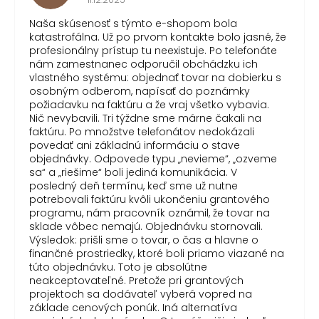
Naša skúsenosť s týmto e-shopom bola
katastrofálna. Už po prvom kontakte bolo jasné, že
profesionálny prístup tu neexistuje. Po telefonáte
nám zamestnanec odporučil obchádzku ich
vlastného systému: objednať tovar na dobierku s
osobným odberom, napísať do poznámky
požiadavku na faktúru a že vraj všetko vybavia.
Nič nevybavili. Tri týždne sme márne čakali na
faktúru. Po množstve telefonátov nedokázali
povedať ani základnú informáciu o stave
objednávky. Odpovede typu „nevieme“, „ozveme
sa“ a „riešime“ boli jediná komunikácia. V
posledný deň termínu, keď sme už nutne
potrebovali faktúru kvôli ukončeniu grantového
programu, nám pracovník oznámil, že tovar na
sklade vôbec nemajú. Objednávku stornovali.
Výsledok: prišli sme o tovar, o čas a hlavne o
finančné prostriedky, ktoré boli priamo viazané na
túto objednávku. Toto je absolútne
neakceptovateľné. Pretože pri grantových
projektoch sa dodávateľ vyberá vopred na
základe cenových ponúk. Iná alternatíva