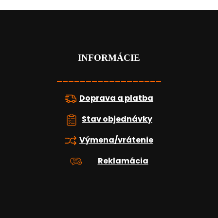
Z
á
p
ä
t
INFORMÁCIE
i
e
__________________
Doprava a platba
Stav objednávky
Výmena/vrátenie
Reklamácia