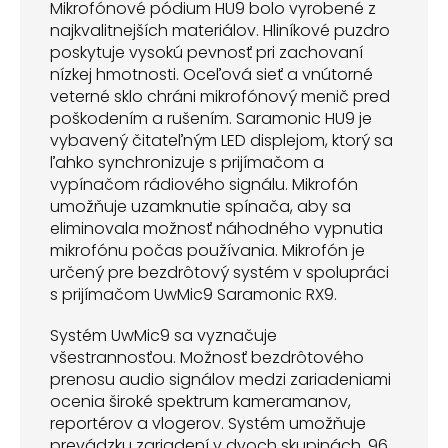
Mikrofónové pódium HU9 bolo vyrobené z
najkvalitnejších materiálov. Hliníkové puzdro
poskytuje vysokú pevnosť pri zachovaní
nízkej hmotnosti. Oceľová sieť a vnútorné
veterné sklo chráni mikrofónový menič pred
poškodením a rušením. Saramonic HU9 je
vybavený čitateľným LED displejom, ktorý sa
ľahko synchronizuje s prijímačom a
vypínačom rádiového signálu. Mikrofón
umožňuje uzamknutie spínača, aby sa
eliminovala možnosť náhodného vypnutia
mikrofónu počas používania. Mikrofón je
určený pre bezdrôtový systém v spolupráci
s prijímačom UwMic9 Saramonic RX9.
Systém UwMic9 sa vyznačuje
všestrannosťou. Možnosť bezdrôtového
prenosu audio signálov medzi zariadeniami
ocenia široké spektrum kameramanov,
reportérov a vlogerov. Systém umožňuje
prevádzku zariadení v dvoch skupinách, 96