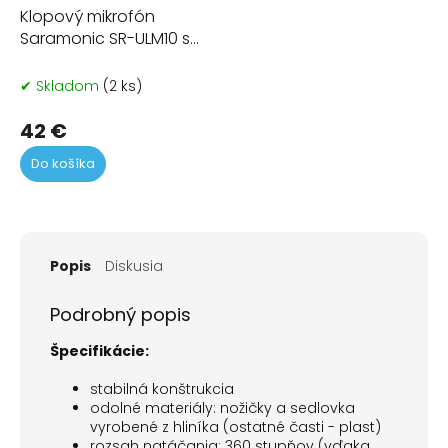
Klopový mikrofón
Saramonic SR-ULM10 s
USB
✔ Skladom
(2 ks)
42 €
Do košíka
Popis
Diskusia
Podrobný popis
Špecifikácie:
stabilná konštrukcia
odolné materiály: nožičky a sedlovka
vyrobené z hliníka (ostatné časti - plast)
rozsah natáčania: 360 stupňov (vďaka