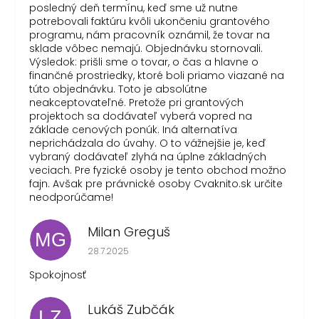
posledný deň termínu, keď sme už nutne
potrebovali faktúru kvôli ukončeniu grantového
programu, nám pracovník oznámil, že tovar na
sklade vôbec nemajú. Objednávku stornovali.
Výsledok: prišli sme o tovar, o čas a hlavne o
finančné prostriedky, ktoré boli priamo viazané na
túto objednávku. Toto je absolútne
neakceptovateľné. Pretože pri grantových
projektoch sa dodávateľ vyberá vopred na
základe cenových ponúk. Iná alternatíva
neprichádzala do úvahy. O to vážnejšie je, keď
vybraný dodávateľ zlyhá na úplne základných
veciach. Pre fyzické osoby je tento obchod možno
fajn. Avšak pre právnické osoby Cvaknito.sk určite
neodporúčame!
Milan Greguš
MG
Hodnotenie obchodu je 5 z 5 hviezdičiek.
28.7.2025
Spokojnosť
Lukáš Zubčák
LZ