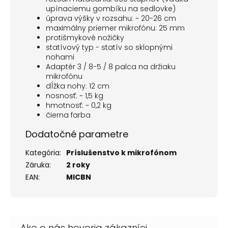
upínaciemu gombíku na sedlovke)
úprava výšky v rozsahu: ~ 20-26 cm
maximálny priemer mikrofónu: 25 mm
protišmykové nožičky
statívový typ - statív so sklopnými
nohami
Adaptér 3 / 8-5 / 8 palca na držiaku
mikrofónu
dĺžka nohy: 12 cm
nosnosť: ~ 1,5 kg
hmotnosť: ~ 0,2 kg
čierna farba
Dodatočné parametre
Kategória
:
Príslušenstvo k mikrofónom
Záruka
:
2 roky
EAN
:
MICBN