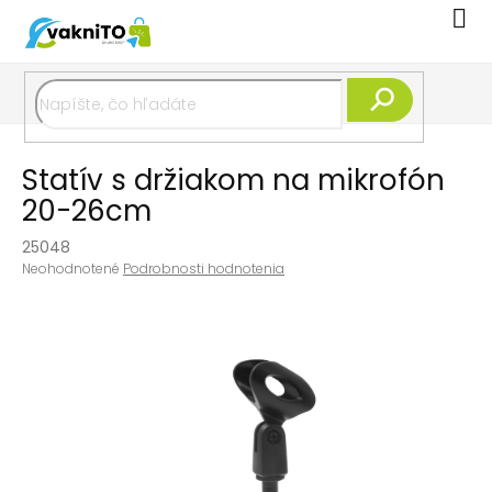
Prejsť
Nák
na
koší
obsah
Hľadať
Statív s držiakom na mikrofón
20-26cm
25048
Priemerné
Neohodnotené
Podrobnosti hodnotenia
hodnotenie
produktu
je
0,0
z
5
hviezdičiek.