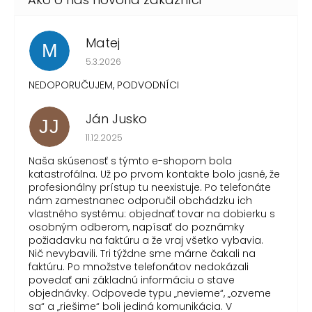
Matej
M
Hodnotenie obchodu je 1 z 5 hviezdičiek.
5.3.2026
NEDOPORUČUJEM, PODVODNÍCI
Ján Jusko
JJ
Hodnotenie obchodu je 1 z 5 hviezdičiek.
11.12.2025
Naša skúsenosť s týmto e-shopom bola
katastrofálna. Už po prvom kontakte bolo jasné, že
profesionálny prístup tu neexistuje. Po telefonáte
nám zamestnanec odporučil obchádzku ich
vlastného systému: objednať tovar na dobierku s
osobným odberom, napísať do poznámky
požiadavku na faktúru a že vraj všetko vybavia.
Nič nevybavili. Tri týždne sme márne čakali na
faktúru. Po množstve telefonátov nedokázali
povedať ani základnú informáciu o stave
objednávky. Odpovede typu „nevieme“, „ozveme
sa“ a „riešime“ boli jediná komunikácia. V