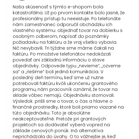
Naša skúsenosť s týmto e-shopom bola
katastrofálna. Už po prvom kontakte bolo jasné, že
profesionálny prístup tu neexistuje. Po telefonáte
nám zamestnanec odporučil obchádzku ich
vlastného systému: objednať tovar na dobierku s
osobným odberom, napísať do poznámky
požiadavku na faktúru a že vraj všetko vybavia.
Nič nevybavili. Tri týždne sme márne čakali na
faktúru. Po množstve telefonátov nedokázali
povedať ani základnú informáciu o stave
objednávky. Odpovede typu „nevieme“, „ozveme
sa“ a „riešime“ boli jediná komunikácia. V
posledný deň termínu, keď sme už nutne
potrebovali faktúru kvôli ukončeniu grantového
programu, nám pracovník oznámil, že tovar na
sklade vôbec nemajú. Objednávku stornovali.
Výsledok: prišli sme o tovar, o čas a hlavne o
finančné prostriedky, ktoré boli priamo viazané na
túto objednávku. Toto je absolútne
neakceptovateľné. Pretože pri grantových
projektoch sa dodávateľ vyberá vopred na
základe cenových ponúk. Iná alternatíva
neprichádzala do úvahy. O to vážnejšie je, keď