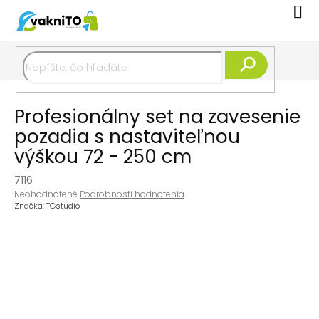
Prejsť
Nák
na
koší
obsah
Hľadať
Profesionálny set na zavesenie
pozadia s nastaviteľnou
výškou 72 - 250 cm
7116
Priemerné
Neohodnotené
Podrobnosti hodnotenia
hodnotenie
Značka:
TGstudio
produktu
je
0,0
z
5
hviezdičiek.