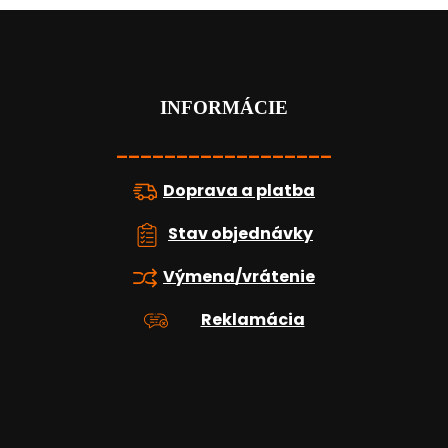
Z
á
p
ä
t
INFORMÁCIE
i
e
__________________
Doprava a platba
Stav objednávky
Výmena/vrátenie
Reklamácia