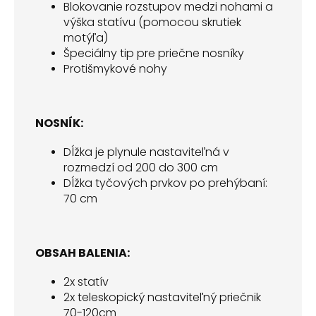
Blokovanie rozstupov medzi nohami a
výška statívu (pomocou skrutiek
motýľa)
Špeciálny tip pre priečne nosníky
Protišmykové nohy
NOSNÍK:
Dĺžka je plynule nastaviteľná v
rozmedzí od 200 do 300 cm
Dĺžka tyčových prvkov po prehýbaní:
70 cm
OBSAH BALENIA:
2x statív
2x teleskopický nastaviteľný priečnik
70-120cm