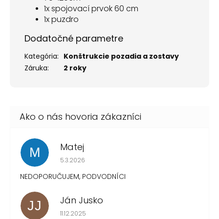
1x spojovací prvok 60 cm
1x puzdro
Dodatočné parametre
Kategória
:
Konštrukcie pozadia a zostavy
Záruka
:
2 roky
Matej
M
Hodnotenie obchodu je 1 z 5 hviezdičiek.
5.3.2026
NEDOPORUČUJEM, PODVODNÍCI
Ján Jusko
JJ
Hodnotenie obchodu je 1 z 5 hviezdičiek.
11.12.2025