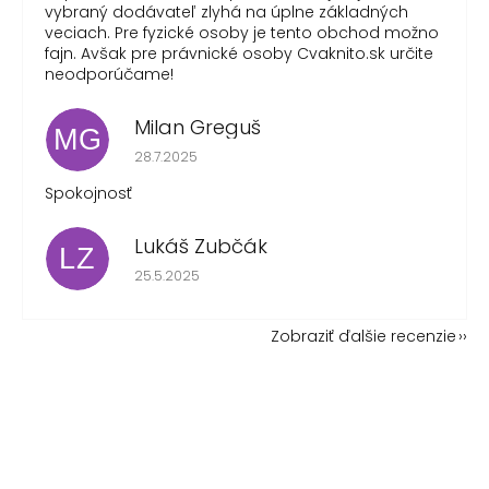
vybraný dodávateľ zlyhá na úplne základných
veciach. Pre fyzické osoby je tento obchod možno
fajn. Avšak pre právnické osoby Cvaknito.sk určite
neodporúčame!
Milan Greguš
MG
Hodnotenie obchodu je 5 z 5 hviezdičiek.
28.7.2025
Spokojnosť
Lukáš Zubčák
LZ
Hodnotenie obchodu je 5 z 5 hviezdičiek.
25.5.2025
Zobraziť ďalšie recenzie