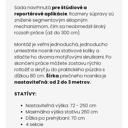
Sada navrhnutá
pre štúdiové a
reportérové aplikácie
. Rozmery súpravy sú
znížené segmentovým sklopným
mechanizmom, čím sa neobmedzil široký
rozsah práce (až do 300 cm).
Montáž je veľmi jednoduchá, jednoducho
umiestnite nosník na stativové kolíky a
stlačte ho dvoma motýľovými skrutkami. Po
skončení práce môžete zostavu rýchlo
rotložiť a skryť ju do praktického púzdra s
dĺžkou 80 cm.
Šírka
priečneho nosníka je
nastaviteľná: od 2 do 3 metrov.
STATÍVY:
Nastaviteľná výška: 72 - 250 cm
Maximálna výška statívu 260 cm
Dĺžka po prehýbaní: 70 cm
4 sekcie