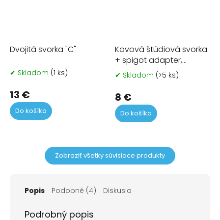
Dvojitá svorka "C"
Kovová štúdiová svorka
+ spigot adapter,
roztvorenie 6cm
✔ Skladom
(1 ks)
✔ Skladom
(>5 ks)
Pr
ho
13 €
pr
8 €
je
Do košíka
Do košíka
5,0
z
5
hvi
Zobraziť všetky súvisiace produkty
Popis
Podobné (4)
Diskusia
Podrobný popis