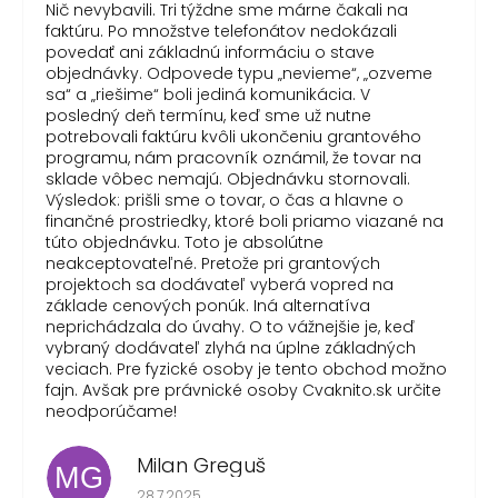
Nič nevybavili. Tri týždne sme márne čakali na
faktúru. Po množstve telefonátov nedokázali
povedať ani základnú informáciu o stave
objednávky. Odpovede typu „nevieme“, „ozveme
sa“ a „riešime“ boli jediná komunikácia. V
posledný deň termínu, keď sme už nutne
potrebovali faktúru kvôli ukončeniu grantového
programu, nám pracovník oznámil, že tovar na
sklade vôbec nemajú. Objednávku stornovali.
Výsledok: prišli sme o tovar, o čas a hlavne o
finančné prostriedky, ktoré boli priamo viazané na
túto objednávku. Toto je absolútne
neakceptovateľné. Pretože pri grantových
projektoch sa dodávateľ vyberá vopred na
základe cenových ponúk. Iná alternatíva
neprichádzala do úvahy. O to vážnejšie je, keď
vybraný dodávateľ zlyhá na úplne základných
veciach. Pre fyzické osoby je tento obchod možno
fajn. Avšak pre právnické osoby Cvaknito.sk určite
neodporúčame!
Milan Greguš
MG
Hodnotenie obchodu je 5 z 5 hviezdičiek.
28.7.2025