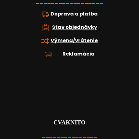
e
__________________
Doprava a platba
Stav objednávky
Výmena/vrátenie
Reklamácia
CVAKNITO
_______________