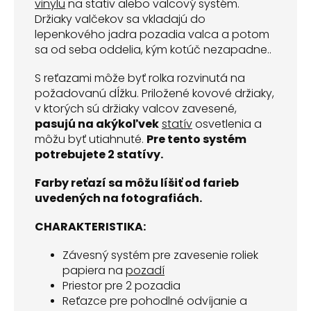
vinylu
na stativ alebo valcový systém.
Držiaky valčekov sa vkladajú do
lepenkového jadra pozadia valca a potom
sa od seba oddelia, kým kotúč nezapadne..
S reťazami môže byť rolka rozvinutá na
požadovanú dĺžku. Priložené kovové držiaky,
v ktorých sú držiaky valcov zavesené,
pasujú na akýkoľvek
statív
osvetlenia a
môžu byť utiahnuté.
Pre tento systém
potrebujete 2 statívy.
Farby reťazí sa môžu líšiť od farieb
uvedených na fotografiách.
CHARAKTERISTIKA:
Závesný systém pre zavesenie roliek
papiera na
pozadí
Priestor pre 2 pozadia
Reťazce pre pohodlné odvíjanie a