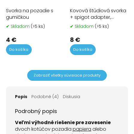
Svorka na pozadie s
Kovová štúdiová svorka
gumičkou
+ spigot adapter,
roztvorenie 6cm
✔ Skladom
(>5 ks)
✔ Skladom
(>5 ks)
Priemerné
Pr
hodnotenie
ho
produktu
pr
4 €
8 €
je
je
Do košíka
Do košíka
5,0
5,0
z
z
5
5
hviezdičiek.
hvi
Zobraziť všetky súvisiace produkty
Popis
Podobné (4)
Diskusia
Podrobný popis
Veľmi výhodné riešenie pre zavesenie
dvoch kotúčov pozadia
papiera
alebo