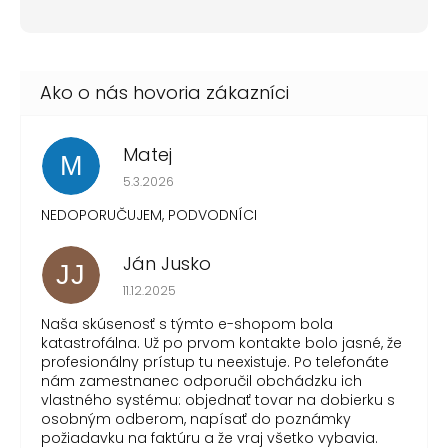
Matej
M
Hodnotenie obchodu je 1 z 5 hviezdičiek.
5.3.2026
NEDOPORUČUJEM, PODVODNÍCI
Ján Jusko
JJ
Hodnotenie obchodu je 1 z 5 hviezdičiek.
11.12.2025
Naša skúsenosť s týmto e-shopom bola
katastrofálna. Už po prvom kontakte bolo jasné, že
profesionálny prístup tu neexistuje. Po telefonáte
nám zamestnanec odporučil obchádzku ich
vlastného systému: objednať tovar na dobierku s
osobným odberom, napísať do poznámky
požiadavku na faktúru a že vraj všetko vybavia.