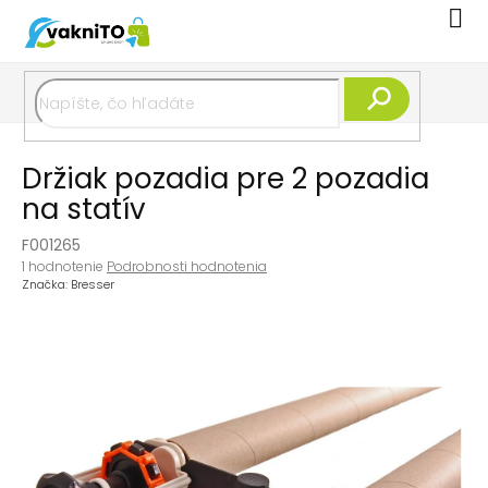
Prejsť
Nák
na
koší
obsah
Hľadať
Držiak pozadia pre 2 pozadia
na statív
F001265
Priemerné
1 hodnotenie
Podrobnosti hodnotenia
hodnotenie
Značka:
Bresser
produktu
je
5,0
z
5
hviezdičiek.