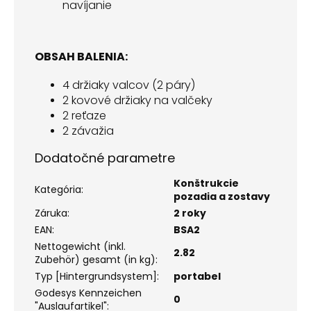
navíjanie
OBSAH BALENIA:
4 držiaky valcov (2 páry)
2 kovové držiaky na valčeky
2 reťaze
2 závažia
Dodatočné parametre
Konštrukcie
Kategória
:
pozadia a zostavy
Záruka
:
2 roky
EAN
:
BSA2
Nettogewicht (inkl.
2.82
Zubehör) gesamt (in kg)
:
Typ [Hintergrundsystem]
:
portabel
Godesys Kennzeichen
0
"Auslaufartikel"
: