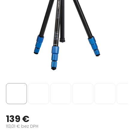
139 €
113,01 € bez DPH