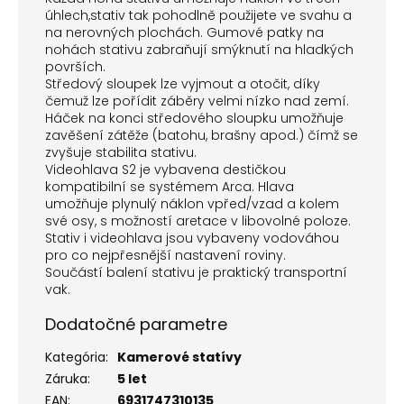
úhlech,stativ tak pohodlně použijete ve svahu a
na nerovných plochách. Gumové patky na
nohách stativu zabraňují smýknutí na hladkých
površích.
Středový sloupek lze vyjmout a otočit, díky
čemuž lze pořídit záběry velmi nízko nad zemí.
Háček na konci středového sloupku umožňuje
zavěšení zátěže (batohu, brašny apod.) čímž se
zvyšuje stabilita stativu.
Videohlava S2 je vybavena destičkou
kompatibilní se systémem Arca. Hlava
umožňuje plynulý náklon vpřed/vzad a kolem
své osy, s možností aretace v libovolné poloze.
Stativ i videohlava jsou vybaveny vodováhou
pro co nejpřesnější nastavení roviny.
Součástí balení stativu je praktický transportní
vak.
Dodatočné parametre
Kategória
:
Kamerové statívy
Záruka
:
5 let
EAN
:
6931747310135