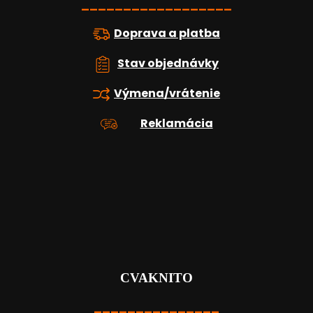
e
__________________
Doprava a platba
Stav objednávky
Výmena/vrátenie
Reklamácia
CVAKNITO
_______________