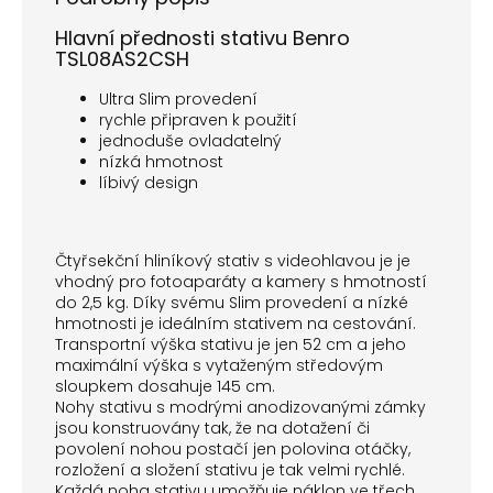
Hlavní přednosti stativu Benro
TSL08AS2CSH
Ultra Slim provedení
rychle připraven k použití
jednoduše ovladatelný
nízká hmotnost
líbivý design
Čtyřsekční hliníkový stativ s videohlavou je je
vhodný pro fotoaparáty a kamery s hmotností
do 2,5 kg. Díky svému Slim provedení a nízké
hmotnosti je ideálním stativem na cestování.
Transportní výška stativu je jen 52 cm a jeho
maximální výška s vytaženým středovým
sloupkem dosahuje 145 cm.
Nohy stativu s modrými anodizovanými zámky
jsou konstruovány tak, že na dotažení či
povolení nohou postačí jen polovina otáčky,
rozložení a složení stativu je tak velmi rychlé.
Každá noha stativu umožňuje náklon ve třech