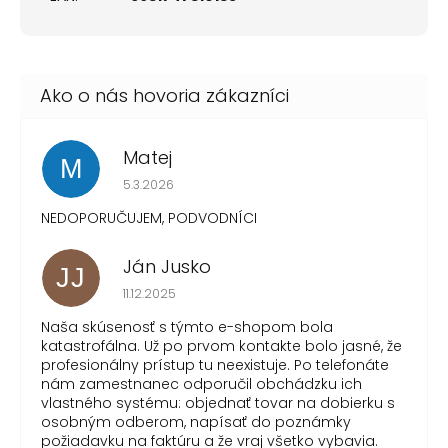
Matej
M
Hodnotenie obchodu je 1 z 5 hviezdičiek.
5.3.2026
NEDOPORUČUJEM, PODVODNÍCI
Ján Jusko
JJ
Hodnotenie obchodu je 1 z 5 hviezdičiek.
11.12.2025
Naša skúsenosť s týmto e-shopom bola
katastrofálna. Už po prvom kontakte bolo jasné, že
profesionálny prístup tu neexistuje. Po telefonáte
nám zamestnanec odporučil obchádzku ich
vlastného systému: objednať tovar na dobierku s
osobným odberom, napísať do poznámky
požiadavku na faktúru a že vraj všetko vybavia.