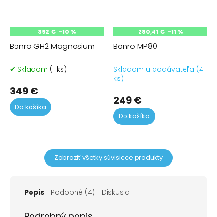
392 €
–10 %
280,41 €
–11 %
Benro GH2 Magnesium
Benro MP80
✔ Skladom
(1 ks)
Skladom u dodávateľa (4
ks)
349 €
249 €
Do košíka
Do košíka
Zobraziť všetky súvisiace produkty
Popis
Podobné (4)
Diskusia
Podrobný popis