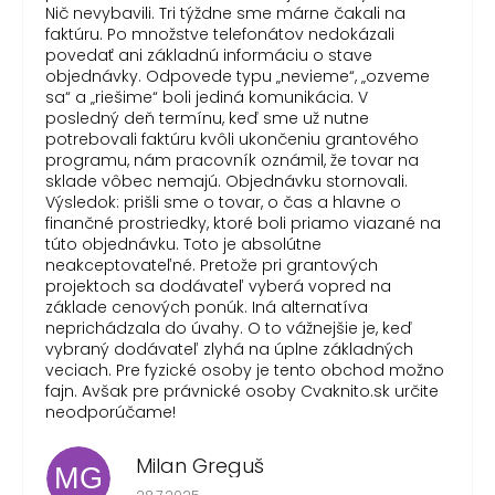
Nič nevybavili. Tri týždne sme márne čakali na
faktúru. Po množstve telefonátov nedokázali
povedať ani základnú informáciu o stave
objednávky. Odpovede typu „nevieme“, „ozveme
sa“ a „riešime“ boli jediná komunikácia. V
posledný deň termínu, keď sme už nutne
potrebovali faktúru kvôli ukončeniu grantového
programu, nám pracovník oznámil, že tovar na
sklade vôbec nemajú. Objednávku stornovali.
Výsledok: prišli sme o tovar, o čas a hlavne o
finančné prostriedky, ktoré boli priamo viazané na
túto objednávku. Toto je absolútne
neakceptovateľné. Pretože pri grantových
projektoch sa dodávateľ vyberá vopred na
základe cenových ponúk. Iná alternatíva
neprichádzala do úvahy. O to vážnejšie je, keď
vybraný dodávateľ zlyhá na úplne základných
veciach. Pre fyzické osoby je tento obchod možno
fajn. Avšak pre právnické osoby Cvaknito.sk určite
neodporúčame!
Milan Greguš
MG
Hodnotenie obchodu je 5 z 5 hviezdičiek.