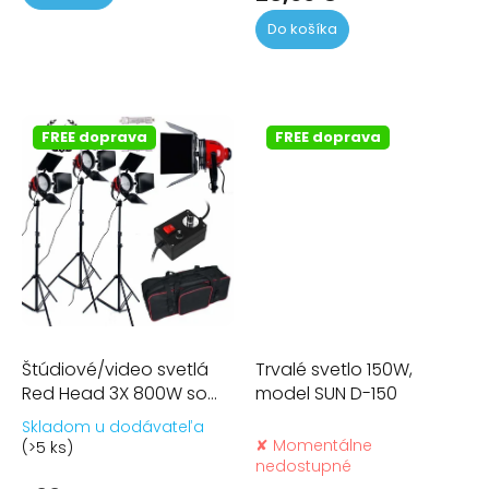
z
Do košíka
5
hviezdičiek.
FREE doprava
FREE doprava
Štúdiové/video svetlá
Trvalé svetlo 150W,
Red Head 3X 800W so
model SUN D-150
stmievačmi
Skladom u dodávateľa
Priemerné
✘ Momentálne
(>5 ks)
hodnotenie
nedostupné
produktu