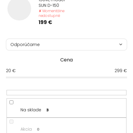
SUN D-150
✘ Momentálne
nedostupné
199 €
R
a
Odporúčame
d
Najlacnejšie
e
Cena
n
Najdrahšie
i
20
€
299
€
e
Najpredávanejšie
p
r
Abecedne
o
d
u
Na sklade
3
k
t
o
Akcia
0