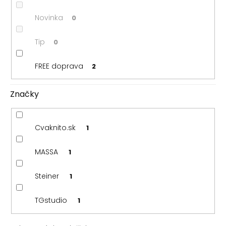
v
Novinka
0
Tip
0
FREE doprava
2
Značky
Cvaknito.sk
1
MASSA
1
Steiner
1
TGstudio
1