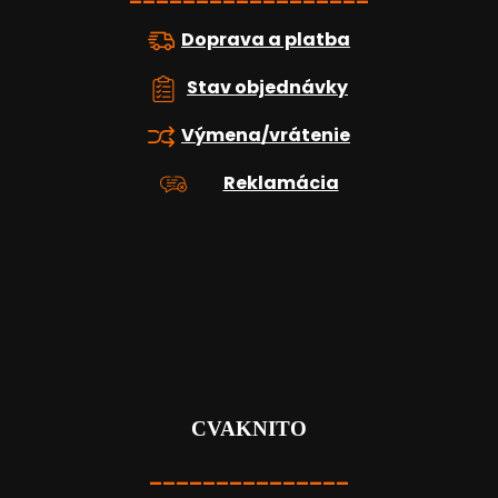
p
i
Doprava a platba
s
u
Stav objednávky
Výmena/vrátenie
Reklamácia
CVAKNITO
_______________