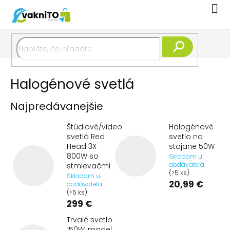
Prejsť
Nák
na
koší
obsah
Hľadať
Halogénové svetlá
Najpredávanejšie
Štúdiové/video
Halogénové
svetlá Red
svetlo na
Head 3X
stojane 50W
800W so
Skladom u
dodávateľa
stmievačmi
(>5 ks)
Skladom u
20,99 €
dodávateľa
(>5 ks)
299 €
Trvalé svetlo
150W, model