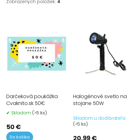
Zobrazených položiek:
4
V
ý
p
i
s
p
r
o
d
u
k
t
Darčeková poukážka
Halogénové svetlo na
o
Cvaknito.sk 50€
stojane 50W
v
✔ Skladom
(>5 ks)
Priemerné
Skladom u dodávateľa
hodnotenie
(>5 ks)
produktu
50 €
je
20,99 €
Do košíka
5,0