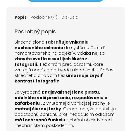
Popis
Podobné (4)
Diskusia
Podrobný popis
Slnečná clona
zabraňuje vnikaniu
nechceného oslnenia
do systému Cokin P
namontovaného na objektív. Vďaka nej sa
zbavíte svetla a svetlých škvŕn z
fotografií.
Tiež chráni pred odrazmi, ktoré
vznikajú napríklad pri vode alebo snehu. Počas
slnečného dňa vám tiež
umožňuje zvýšiť
kontrast fotografie.
Je vyrobená
z najkvalitnejšieho plastu,
odolného voči praskaniu, rozpadávaniu a
zafarbeniu
. Z vnútornej a vonkajšej strany je
matnej čiernej farby
. Okrem toho, že poskytuje
dodatočnú ochranu proti nežiaducim odrazom
má i ochrannú funkciu
- chráni objektív pred
mechanickým poškodením.