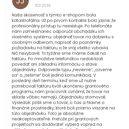
JJ
Hodnotenie obchodu je 1 z 5 hviezdičiek.
11.12.2025
Naša skúsenosť s týmto e-shopom bola
katastrofálna. Už po prvom kontakte bolo jasné, že
profesionálny prístup tu neexistuje. Po telefonáte
nám zamestnanec odporučil obchádzku ich
vlastného systému: objednať tovar na dobierku s
osobným odberom, napísať do poznámky
požiadavku na faktúru a že vraj všetko vybavia.
Nič nevybavili. Tri týždne sme márne čakali na
faktúru. Po množstve telefonátov nedokázali
povedať ani základnú informáciu o stave
objednávky. Odpovede typu „nevieme“, „ozveme
sa“ a „riešime“ boli jediná komunikácia. V
posledný deň termínu, keď sme už nutne
potrebovali faktúru kvôli ukončeniu grantového
programu, nám pracovník oznámil, že tovar na
sklade vôbec nemajú. Objednávku stornovali.
Výsledok: prišli sme o tovar, o čas a hlavne o
finančné prostriedky, ktoré boli priamo viazané na
túto objednávku. Toto je absolútne
neakceptovateľné. Pretože pri grantových
projektoch sa dodávateľ vyberá vopred na