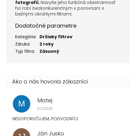
fotografií.
Navyše jeho funkčná všestrannosť
ho robí bezkonkurenčným v porovnaní s
bežnými okrúhlymi filtrami.
Dodatočné parametre
Kategória
:
Držiaky filtrov
Záruka
:
2 roky
Typ filtra
:
Zásuvný
Matej
M
Hodnotenie obchodu je 1 z 5 hviezdičiek.
5.3.2026
NEDOPORUČUJEM, PODVODNÍCI
Ján Jusko