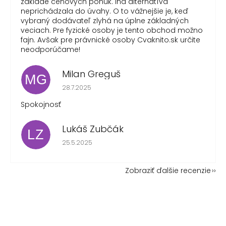
základe cenových ponúk. Iná alternatíva
neprichádzala do úvahy. O to vážnejšie je, keď
vybraný dodávateľ zlyhá na úplne základných
veciach. Pre fyzické osoby je tento obchod možno
fajn. Avšak pre právnické osoby Cvaknito.sk určite
neodporúčame!
Milan Greguš
MG
Hodnotenie obchodu je 5 z 5 hviezdičiek.
28.7.2025
Spokojnosť
Lukáš Zubčák
LZ
Hodnotenie obchodu je 5 z 5 hviezdičiek.
25.5.2025
Zobraziť ďalšie recenzie