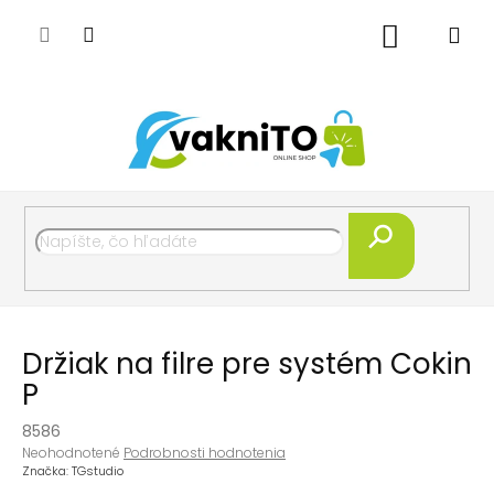
Prejsť
na
Nákupný
obsah
košík
Hľadať
Držiak na filre pre systém Cokin
P
8586
Priemerné
Neohodnotené
Podrobnosti hodnotenia
hodnotenie
Značka:
TGstudio
produktu