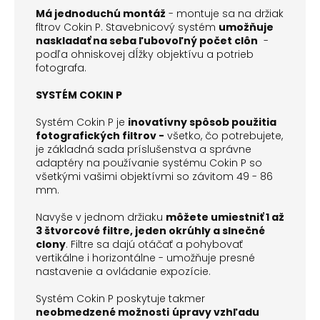
Má jednoduchú montáž
- montuje sa na držiak
fltrov Cokin P. Stavebnicový systém
umožňuje
naskladať na seba ľubovoľný počet clôn
-
podľa ohniskovej dĺžky objektívu a potrieb
fotografa.
SYSTÉM COKIN P
Systém Cokin P je
inovatívny spôsob použitia
fotografických filtrov -
všetko, čo potrebujete,
je základná sada príslušenstva a správne
adaptéry na používanie systému Cokin P so
všetkými vašimi objektívmi so závitom 49 - 86
mm.
Navyše v jednom držiaku
môžete umiestniť 1 až
3 štvorcové filtre, jeden okrúhly a slnečné
clony
. Filtre sa dajú otáčať a pohybovať
vertikálne i horizontálne - umožňuje presné
nastavenie a ovládanie expozície.
Systém Cokin P poskytuje takmer
neobmedzené možnosti
úpravy vzhľadu