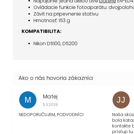
Napájanie: jedna alebo dve
batérie
EN-EL14
Ovládacie funkcie fotoaparátu: dvojpoloho
Závit na pripevnenie statívu
Hmotnosť: 153 g
KOMPATIBILITA:
Nikon D5100, D5200
Matej
M
JJ
Hodnotenie obchodu je 1 z 5 hviezdičiek.
5.3.2026
NEDOPORUČUJEM, PODVODNÍCI
Naša skú
bola kata
kontakte b
prístup tu