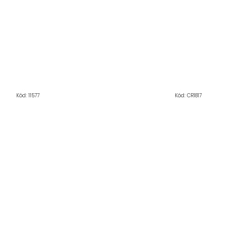
Kód:
11577
Kód:
CR1817