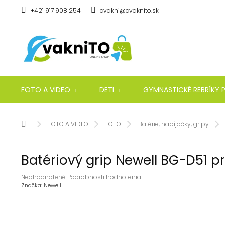
Prejsť
+421 917 908 254
cvakni@cvaknito.sk
na
obsah
FOTO A VIDEO
DETI
GYMNASTICKÉ REBRÍKY P
Domov
FOTO A VIDEO
FOTO
Batérie, nabíjačky, gripy
Batériový grip Newell BG-D51 p
Priemerné
Neohodnotené
Podrobnosti hodnotenia
hodnotenie
Značka:
Newell
produktu
je
0,0
z