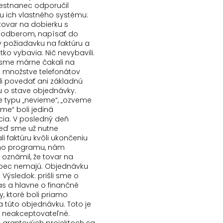
stnanec odporučil
 ich vlastného systému:
tovar na dobierku s
odberom, napísať do
požiadavku na faktúru a
etko vybavia. Nič nevybavili.
e sme márne čakali na
Po množstve telefonátov
i povedať ani základnú
u o stave objednávky.
typu „nevieme“, „ozveme
šime“ boli jediná
ia. V posledný deň
keď sme už nutne
i faktúru kvôli ukončeniu
ho programu, nám
 oznámil, že tovar na
bec nemajú. Objednávku
. Výsledok: prišli sme o
as a hlavne o finančné
y, ktoré boli priamo
a túto objednávku. Toto je
 neakceptovateľné.