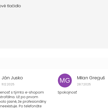
vé tlačidlo
Ján Jusko
Milan Greguš
MG
Hodnotenie obchodu je 1 z 5 hviezdičiek.
Hodnotenie obchod
11.12.2025
28.7.2025
senosť s týmto e-shopom
Spokojnosť
strofálna. Už po prvom
olo jasné, že profesionálny
 neexistuje. Po telefonáte