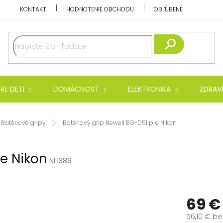
KONTAKT
HODNOTENIE OBCHODU
OBĽÚBENÉ
Hľadať
RE DETI
DOMÁCNOSŤ
ELEKTRONIKA
ZDRAVI
Batériové gripy
Batériový grip Newell BG-D51 pre Nikon
re Nikon
NL1389
69 €
56,10 € be