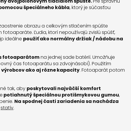
ný dvojpolohovým tlačidlom spúšte.
Pre správnu
u pomocou špeciálneho kábla
, ktorý je súčasťou
 zaostrenie obrazu a celkovým stlačením spúšte
fotoaparáte. Ľudia, ktorí nepoužívajú zvislú spúšť,
rip ideálne
použiť ako normálny držiak / nádobu na
 s fotoaparátom
na jednej sade batérií. Umožňuje
acovný čas fotoaparátu sa zdvojnásobí). Použitím
 výrobcov ako aj rôzne kapacity
. Fotoaparát potom
ené tak, aby
poskytovali najväčší komfort
e
potiahnutý špeciálnou protišmykovou gumou
,
penie.
Na spodnej časti zariadenia sa nachádza
a
statív
.