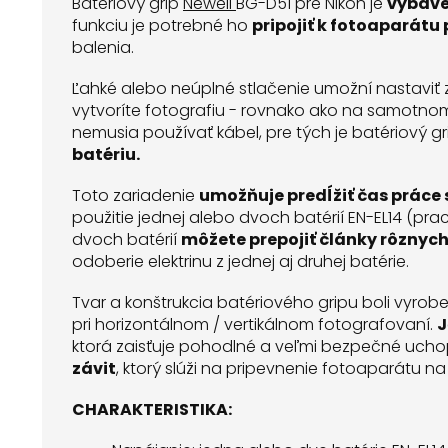
Batériový grip
Newell
BG-D51 pre Nikon je
vybave
funkciu je potrebné ho
pripojiť k fotoaparát
balenia.
Ľahké alebo neúplné stlačenie umožní nastaviť
vytvoríte fotografiu - rovnako ako na samotnom 
nemusia používať kábel, pre tých je batériový g
batériu.
Toto zariadenie
umožňuje predĺžiť čas práce
použitie jednej alebo dvoch batérií EN-EL14 (pr
dvoch batérií
môžete prepojiť články rôznych
odoberie elektrinu z jednej aj druhej batérie.
Tvar a konštrukcia batériového gripu boli vyrob
pri horizontálnom / vertikálnom fotografovaní.
J
ktorá zaisťuje pohodlné a veľmi bezpečné ucho
závit
, ktorý slúži na pripevnenie fotoaparátu n
CHARAKTERISTIKA: