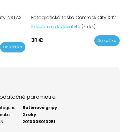
ty INSTAX
Fotografická taška Camrock City X42
Skladom u dodávateľa
(>5 ks)
31 €
Do košíka
Do košíka
odatočné parametre
ategória
:
Batériové gripy
áruka
:
2 roky
AN
:
2010008010251