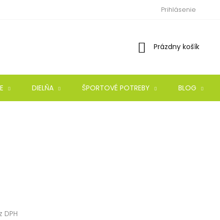
Prihlásenie
Nákupný
Prázdny košík
košík
E
DIELŇA
ŠPORTOVÉ POTREBY
BLOG
z DPH