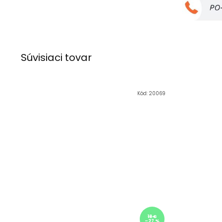
Súvisiaci tovar
Kód:
20069
18 €
–27 %