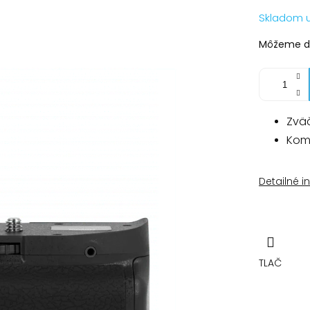
Jednotko
Skladom 
cena:
Môžeme do
Zväč
Komp
Detailné i
TLAČ