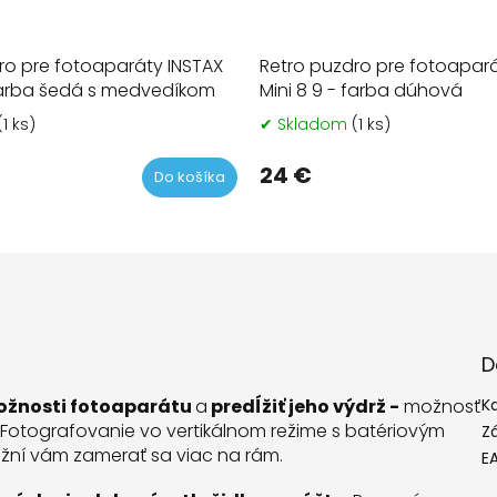
ro pre fotoaparáty INSTAX
Retro puzdro pre fotoapará
 farba šedá s medvedíkom
Mini 8 9 - farba dúhová
(1 ks)
✔ Skladom
(1 ks)
24 €
Do košíka
D
ožnosti fotoaparátu
a
predĺžiť jeho výdrž -
možnosť
K
. Fotografovanie vo vertikálnom režime s batériovým
Z
ní vám zamerať sa viac na rám.
E