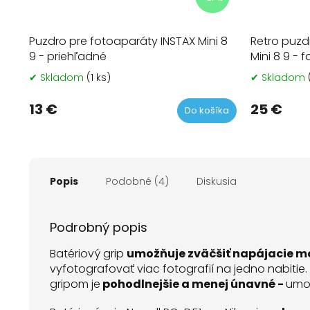
Puzdro pre fotoaparáty INSTAX Mini 8
Retro puzd
9 - priehľadné
Mini 8 9 -
✔ Skladom
(1 ks)
✔ Skladom
13 €
25 €
Do košíka
Popis
Podobné (4)
Diskusia
Podrobný popis
Batériový grip
umožňuje zväčšiť napájacie m
vyfotografovať viac fotografií na jedno nabitie
gripom je
pohodlnejšie a menej únavné -
umož