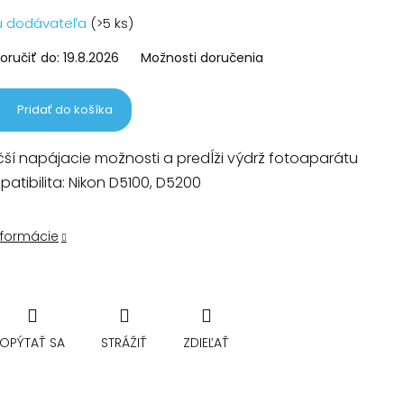
vá
u dodávateľa
(>5 ks)
ručiť do:
19.8.2026
Možnosti doručenia
Pridať do košíka
ší napájacie možnosti a predĺži výdrž fotoaparátu
atibilita: Nikon D5100, D5200
nformácie
OPÝTAŤ SA
STRÁŽIŤ
ZDIEĽAŤ