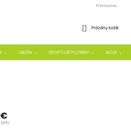
Prihlásenie
Nákupný
Prázdny košík
košík
E
DIELŇA
ŠPORTOVÉ POTREBY
BLOG
 €
z DPH