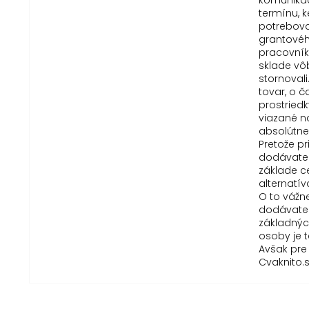
komunikác
termínu, 
potreboval
grantové
pracovník
sklade vô
stornovali
tovar, o č
prostriedk
viazané n
absolútne
Pretože p
dodávateľ
základe c
alternatí
O to vážne
dodávateľ
základných
osoby je 
Avšak pre
Cvaknito.