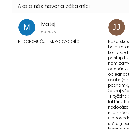
Matej
M
JJ
Hodnotenie obchodu je 1 z 5 hviezdičiek.
5.3.2026
NEDOPORUČUJEM, PODVODNÍCI
Naša skú
bola kata
kontakte b
prístup tu
nám zame
obchádzku
objednať 
osobným 
poznámky 
že vraj vš
Tri týždn
faktúru. 
nedokázal
informáci
Odpovede 
sa“ a „rie