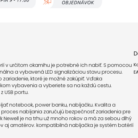
D
ií v určitom okamihu je potrebné ich nabiť. S pomocou
K
onálna a vybavená LED signalizáciou stavu procesu.
E
 zariadenie, ktoré je možné zakúpiť. Vďaka
kom vybavenia a vyberiete sa na každú cestu.
z USB portu.
ať notebook, power banku, nabíjačku. Kvalita a
proces nabíjania zaručujú bezpečnosť zariadenia pre
rk Newell je na trhu už mnoho rokov a má za sebou dlhý
v aj amatérov. kompatibilná nabíjačka je systém batérií