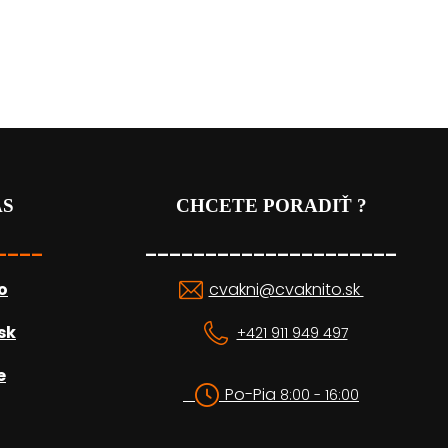
ÁS
CHCETE PORADIŤ ?
____
_____________________
o
cvakni@cvaknito.sk
sk
+421 911 949 497
e
Po-Pia
8:00 - 16:00