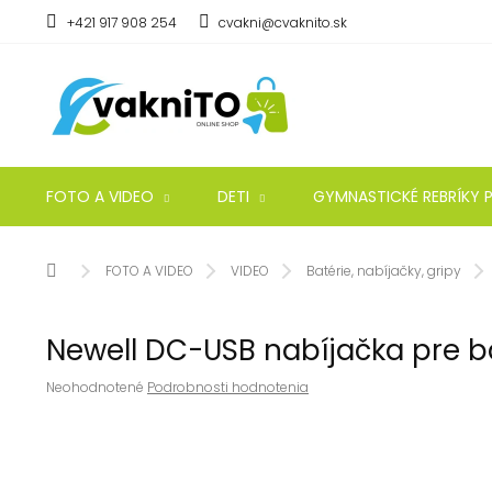
Prejsť
+421 917 908 254
cvakni@cvaknito.sk
na
obsah
FOTO A VIDEO
DETI
GYMNASTICKÉ REBRÍKY P
Domov
FOTO A VIDEO
VIDEO
Batérie, nabíjačky, gripy
Newell DC-USB nabíjačka pre ba
Priemerné
Neohodnotené
Podrobnosti hodnotenia
hodnotenie
produktu
je
0,0
z