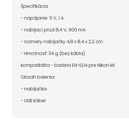
Špecifikácia:
- napájanie: 5 V, 1 A
- nabíjací prúd 8,4 V, 500 mA
- rozmery nabíjačky 4,8 x 8,4 x 2,2 cm
- Hmotnosť: 34 g (bez kábla)
kompatibilita - batéria EN-EL14 pre Nikon kit
Obsah balenia:
- nabíjačka
- USB kábel