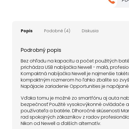
Popis
Podobné (4)
Diskusia
Podrobný popis
Bez ohľadu na kapacitu a počet použitých batér
prichádza USB nabíjačka Newell - malá, profesi
Kompaktná nabíjačka Newell je najmenšie takéto
kompaktným rozmerom ho ľahko zbalíte so zvyš
Napájacie zariadenie Opportunities je napájané 
Vďaka tomu je možné zo smartfónu aj auta nabíj
bezpečnosť Použité vysokovýkonné ovládače a 
používateľa a batérie. Dlhoročné skúsenosti Ma
rad spokojných zákazníkov z radov profesionálo
Nikon od Newell a ďalších alternatív.