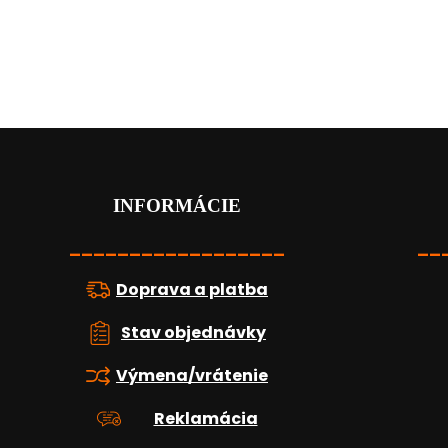
Z
á
p
ä
INFORMÁCIE
t
i
__________________
__
e
Doprava a platba
Stav objednávky
Výmena/vrátenie
Reklamácia