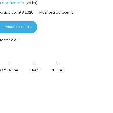
vá
u dodávateľa
(>5 ks)
ručiť do:
19.8.2026
Možnosti doručenia
Pridať do košíka
nformácie
OPÝTAŤ SA
STRÁŽIŤ
ZDIEĽAŤ