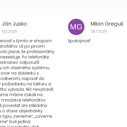
Ján Jusko
Milan Greguš
MG
Hodnotenie obchodu je 1 z 5 hviezdičiek.
Hodnotenie obchod
11.12.2025
28.7.2025
senosť s týmto e-shopom
Spokojnosť
strofálna. Už po prvom
olo jasné, že profesionálny
 neexistuje. Po telefonáte
stnanec odporučil
 ich vlastného systému:
tovar na dobierku s
odberom, napísať do
požiadavku na faktúru a
etko vybavia. Nič nevybavili.
e sme márne čakali na
Po množstve telefonátov
i povedať ani základnú
u o stave objednávky.
typu „nevieme“, „ozveme
šime“ boli jediná