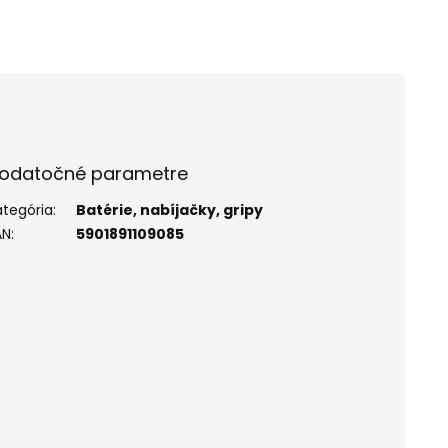
odatočné parametre
ategória
:
Batérie, nabíjačky, gripy
AN
:
5901891109085