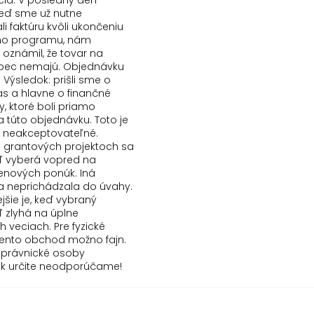
ia. V posledný deň
keď sme už nutne
i faktúru kvôli ukončeniu
ho programu, nám
 oznámil, že tovar na
bec nemajú. Objednávku
. Výsledok: prišli sme o
as a hlavne o finančné
y, ktoré boli priamo
a túto objednávku. Toto je
 neakceptovateľné.
ri grantových projektoch sa
 vyberá vopred na
enových ponúk. Iná
va neprichádzala do úvahy.
jšie je, keď vybraný
 zlyhá na úplne
 veciach. Pre fyzické
tento obchod možno fajn.
 právnické osoby
sk určite neodporúčame!