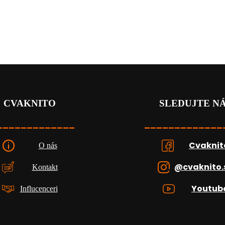
CVAKNITO
SLEDUJTE N
_____________
_____________
Cvaknit
O nás
@cvaknito.
Kontakt
Youtub
Influcenceri