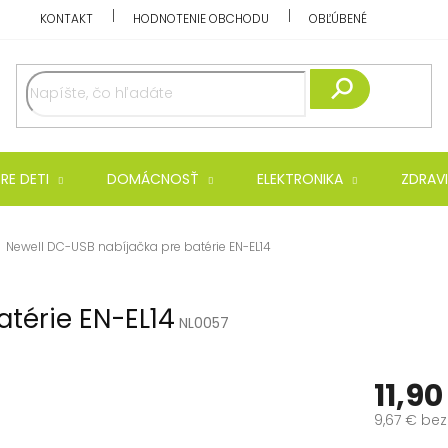
KONTAKT
HODNOTENIE OBCHODU
OBĽÚBENÉ
Hľadať
RE DETI
DOMÁCNOSŤ
ELEKTRONIKA
ZDRAVI
Newell DC-USB nabíjačka pre batérie EN-EL14
térie EN-EL14
NL0057
11,90
9,67 € be