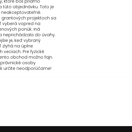
y, ktoré boli priamo
a túto objednávku. Toto je
 neakceptovateľné.
ri grantových projektoch sa
 vyberá vopred na
enových ponúk. Iná
va neprichádzala do úvahy.
jšie je, keď vybraný
 zlyhá na úplne
 veciach. Pre fyzické
tento obchod možno fajn.
 právnické osoby
sk určite neodporúčame!