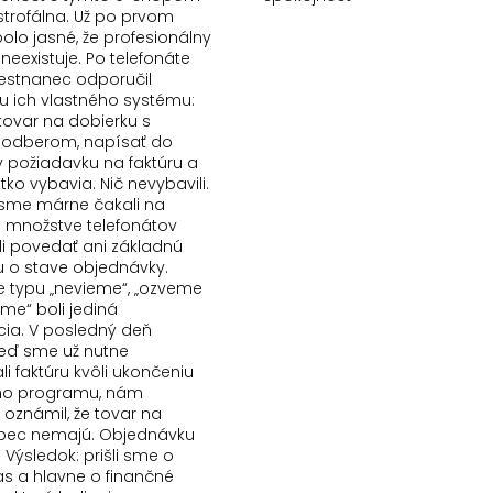
strofálna. Už po prvom
olo jasné, že profesionálny
 neexistuje. Po telefonáte
stnanec odporučil
 ich vlastného systému:
tovar na dobierku s
odberom, napísať do
požiadavku na faktúru a
etko vybavia. Nič nevybavili.
e sme márne čakali na
Po množstve telefonátov
i povedať ani základnú
u o stave objednávky.
typu „nevieme“, „ozveme
šime“ boli jediná
ia. V posledný deň
keď sme už nutne
i faktúru kvôli ukončeniu
ho programu, nám
 oznámil, že tovar na
bec nemajú. Objednávku
. Výsledok: prišli sme o
as a hlavne o finančné