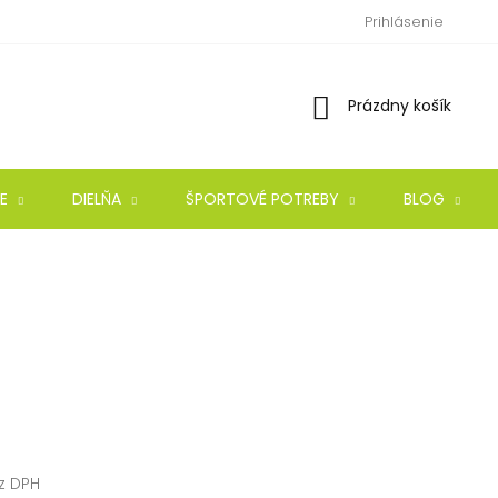
Prihlásenie
Nákupný
Prázdny košík
košík
E
DIELŇA
ŠPORTOVÉ POTREBY
BLOG
z DPH