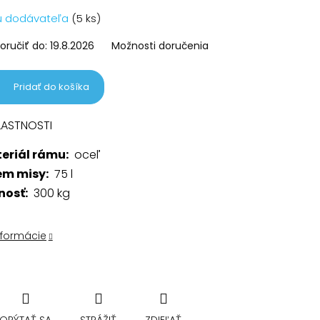
vá
u dodávateľa
(5 ks)
ručiť do:
19.8.2026
Možnosti doručenia
Pridať do košíka
LASTNOSTI
eriál rámu:
oceľ
em misy:
75 l
nosť:
300 kg
nformácie