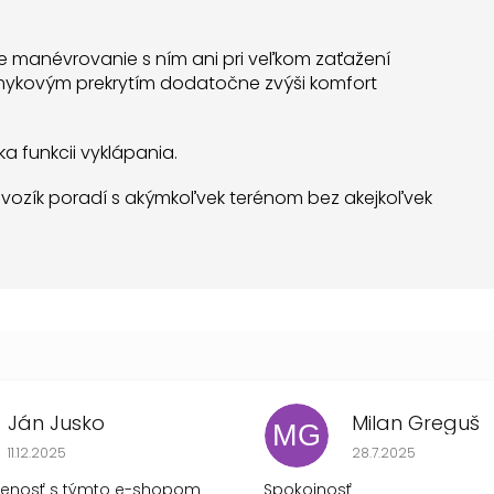
 manévrovanie s ním ani pri veľkom zaťažení
mykovým prekrytím dodatočne zvýši komfort
a funkcii vyklápania.
i vozík poradí s akýmkoľvek terénom bez akejkoľvek
Ján Jusko
Milan Greguš
MG
Hodnotenie obchodu je 1 z 5 hviezdičiek.
Hodnotenie obchod
11.12.2025
28.7.2025
senosť s týmto e-shopom
Spokojnosť