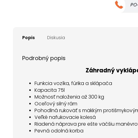
Popis
Diskusia
Podrobný popis
Záhradný vyklápac
Funkcia vozíka, fúrika a sklápača
Kapacita 75l
Možnosť naloženia až 300 kg
Oceľový silný rám
Pohodlná rukoväť s mäkkým protišmykovým
Veľké nafukovacie kolesá
Riadená náprava pre ešte väčšiu manévro
Pevná odolná korba