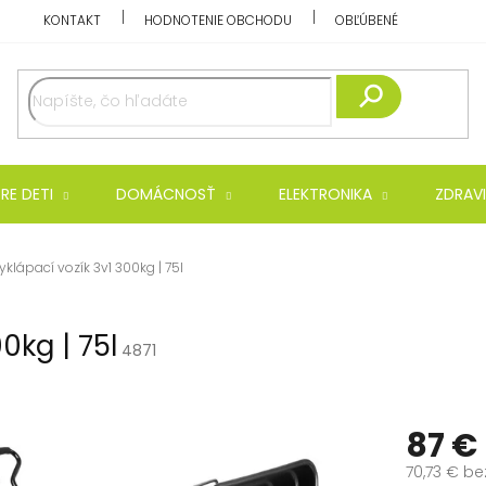
KONTAKT
HODNOTENIE OBCHODU
OBĽÚBENÉ
Hľadať
RE DETI
DOMÁCNOSŤ
ELEKTRONIKA
ZDRAVI
klápací vozík 3v1 300kg | 75l
0kg | 75l
4871
87 €
70,73 € be