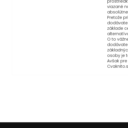
prostriedk
viazané n
absolútne
Pretože p
dodávateľ
základe c
alternatí
O to vážne
dodávateľ
základných
osoby je 
Avšak pre
Cvaknito.
Z