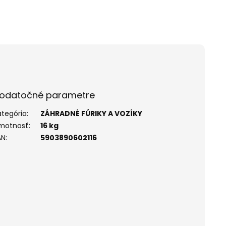
odatočné parametre
ategória
:
ZÁHRADNÉ FÚRIKY A VOZÍKY
motnosť
:
16 kg
AN
:
5903890602116