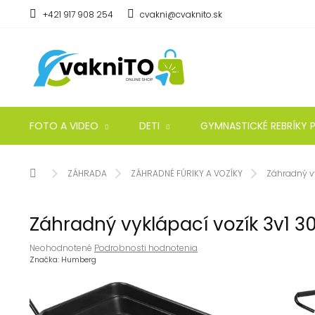
Prejsť
+421 917 908 254
cvakni@cvaknito.sk
na
obsah
FOTO A VIDEO
DETI
GYMNASTICKÉ REBRÍKY P
Domov
ZÁHRADA
ZÁHRADNÉ FÚRIKY A VOZÍKY
Záhradný vy
Záhradný vyklápací vozík 3v1 30
Priemerné
Neohodnotené
Podrobnosti hodnotenia
hodnotenie
Značka:
Humberg
produktu
je
0,0
z