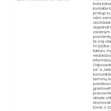
bola kata
kontakte b
prístup tu
nám zame
obchádzku
objednať 
osobným 
poznámky 
že vraj vš
Tri týždn
faktúru. 
nedokázal
informáci
Odpovede 
sa“ a „rie
komunikác
termínu, 
potreboval
grantové
pracovník
sklade vô
stornovali
tovar, o č