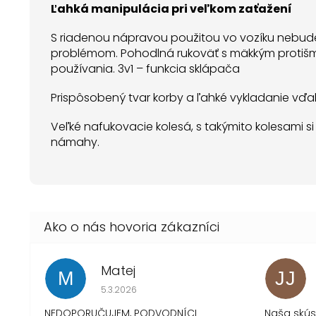
Ľahká manipulácia pri veľkom zaťažení
S riadenou nápravou použitou vo vozíku nebude
problémom. Pohodlná rukoväť s mäkkým protiš
používania. 3v1 – funkcia sklápača
Prispôsobený tvar korby a ľahké vykladanie vďak
Veľké nafukovacie kolesá, s takýmito kolesami s
námahy.
Matej
M
JJ
Hodnotenie obchodu je 1 z 5 hviezdičiek.
5.3.2026
NEDOPORUČUJEM, PODVODNÍCI
Naša skú