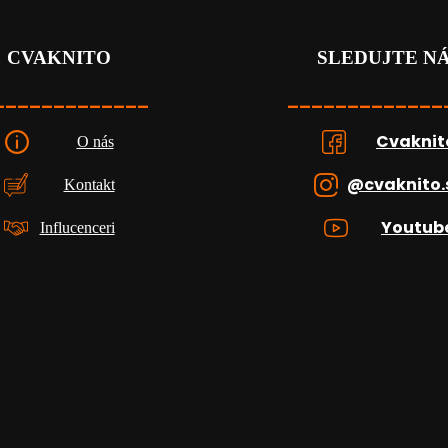
CVAKNITO
SLEDUJTE N
_____________
_____________
Cvaknit
O nás
@cvaknito.
Kontakt
Youtub
Influcenceri