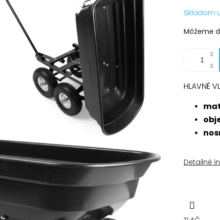
Jednotko
Skladom 
cena:
Môžeme do
HLAVNÉ V
mat
obj
nos
Detailné i