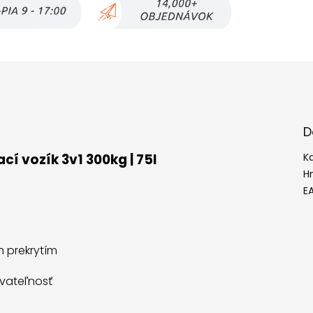
D
í vozík 3v1 300kg | 75l
K
H
E
 prekrytím
vateľnosť