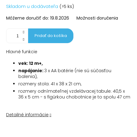
Jednotková
Skladom u dodávateľa
(>5 ks)
cena:
Môžeme doručiť do:
19.8.2026
Možnosti doručenia
Pridať do košíka
Hlavné funkcie
vek: 12 m+,
napájanie:
3 x AA batérie (nie sú súčasťou
balenia),
rozmery stola: 41 x 38 x 21 cm,
rozmery odnímateľnej vzdelávacej tabule: 40,5 x
36 x 5 cm - s figúrkou chobotnice je to spolu 47 cm
Detailné informácie