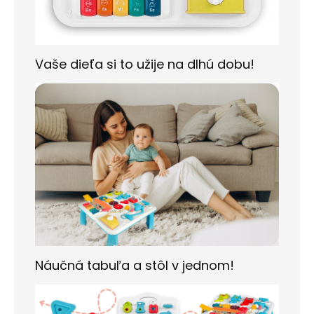
Vaše dieťa si to užije na dlhú dobu!
Náučná tabuľa a stôl v jednom!