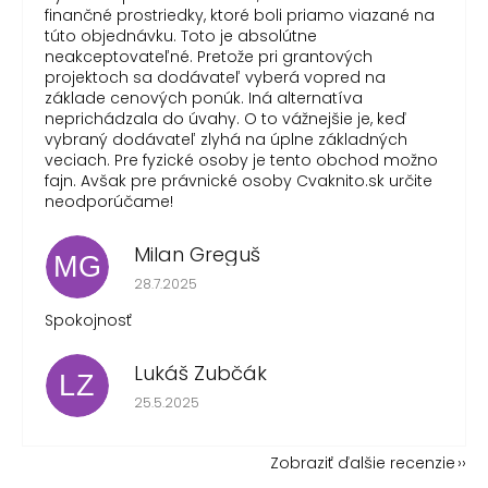
finančné prostriedky, ktoré boli priamo viazané na
túto objednávku. Toto je absolútne
neakceptovateľné. Pretože pri grantových
projektoch sa dodávateľ vyberá vopred na
základe cenových ponúk. Iná alternatíva
neprichádzala do úvahy. O to vážnejšie je, keď
vybraný dodávateľ zlyhá na úplne základných
veciach. Pre fyzické osoby je tento obchod možno
fajn. Avšak pre právnické osoby Cvaknito.sk určite
neodporúčame!
Milan Greguš
MG
Hodnotenie obchodu je 5 z 5 hviezdičiek.
28.7.2025
Spokojnosť
Lukáš Zubčák
LZ
Hodnotenie obchodu je 5 z 5 hviezdičiek.
25.5.2025
Zobraziť ďalšie recenzie