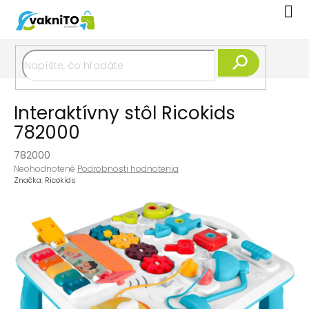
Prejsť
Nák
na
koší
obsah
Hľadať
Interaktívny stôl Ricokids
782000
782000
Priemerné
Neohodnotené
Podrobnosti hodnotenia
hodnotenie
Značka:
Ricokids
produktu
je
0,0
z
5
hviezdičiek.