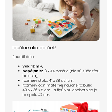
Ideálne ako darček!
špecifikácia:
vek: 12 m +,
napájanie:
3 x AA batérie (nie sú súčasťou
balenia),
rozmery stola: 41 x 38 x 21 cm,
rozmery odnímateľnej náučnej tabule:
40,5 x 36 x 5 cm - s figúrkou chobotnice je
to spolu 47 cm.