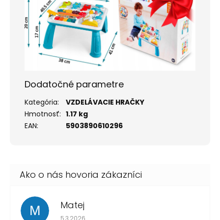
Dodatočné parametre
Kategória
:
VZDELÁVACIE HRAČKY
Hmotnosť
:
1.17 kg
EAN
:
5903890610296
Matej
M
Hodnotenie obchodu je 1 z 5 hviezdičiek.
5.3.2026