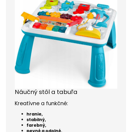
Náučný stôl a tabuľa
Kreatívne a funkčné:
hranie,
stabilný,
farebný,
pevné a odolné,