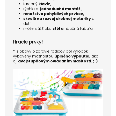
farebný
klavír,
rýchla a
jednoduchá montáž
,
množstvo pohyblivých prvkov,
skvelé na rozvoj drobnej motoriky
u
detí,
môže slúžiť ako
stôl a
náučná tabuľa.
Hracie prvky!
*
z obavy o zdravie rodičov bol výrobok
vybavený možnosťou
úplného vypnutia,
ako
aj
dvojstupňovým ovládaním hlasitosti.
;-)