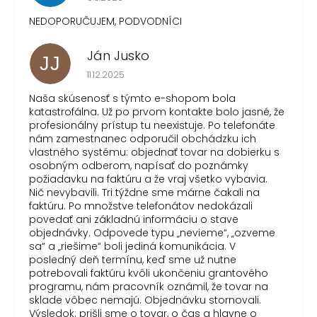
NEDOPORUČUJEM, PODVODNÍCI
Ján Jusko
JJ
Hodnotenie obchodu je 1 z 5 hviezdičiek.
11.12.2025
Naša skúsenosť s týmto e-shopom bola
katastrofálna. Už po prvom kontakte bolo jasné, že
profesionálny prístup tu neexistuje. Po telefonáte
nám zamestnanec odporučil obchádzku ich
vlastného systému: objednať tovar na dobierku s
osobným odberom, napísať do poznámky
požiadavku na faktúru a že vraj všetko vybavia.
Nič nevybavili. Tri týždne sme márne čakali na
faktúru. Po množstve telefonátov nedokázali
povedať ani základnú informáciu o stave
objednávky. Odpovede typu „nevieme“, „ozveme
sa“ a „riešime“ boli jediná komunikácia. V
posledný deň termínu, keď sme už nutne
potrebovali faktúru kvôli ukončeniu grantového
programu, nám pracovník oznámil, že tovar na
sklade vôbec nemajú. Objednávku stornovali.
Výsledok: prišli sme o tovar, o čas a hlavne o