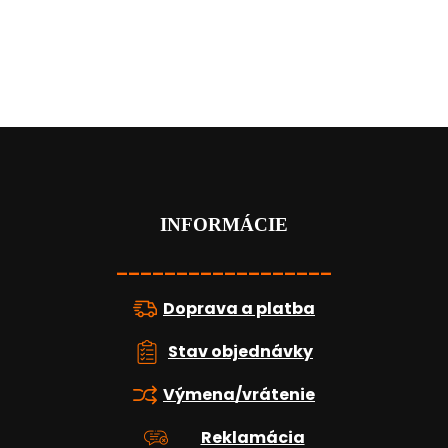
Z
á
p
ä
t
INFORMÁCIE
i
e
__________________
Doprava a platba
Stav objednávky
Výmena/vrátenie
Reklamácia