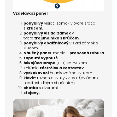
Vzdelávací panel
pohyblivý
visiaci zámok v tvare srdca
s
kľúčom,
pohyblivý visiaci zámok
v
tvare
trojuholníka s kľúčom,
pohyblivý
obdĺžnikový
visiaci zámok s
kľúčom,
Náučný panel
madlo -
prenosná tabuľa
zapnuté vypnuté
blikajúca lampa
(LED) so zvukom
imitácia
zástrčiek a kontaktov
vyskakovací
hriankovač so zvukom
klavír:
rozsah a zvuky zvierat (ovládanie
hlasitosti dlhým stlačením)
chatka
s dverami
stojany.