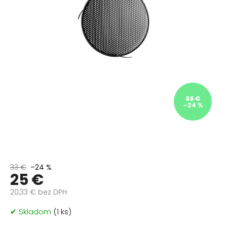
33 €
–24 %
33 €
–24 %
25 €
20,33 € bez DPH
Jednotková
✔ Skladom
(1 ks)
cena: