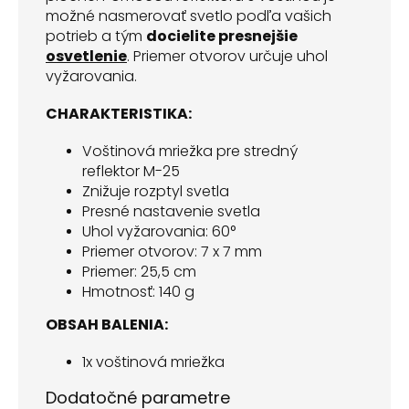
možné nasmerovať svetlo podľa vašich
potrieb a tým
docielite presnejšie
osvetlenie
. Priemer otvorov určuje uhol
vyžarovania.
CHARAKTERISTIKA:
Voštinová mriežka pre stredný
reflektor M-25
Znižuje rozptyl svetla
Presné nastavenie svetla
Uhol vyžarovania: 60°
Priemer otvorov: 7 x 7 mm
Priemer: 25,5 cm
Hmotnosť: 140 g
OBSAH BALENIA:
1x voštinová mriežka
Dodatočné parametre