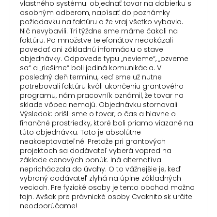
vlastného systému: objednať tovar na dobierku s
osobným odberom, napísať do poznámky
požiadavku na faktúru a že vraj všetko vybavia.
Nič nevybavili. Tri týždne sme márne čakali na
faktúru. Po množstve telefonátov nedokázali
povedať ani základnú informáciu o stave
objednávky. Odpovede typu „nevieme“, „ozveme
sa“ a „riešime“ boli jediná komunikácia. V
posledný deň termínu, keď sme už nutne
potrebovali faktúru kvôli ukončeniu grantového
programu, nám pracovník oznámil, že tovar na
sklade vôbec nemajú. Objednávku stornovali.
Výsledok: prišli sme o tovar, o čas a hlavne o
finančné prostriedky, ktoré boli priamo viazané na
túto objednávku. Toto je absolútne
neakceptovateľné. Pretože pri grantových
projektoch sa dodávateľ vyberá vopred na
základe cenových ponúk. Iná alternatíva
neprichádzala do úvahy. O to vážnejšie je, keď
vybraný dodávateľ zlyhá na úplne základných
veciach. Pre fyzické osoby je tento obchod možno
fajn. Avšak pre právnické osoby Cvaknito.sk určite
neodporúčame!