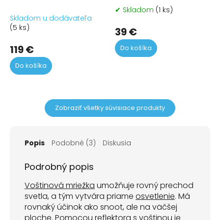
✔ Skladom
(1 ks)
Pr
Skladom u dodávateľa
ho
(5 ks)
pr
39 €
je
119 €
Do košíka
5,0
z
Do košíka
5
hvi
Zobraziť všetky súvisiace produkty
Popis
Podobné (3)
Diskusia
Podrobný popis
Voštinová mriežka
umožňuje rovný prechod
svetla, a tým vytvára priame
osvetlenie
. Má
rovnaký účinok ako snoot, ale na väčšej
ploche. Pomocou reflektora s voštinou je