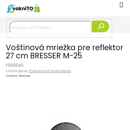
Prejsť
Nák
na
koší
obsah
Hľadať
Voštinová mriežka pre reflektor
27 cm BRESSER M-25
F000540
Priemerné
1 hodnotenie
Podrobnosti hodnotenia
hodnotenie
Značka:
Bresser
produktu
je
5,0
z
5
hviezdičiek.