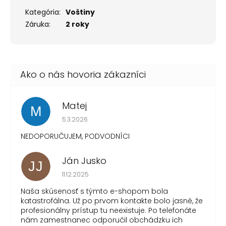
Kategória
:
Voštiny
Záruka
:
2 roky
Matej
M
Hodnotenie obchodu je 1 z 5 hviezdičiek.
5.3.2026
NEDOPORUČUJEM, PODVODNÍCI
Ján Jusko
JJ
Hodnotenie obchodu je 1 z 5 hviezdičiek.
11.12.2025
Naša skúsenosť s týmto e-shopom bola
katastrofálna. Už po prvom kontakte bolo jasné, že
profesionálny prístup tu neexistuje. Po telefonáte
nám zamestnanec odporučil obchádzku ich