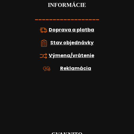
t
INFORMÁCIE
i
e
__________________
Doprava a platba
Stav objednávky
Výmena/vrátenie
Reklamácia