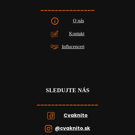
_______________
O nás
Kontakt
Influcenceri
SLEDUJTE NÁS
_________________
Cvaknito
@cvaknito.sk