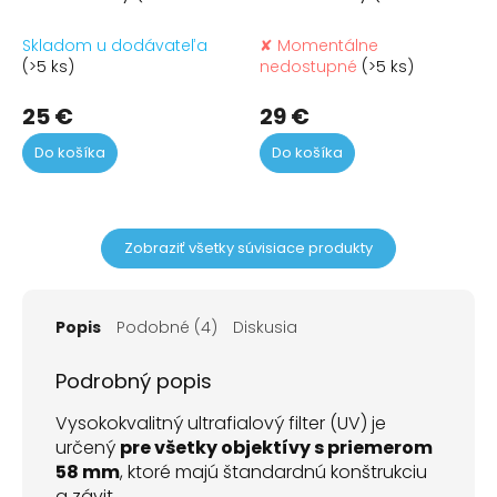
NDx400) - 55 mm
NDx400) - 77 mm
Skladom u dodávateľa
✘ Momentálne
(>5 ks)
nedostupné
(>5 ks)
25 €
29 €
Do košíka
Do košíka
Zobraziť všetky súvisiace produkty
Popis
Podobné (4)
Diskusia
Podrobný popis
Vysokokvalitný ultrafialový filter (UV) je
určený
pre všetky objektívy s priemerom
58 mm
, ktoré majú štandardnú konštrukciu
a závit.