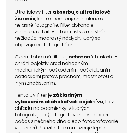
Ultrafialový filter
absorbuje ultrafialové
žiarenie
, ktoré spôsobuje zahmlené a
nejasné fotografie. Filter dokonale
zdôrazňuje farby a kontrasty, a odstráni
nežiadúci modrastý nádych, ktorý sa
objavuje na fotografiách.
Okrem toho má filter aj
ochrannú funkciu
-
chráni objektív pred náhodným
mechanickým poškodením, poškriabaním,
odtlačkami prstov, prachom, mastnotou a
iným znečistením.
Tento UV filter je
základným
vybavením akéhokoľvek objektívu
, bez
ohľadu na podmienky, v ktorých
fotografujete (fotografovanie v exteriéri
počas slnečného dňa alebo fotografovanie
v interiéri). Použitie filtra umožňuje lepšie