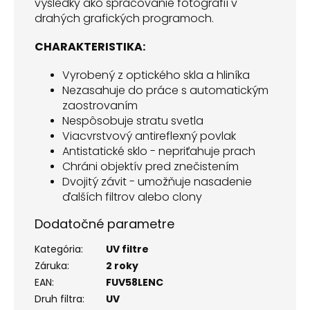
výsledky ako spracovanie fotografií v
drahých grafických programoch.
CHARAKTERISTIKA:
Vyrobený z optického skla a hliníka
Nezasahuje do práce s automatickým
zaostrovaním
Nespôsobuje stratu svetla
Viacvrstvový antireflexný povlak
Antistatické sklo - nepriťahuje prach
Chráni objektív pred znečistením
Dvojitý závit - umožňuje nasadenie
ďalších filtrov alebo clony
Dodatočné parametre
Kategória
:
UV filtre
Záruka
:
2 roky
EAN
:
FUV58LENC
Druh filtra
:
UV