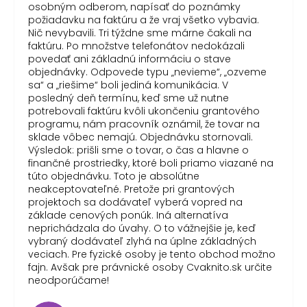
osobným odberom, napísať do poznámky
požiadavku na faktúru a že vraj všetko vybavia.
Nič nevybavili. Tri týždne sme márne čakali na
faktúru. Po množstve telefonátov nedokázali
povedať ani základnú informáciu o stave
objednávky. Odpovede typu „nevieme“, „ozveme
sa“ a „riešime“ boli jediná komunikácia. V
posledný deň termínu, keď sme už nutne
potrebovali faktúru kvôli ukončeniu grantového
programu, nám pracovník oznámil, že tovar na
sklade vôbec nemajú. Objednávku stornovali.
Výsledok: prišli sme o tovar, o čas a hlavne o
finančné prostriedky, ktoré boli priamo viazané na
túto objednávku. Toto je absolútne
neakceptovateľné. Pretože pri grantových
projektoch sa dodávateľ vyberá vopred na
základe cenových ponúk. Iná alternatíva
neprichádzala do úvahy. O to vážnejšie je, keď
vybraný dodávateľ zlyhá na úplne základných
veciach. Pre fyzické osoby je tento obchod možno
fajn. Avšak pre právnické osoby Cvaknito.sk určite
neodporúčame!