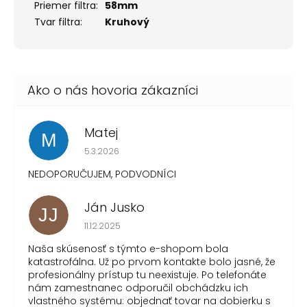
Priemer filtra
:
58mm
Tvar filtra
:
Kruhový
Matej
M
Hodnotenie obchodu je 1 z 5 hviezdičiek.
5.3.2026
NEDOPORUČUJEM, PODVODNÍCI
Ján Jusko
JJ
Hodnotenie obchodu je 1 z 5 hviezdičiek.
11.12.2025
Naša skúsenosť s týmto e-shopom bola
katastrofálna. Už po prvom kontakte bolo jasné, že
profesionálny prístup tu neexistuje. Po telefonáte
nám zamestnanec odporučil obchádzku ich
vlastného systému: objednať tovar na dobierku s