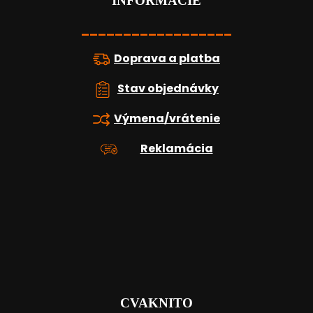
t
INFORMÁCIE
i
e
__________________
Doprava a platba
Stav objednávky
Výmena/vrátenie
Reklamácia
CVAKNITO