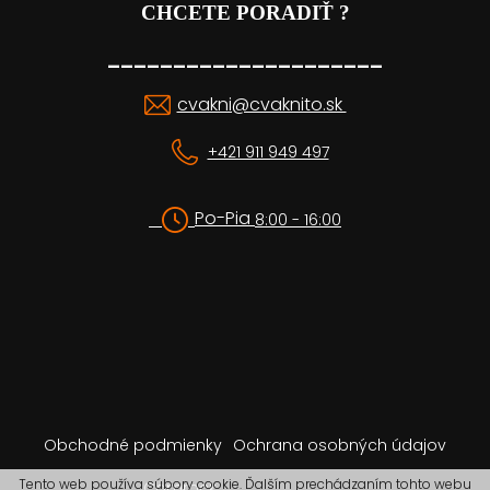
CHCETE PORADIŤ ?
_____________________
cvakni@cvaknito.sk
+421 911 949 497
Po-Pia
8:00 - 16:00
Obchodné podmienky
Ochrana osobných údajov
Tento web používa súbory cookie. Ďalším prechádzaním tohto webu
Camrock