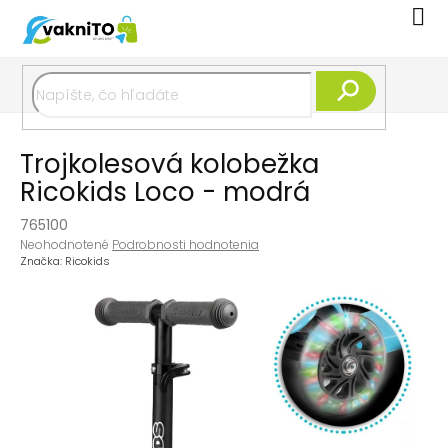
Prejsť
Nák
na
koší
obsah
Hľadať
Trojkolesová kolobežka
Ricokids Loco - modrá
765100
Priemerné
Neohodnotené
Podrobnosti hodnotenia
hodnotenie
Značka:
Ricokids
produktu
je
0,0
z
5
hviezdičiek.