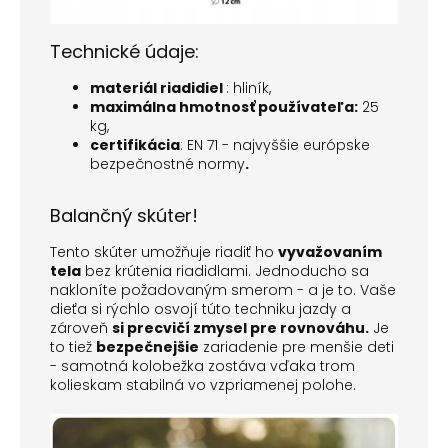
Technické údaje:
materiál riadidiel
: hliník,
maximálna hmotnosť používateľa:
25
kg,
certifikácia
: EN 71 - najvyššie európske
bezpečnostné normy
.
Balančný skúter!
Tento skúter umožňuje riadiť ho
vyvažovaním
tela
bez krútenia riadidlami. Jednoducho sa
nakloníte požadovaným smerom - a je to. Vaše
dieťa si rýchlo osvojí túto techniku jazdy a
zároveň
si precvičí zmysel pre rovnováhu.
Je
to tiež
bezpečnejšie
zariadenie pre menšie deti
- samotná kolobežka zostáva vďaka trom
kolieskam stabilná vo vzpriamenej polohe.