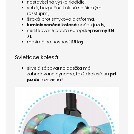
nastaviteľná výška riadidiel,
veľké, bezpečné kolesá so širokými
rozstupmi,
široká, protišmyková platforma,
luminiscenčné kolesá
počas jazdy,
certifikované podľa európskej
normy EN
71
,
maximálna nosnosť
25 kg
.
Svietiace kolesá
skvelá zábava! Kolobežka má
zabudované dynamo, takže kolesá sa
pri
jazde
rozsvietia
!