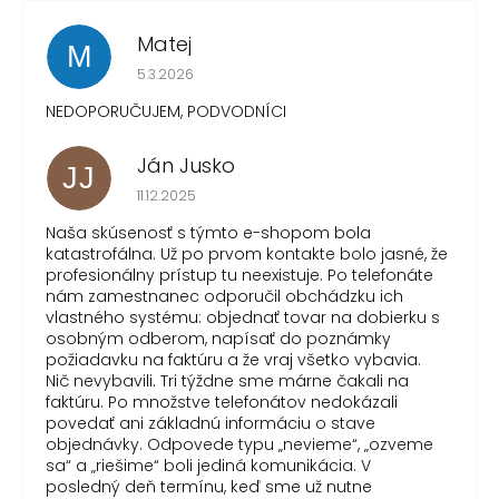
Matej
M
Hodnotenie obchodu je 1 z 5 hviezdičiek.
5.3.2026
NEDOPORUČUJEM, PODVODNÍCI
Ján Jusko
JJ
Hodnotenie obchodu je 1 z 5 hviezdičiek.
11.12.2025
Naša skúsenosť s týmto e-shopom bola
katastrofálna. Už po prvom kontakte bolo jasné, že
profesionálny prístup tu neexistuje. Po telefonáte
nám zamestnanec odporučil obchádzku ich
vlastného systému: objednať tovar na dobierku s
osobným odberom, napísať do poznámky
požiadavku na faktúru a že vraj všetko vybavia.
Nič nevybavili. Tri týždne sme márne čakali na
faktúru. Po množstve telefonátov nedokázali
povedať ani základnú informáciu o stave
objednávky. Odpovede typu „nevieme“, „ozveme
sa“ a „riešime“ boli jediná komunikácia. V
posledný deň termínu, keď sme už nutne