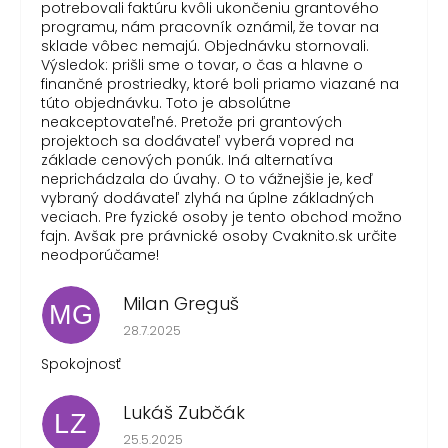
potrebovali faktúru kvôli ukončeniu grantového
programu, nám pracovník oznámil, že tovar na
sklade vôbec nemajú. Objednávku stornovali.
Výsledok: prišli sme o tovar, o čas a hlavne o
finančné prostriedky, ktoré boli priamo viazané na
túto objednávku. Toto je absolútne
neakceptovateľné. Pretože pri grantových
projektoch sa dodávateľ vyberá vopred na
základe cenových ponúk. Iná alternatíva
neprichádzala do úvahy. O to vážnejšie je, keď
vybraný dodávateľ zlyhá na úplne základných
veciach. Pre fyzické osoby je tento obchod možno
fajn. Avšak pre právnické osoby Cvaknito.sk určite
neodporúčame!
Milan Greguš
MG
Hodnotenie obchodu je 5 z 5 hviezdičiek.
28.7.2025
Spokojnosť
Lukáš Zubčák
LZ
Hodnotenie obchodu je 5 z 5 hviezdičiek.
25.5.2025