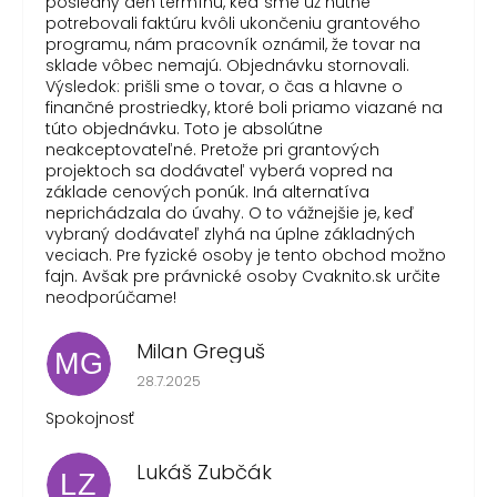
posledný deň termínu, keď sme už nutne
potrebovali faktúru kvôli ukončeniu grantového
programu, nám pracovník oznámil, že tovar na
sklade vôbec nemajú. Objednávku stornovali.
Výsledok: prišli sme o tovar, o čas a hlavne o
finančné prostriedky, ktoré boli priamo viazané na
túto objednávku. Toto je absolútne
neakceptovateľné. Pretože pri grantových
projektoch sa dodávateľ vyberá vopred na
základe cenových ponúk. Iná alternatíva
neprichádzala do úvahy. O to vážnejšie je, keď
vybraný dodávateľ zlyhá na úplne základných
veciach. Pre fyzické osoby je tento obchod možno
fajn. Avšak pre právnické osoby Cvaknito.sk určite
neodporúčame!
Milan Greguš
MG
Hodnotenie obchodu je 5 z 5 hviezdičiek.
28.7.2025
Spokojnosť
Lukáš Zubčák
LZ
Hodnotenie obchodu je 5 z 5 hviezdičiek.