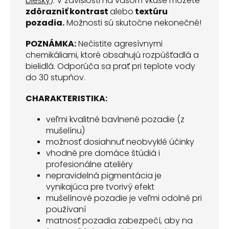
blesky
). V závislosti na vašom vkuse môžete
zdôrazniť kontrast
alebo
textúru
pozadia
.
Možnosti sú skutočne nekonečné!
POZNÁMKA:
Nečistite agresívnymi
chemikáliami, ktoré obsahujú rozpúšťadlá a
bielidlá. Odporúča sa prať pri teplote vody
do 30 stupňov.
CHARAKTERISTIKA:
veľmi kvalitné bavlnené pozadie (z
mušelínu)
možnosť dosiahnuť neobvyklé účinky
vhodné pre domáce štúdiá i
profesionálne ateliéry
nepravidelná pigmentácia je
vynikajúca pre tvorivý efekt
mušelínové pozadie je veľmi odolné pri
používaní
matnosť pozadia zabezpečí, aby na