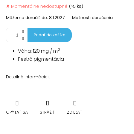
Jednotková
✘ Momentálne nedostupné
(>5 ks)
cena:
Môžeme doručiť do:
8.1.2027
Možnosti doručenia
Pridať do košíka
2
Váha: 120 mg / m
Pestrá pigmentácia
Detailné informácie
OPÝTAŤ SA
STRÁŽIŤ
ZDIEĽAŤ