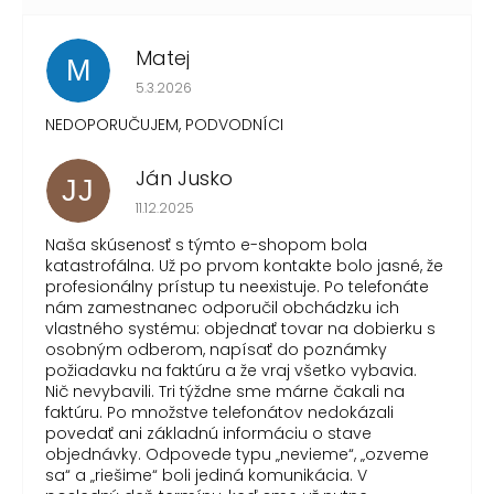
Matej
M
Hodnotenie obchodu je 1 z 5 hviezdičiek.
5.3.2026
NEDOPORUČUJEM, PODVODNÍCI
Ján Jusko
JJ
Hodnotenie obchodu je 1 z 5 hviezdičiek.
11.12.2025
Naša skúsenosť s týmto e-shopom bola
katastrofálna. Už po prvom kontakte bolo jasné, že
profesionálny prístup tu neexistuje. Po telefonáte
nám zamestnanec odporučil obchádzku ich
vlastného systému: objednať tovar na dobierku s
osobným odberom, napísať do poznámky
požiadavku na faktúru a že vraj všetko vybavia.
Nič nevybavili. Tri týždne sme márne čakali na
faktúru. Po množstve telefonátov nedokázali
povedať ani základnú informáciu o stave
objednávky. Odpovede typu „nevieme“, „ozveme
sa“ a „riešime“ boli jediná komunikácia. V