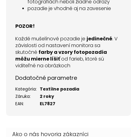
fotografiách neboli žiadne odrazy
pozadie je vhodné aj na zavesenie
POZOR!
Každé mušelínové pozadie je
jedinečné
. V
závislosti od nastavení monitora sa
skutočné
farby a vzory fotopozadia
môžu mierne líšiť
od farieb, ktoré sú
viditeľné na obrázkoch
Dodatočné parametre
Kategória
:
Textílne pozadia
Záruka
:
2 roky
EAN
:
EL7827