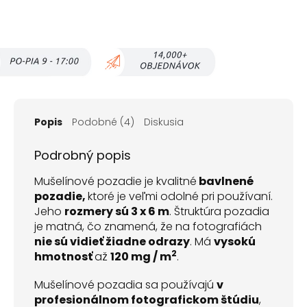
Popis
Podobné (4)
Diskusia
Podrobný popis
Mušelínové pozadie je kvalitné
bavlnené
pozadie,
ktoré je veľmi odolné pri používaní.
Jeho
rozmery sú 3 x 6 m
. Štruktúra pozadia
je matná, čo znamená, že na fotografiách
nie sú vidieť žiadne odrazy
. Má
vysokú
2
hmotnosť
až
120 mg / m
.
Mušelínové pozadia sa používajú
v
profesionálnom fotografickom štúdiu
,