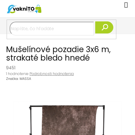
Prejsť
Nák
na
koší
obsah
Hľadať
Mušelínové pozadie 3x6 m,
strakaté bledo hnedé
9451
Priemerné
1 hodnotenie
Podrobnosti hodnotenia
hodnotenie
Značka:
MASSA
produktu
je
5,0
z
5
hviezdičiek.