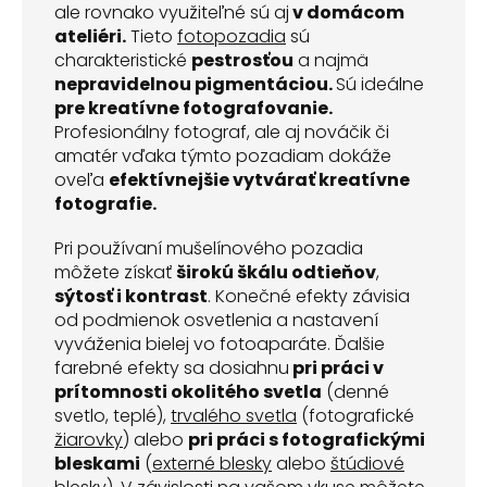
ale rovnako využiteľné sú aj
v domácom
ateliéri.
Tieto
fotopozadia
sú
charakteristické
pestrosťou
a najmä
nepravidelnou pigmentáciou.
Sú ideálne
pre kreatívne fotografovanie.
Profesionálny fotograf, ale aj nováčik či
amatér vďaka týmto pozadiam dokáže
oveľa
efektívnejšie vytvárať kreatívne
fotografie.
Pri používaní mušelínového pozadia
môžete získať
širokú škálu odtieňov
,
sýtosť i kontrast
. Konečné efekty závisia
od podmienok osvetlenia a nastavení
vyváženia bielej vo fotoaparáte. Ďalšie
farebné efekty sa dosiahnu
pri práci v
prítomnosti okolitého svetla
(denné
svetlo, teplé),
trvalého svetla
(fotografické
žiarovky
) alebo
pri práci s fotografickými
bleskami
(
externé blesky
alebo
štúdiové