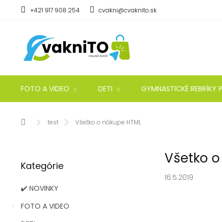
Prejsť
+421 917 908 254
cvakni@cvaknito.sk
na
obsah
FOTO A VIDEO
DETI
GYMNASTICKÉ REBRÍKY P
Domov
test
Všetko o nákupe HTML
B
Všetko o
Preskočiť
o
Kategórie
kategórie
č
16.5.2019
n
✔️ NOVINKY
ý
p
FOTO A VIDEO
a