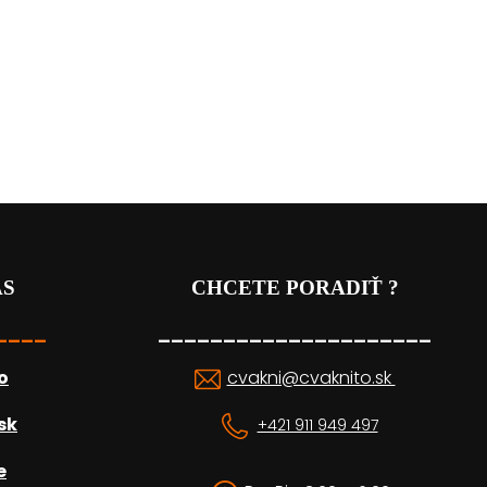
ÁS
CHCETE PORADIŤ ?
____
_____________________
o
cvakni@cvaknito.sk
sk
+421 911 949 497
e