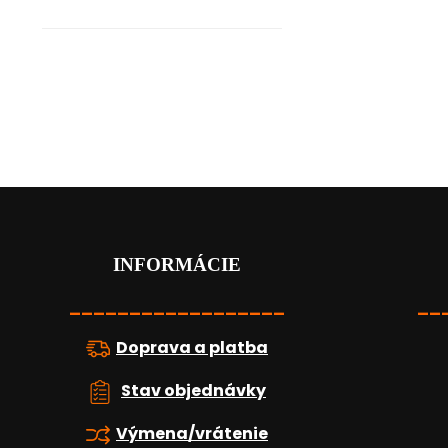
Z
á
p
ä
INFORMÁCIE
t
i
__________________
__
e
Doprava a platba
Stav objednávky
Výmena/vrátenie