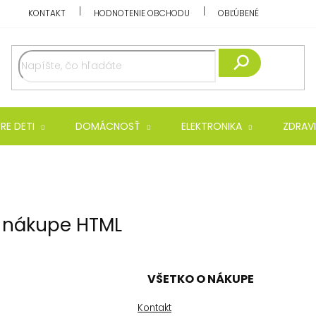
KONTAKT
HODNOTENIE OBCHODU
OBĽÚBENÉ
Hľadať
RE DETI
DOMÁCNOSŤ
ELEKTRONIKA
ZDRAVI
 nákupe HTML
VŠETKO O NÁKUPE
Kontakt