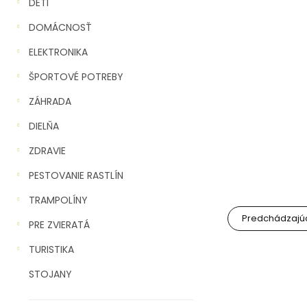
n
DETI
e
DOMÁCNOSŤ
l
ELEKTRONIKA
ŠPORTOVÉ POTREBY
ZÁHRADA
DIELŇA
ZDRAVIE
PESTOVANIE RASTLÍN
TRAMPOLÍNY
Predchádzajúc
PRE ZVIERATÁ
TURISTIKA
STOJANY