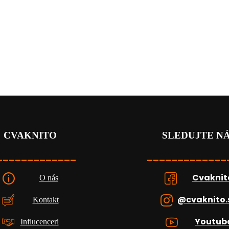
CVAKNITO
SLEDUJTE N
_____________
_____________
Cvaknit
O nás
@cvaknito.
Kontakt
Youtub
Influcenceri